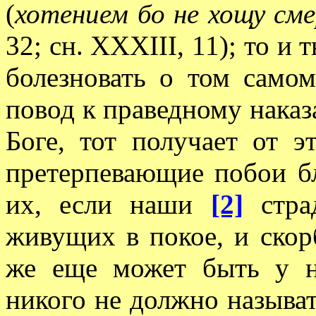
(
хотением бо не хощу см
32; сн. XXXIII, 11); то и
болезновать о том самом
повод к праведному наказ
Боге, тот получает от э
претерпевающие побои бл
их, если наши
[2]
страд
живущих в покое, и скор
же еще может быть у н
никого не должно называ