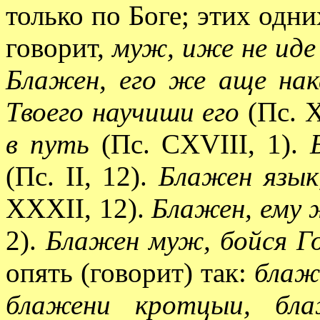
только по Боге; этих одн
говорит,
муж, иже не иде
Блажен, его же аще нак
Твоего научиши его
(Пс. X
в путь
(Пс. CXVIII, 1).
(Пс. II, 12).
Блажен язык
XXXII, 12).
Блажен, ему ж
2).
Блажен муж, бойся Г
опять (говорит) так:
блаж
блажени кротцыи, бла