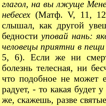
глагол, на вы лжуще Мене
небесех
(Матф. V, 11, 12
слышал, как другой уве
бедности
уповай нань: як
человецы приятни в пещи
5, 6). Если же ни смер
болезнь телесная, ни бес
что подобное не может е
радует, - то какая будет 
же, скажешь, разве святы