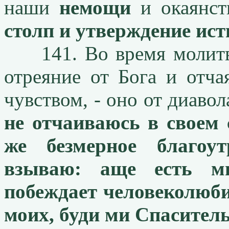
наши
немощи
и окаянст
столп и утверждение ис
141. Во время молитвы
отреяние от Бога и отча
чувством, - оно от диавол
не отчаиваюсь в своем 
же безмерное благоу
взываю: аще есть ми
побеждает человеколюби
моих, буди ми Спасител