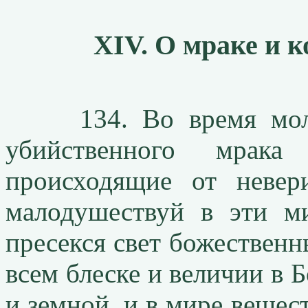
XIV. О мраке и к
134. Во время молит
убийственного мрака
происходящие от невери
малодушествуй в эти м
пресекся свет божественны
всем блеске и величии в 
и земной, и в мире вещес