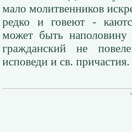
мало молитвенников искре
редко и говеют - кают
может быть наполовину 
гражданский не повел
исповеди и св. причастия
П