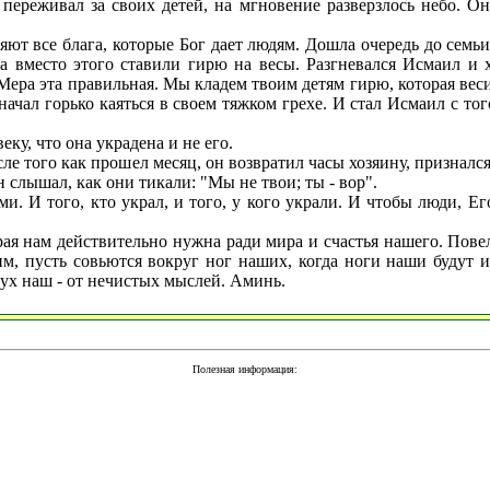
еживал за своих детей, на мгновение разверзлось небо. Он п
 все блага, которые Бог дает людям. Дошла очередь до семьи
 а вместо этого ставили гирю на весы. Разгневался Исмаил и
Мера эта правильная. Мы кладем твоим детям гирю, которая веси
чал горько каяться в своем тяжком грехе. И стал Исмаил с тог
ку, что она украдена и не его.
того как прошел месяц, он возвратил часы хозяину, признался в
н слышал, как они тикали: "Мы не твои; ты - вор".
. И того, кто украл, и того, у кого украли. И чтобы люди, Ег
ая нам действительно нужна ради мира и счастья нашего. Повел
м, пусть совьются вокруг ног наших, когда ноги наши будут 
ух наш - от нечистых мыслей. Аминь.
Полезная информация: