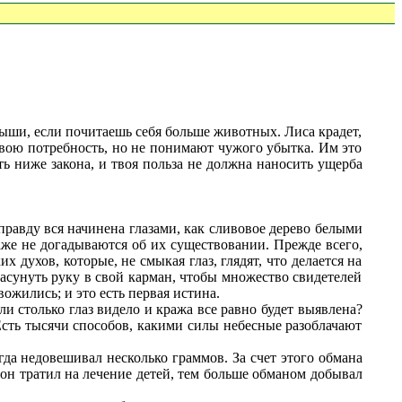
ши, если почитаешь себя больше животных. Лиса крадет,
 свою потребность, но не понимают чужого убытка. Им это
ть ниже закона, и твоя польза не должна наносить ущерба
равду вся начинена глазами, как сливовое дерево белыми
аже не догадываются об их существовании. Прежде всего,
 духов, которые, не смыкая глаз, глядят, что делается на
засунуть руку в свой карман, чтобы множество свидетелей
жились; и это есть первая истина.
и столько глаз видело и кража все равно будет выявлена?
 Есть тысячи способов, какими силы небесные разоблачают
а недовешивал несколько граммов. За счет этого обмана
 он тратил на лечение детей, тем больше обманом добывал