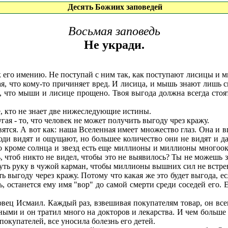
Десять Божиих заповедей
Восьмая заповедь
Не укради.
го имению. Не поступай с ним так, как поступают лисицы и мы
ная, что кому-то причиняет вред. И лисица, и мышь знают лишь
то, что мыши и лисице прощено. Твоя выгода должна всегда стоя
, кто не знает две нижеследующие истины.
ая - то, что человек не может получить выгоду чрез кражу.
ся. А вот как: наша Вселенная имеет множество глаз. Она и вп
люди видят и ощущают, но большее количество они не видят и д
Но кроме солнца и звезд есть еще миллионы и миллионы многооких
ь, чтоб никто не видел, чтобы это не выявилось? Ты не можешь 
ть руку в чужой карман, чтобы миллионы вышних сил не встрево
выгоду через кражу. Потому что какая же это будет выгода, есл
, останется ему имя "вор" до самой смерти среди соседей его.
ц Исмаил. Каждый раз, взвешивая покупателям товар, он всегд
ными и он тратил много на докторов и лекарства. И чем больше
 покупателей, все уносила болезнь его детей.