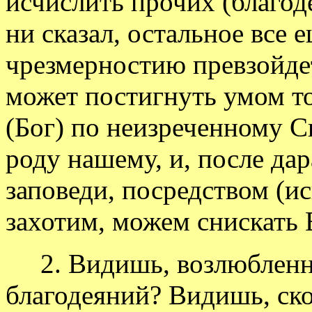
исчислить прочих (благод
ни сказал, остальное все 
чрезмерностию превзойдет 
может постигнуть умом то
(Бог) по неизреченному 
роду нашему, и, после да
заповеди, посредством (и
захотим, можем снискать 
2. Видишь, возлюбленны
благодеяний? Видишь, ско