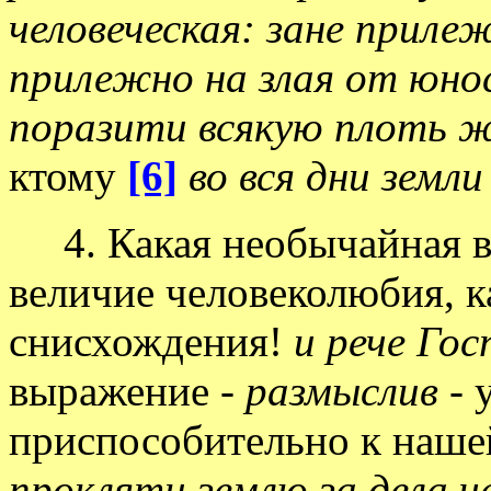
человеческая: зане прил
прилежно на злая от юн
поразити всякую плоть ж
ктому
[6]
во вся дни земл
4. Какая необычайная ва
величие человеколюбия, 
снисхождения!
и рече Гос
выражение -
размыслив
- 
приспособительно к наше
прокляти землю за дела ч