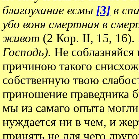
благоухание есмы
[3]
в сп
убо воня смертная в смер
живот
(2 Кор. II, 15, 16).
Господь).
Не соблазняйся
причиною такого снисхож
собственную твою слабост
приношение праведника б
мы из самаго опыта могли 
нуждается ни в чем, и жер
принять не для чего друг