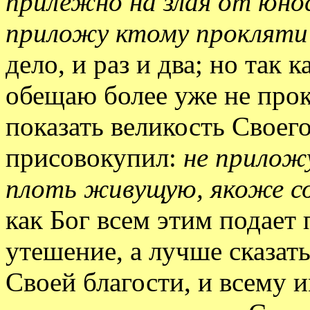
прилежно на злая от юн
приложу ктому прокляти
дело, и раз и два; но так к
обещаю более уже не прок
показать великость Своег
присовокупил:
не прилож
плоть живущую, якоже со
как Бог всем этим подает
утешение, а лучше сказать
Своей благости, и всему 