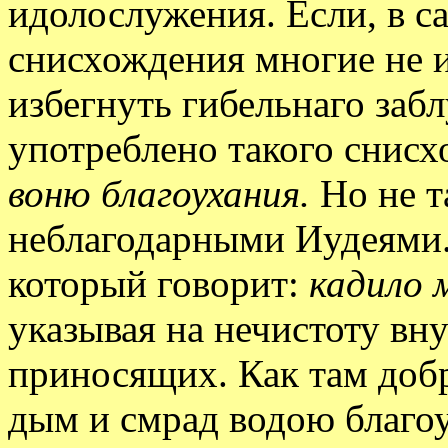
идолослужения. Если, в са
снисхождения многие не и
избегнуть гибельнаго заб
употреблено такого снис
воню благоухания.
Но не т
неблагодарными Иудеями.
который говорит:
кадило 
указывая на нечистоту вн
приносящих. Как там добр
дым и смрад водою благоу