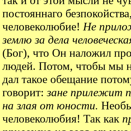
так и от этой мысли не чу
постояннаго безпокойства,
человеколюбие!
Не прило
землю за дела человеческа
(Бог), что Он наложил пр
людей. Потом, чтобы мы н
дал такое обещание потом
говорит:
зане прилежит 
на злая от юности.
Необы
человеколюбия! Так как
п