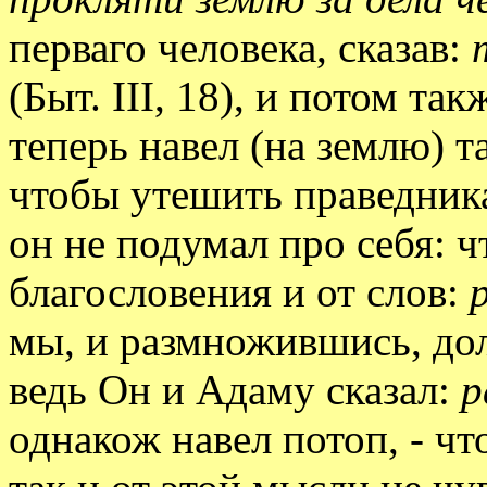
перваго человека, сказав:
(Быт. III, 18), и потом так
теперь навел (на землю) т
чтобы утешить праведника и
он не подумал про себя: ч
благословения и от слов:
р
мы, и размножившись, до
ведь Он и Адаму сказал:
р
однакож навел потоп, - ч