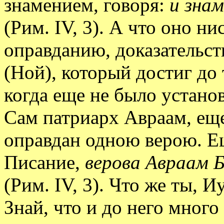
знамением, говоря:
и зна
(Рим. IV, 3). А что оно ни
оправданию, доказательст
(Ной), который достиг до
когда еще не было устано
Сам патриарх Авраам, еще
оправдан одною верою. Ещ
Писание,
верова Авраам Б
(Рим. IV, 3). Что же ты, 
Знай, что и до него мног