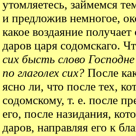
утомляетесь, займемся тем
и предложив немногое, ок
какое воздаяние получает
даров царя содомскаго. Ч
сих бысть слово Господне
по глаголех сих?
После ка
ясно ли, что после тех, к
содомскому, т. е. после п
его, после назидания, кот
даров, направляя его к б