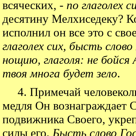
всяческих, -
по глаголех с
десятину Мелхиседеку? Ко
исполнил он все это с сво
глаголех сих, бысть слово
нощию, глаголя: не бойся
твоя многа будет зело
.
4. Примечай человеколюб
медля Он вознаграждает 
подвижника Своего, укреп
силы его.
Бысть слово Го