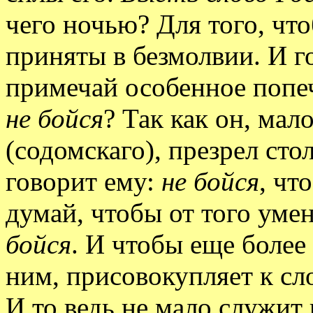
чего ночью? Для того, что
приняты в безмолвии. И г
примечай особенное попеч
не бойся
? Так как он, мал
(содомскаго), презрел стол
говорит ему:
не бойся
, чт
думай, чтобы от того уме
бойся
. И чтобы еще более 
ним, присовокупляет к сл
И то ведь не мало служит