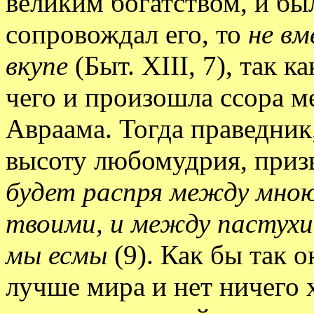
великим богатством, и бы
сопровождал его, то
не в
вкупе
(Быт. XIII, 7), так 
чего и произошла ссора м
Авраама. Тогда праведник
высоту любомудрия, призв
будет распря между мною
твоими, и между пастухи
мы есмы
(9). Как бы так о
лучше мира и нет ничего 