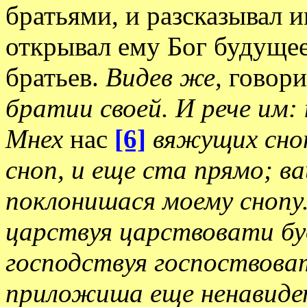
братьями, и разсказывал и
открывал ему Бог будущее
братьев.
Видев же,
говори
братии своей. И рече им:
Мнех
нас
[6]
вяжущих сноп
сноп, и еще ста прямо; 
поклонишася моему снопу.
царствуя царствовати бу
господствуя госпоствова
приложиша еще ненавидети