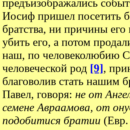
предъизображались событи
Иосиф пришел посетить бр
братства, ни причины его
убить его, а потом продал
наш, по человеколюбию С
человеческой род
[9]
, при
благоволив стать нашим б
Павел, говоря:
не от Анге
семене Авраамова, от ону
подобитися братии
(Евр.