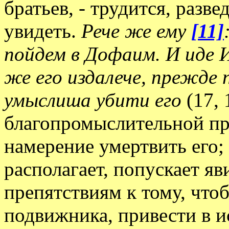
братьев, - трудится, разве
увидеть.
Рече же ему
[11]
пойдем в Дофаим. И иде 
же его издалече, прежде 
умыслиша убити его
(17,
благопромыслительной пр
намерение умертвить его; 
располагает, попускает яв
препятствиям к тому, что
подвижника, привести в и