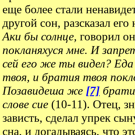
еще более стали ненавиде
другой сон, разсказал его 
Аки бы солнце,
говорил о
покланяхуся мне. И запрет
сей его же ты видел? Ед
твоя, и братия твоя покл
Позавидеша же
[7]
брати
слове сие
(10-11). Отец, з
зависть, сделал упрек сын
сна, и догадываясь, что э