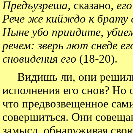
Предъузреша,
сказано,
его
Рече же кийждо к брату с
Ныне убо приидите, убием 
речем: зверь лют снеде ег
сновидения его
(18-20).
Видишь ли, они решилис
исполнения его снов? Но 
что предвозвещенное сам
совершиться. Они совеща
замысл, обнаруживая свою