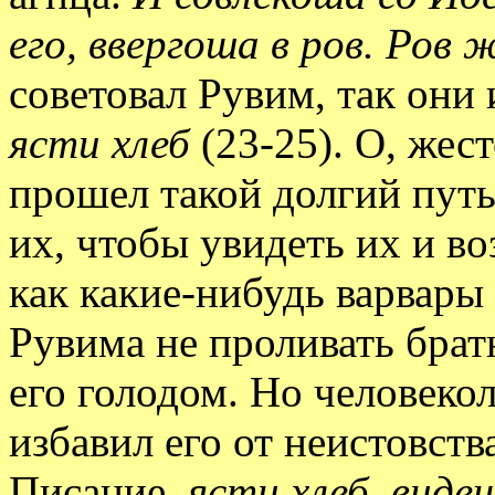
его, ввергоша в ров. Ров
советовал Рувим, так они 
ясти хлеб
(23-25). О, жес
прошел такой долгий путь
их, чтобы увидеть их и во
как какие-нибудь варвары 
Рувима не проливать брат
его голодом. Но человеко
избавил его от неистовств
Писание,
ясти хлеб, вид