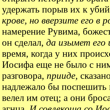
удержать порыв их к убий
крове, но вверзите его в р
намерение Рувима, божест
он сделал,
да изымет его 
время, когда у них проис
Иосифа еще не было с ним
разговора,
прииде,
сказан
надлежало бы поспешить к 
велел им отец; а они брос
агнца.
И совлекоша со Ио