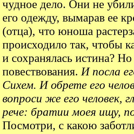
чудное дело. Они не убил
его одежду, вымарав ее кр
(отца), что юноша растерз
происходило так, чтобы к
и сохранялась истина? Но
повествования.
И посла ег
Сихем. И обрете его чело
вопроси же его человек, 
рече: братии моея ищу, п
Посмотри, с какою заботл