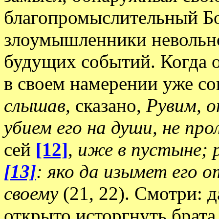
благопромыслительный Бог
злоумышленники невольн
будущих событий. Когда о
в своем намерении уже с
слышав,
сказано,
Рувим, о
убием его на души, не про
сей
[12]
,
иже в пустыне; 
[13]
: яко да изымет его о
своему
(21, 22). Смотри: 
открыто исторгнуть брата 