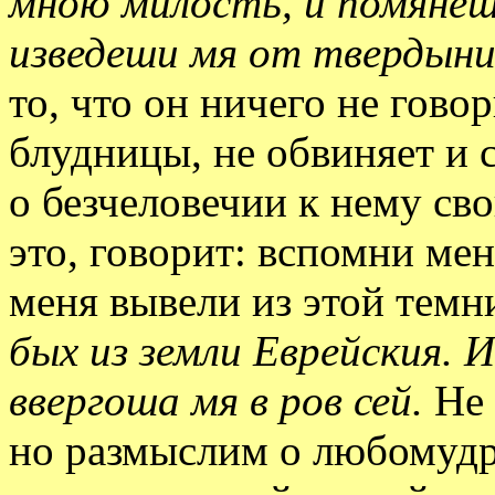
мною милость, и помянеш
изведеши мя от твердыни
то, что он ничего не гово
блудницы, не обвиняет и 
о безчеловечии к нему сво
это, говорит: вспомни мен
меня вывели из этой тем
бых из земли Еврейския. 
ввергоша мя в ров сей.
Не 
но размыслим о любомудри