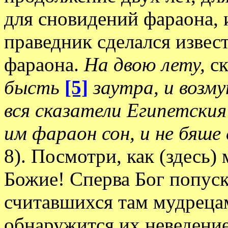
для сновидений фараона,
праведник сделался извес
фараона.
На двою лету,
с
бысть
[5]
заутра, и возму
вся сказатели Египетски
им фараон сон, и не бяше
8). Посмотри, как (здесь)
Божие! Сперва Бог попуск
считавшихся там мудрецам
обнаружится их неведение