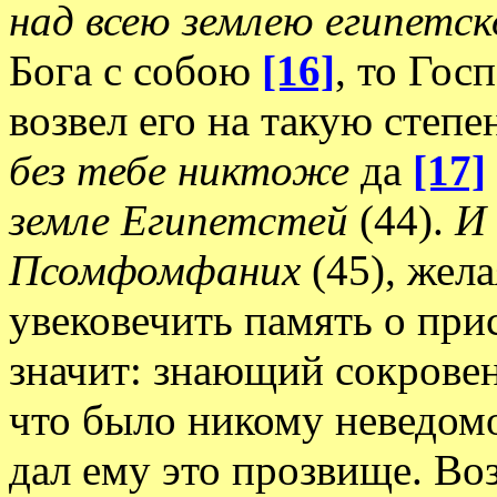
над всею землею египетс
Бога с собою
[16]
, то Гос
возвел его на такую степе
без тебе никтоже
да
[17]
земле Египетстей
(44).
И
Псомфомфаних
(45), жел
увековечить память о при
значит: знающий сокровен
что было никому неведомо,
дал ему это прозвище. Воз