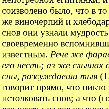
соизволено было, что в т
же виночерпий и хлебодар
снов они узнали мудрость
своевременно вспомнивши
известным.
Рече же фарао
его несть; аз же слышах 
сны, разсуждаеши тыя
(1
говорит прямо, что никто
истолковать снов; а что (
его несть; аз же слышах 