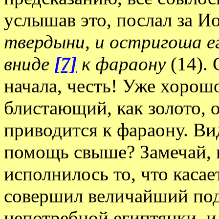
услышав это, послал за 
твердыни, и остригоша ег
вниде
[7]
к фараону
(14).
начала, честь! Уже хоро
блистающий, как золото, 
приводится к фараону. Ви
помощь свыше? Замечай, к
исполнилось то, что касае
совершил величайший под
непотребной египтянки, и