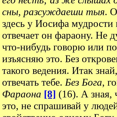
сны, разсуждаеши тыя
. 
здесь у Иосифа мудрости и
отвечает он фараону. Не д
что-нибудь говорю или по
изъясняю это. Без откров
такого ведения. Итак знай,
отвечать тебе.
Без Бога
, г
Фараона
[8]
(16). А зная,
это, не спрашивай у людей