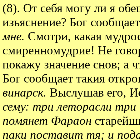
(8). От себя могу ли я об
изъяснение? Бог сообщает
мне.
Смотри, какая мудро
смиренномудрие! Не говор
покажу значение снов; а 
Бог сообщает такия откро
винарск.
Выслушав его, И
сему: три леторасли три 
помянет Фараон
старейш
паки поставит тя; и пода