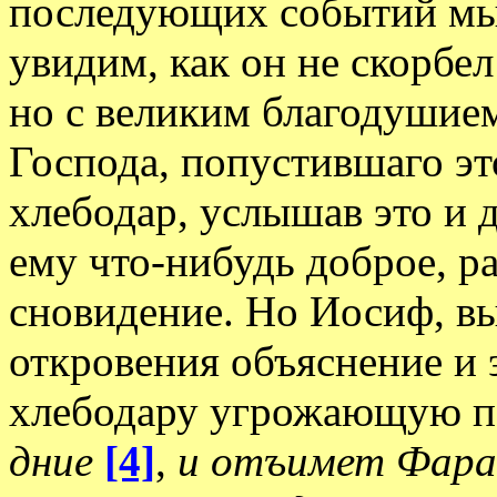
последующих событий мы 
увидим, как он не скорбел
но с великим благодушием
Господа, попустившаго э
хлебодар, услышав это и д
ему что-нибудь доброе, ра
сновидение. Но Иосиф, в
откровения объяснение и э
хлебодару угрожающую по
дние
[4]
,
и отъимет Фарао