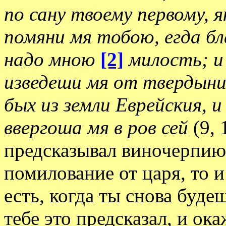
по сану твоему первому, 
помяни мя тобою, егда б
надо мною
[2]
милость; и
изведеши мя от твердыни
бых из земли Еврейския, 
ввергоша мя в ров сей
(9,
предсказывал виночерпию
помилование от царя, то 
есть, когда ты снова буде
тебе это предсказал, и ок