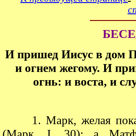
с
БЕСЕ
И пришед Иисус в дом П
и огнем жегому. И при
огнь: и воста, и сл
1. Марк, желая показа
(Марк. I, 30); а Мат