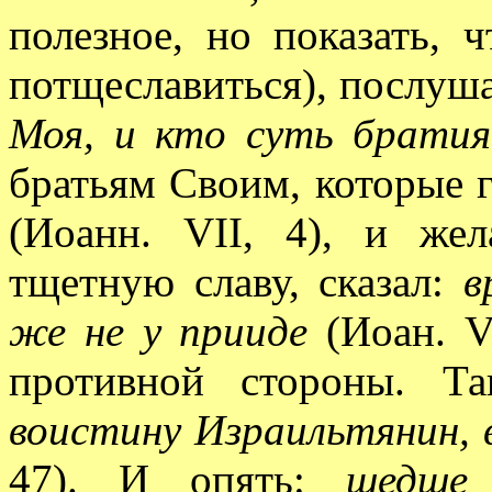
полезное, но показать, 
потщеславиться), послуша
Моя, и кто суть брати
братьям Своим, которые 
(Иоанн. VII, 4), и же
тщетную славу, сказал:
в
же не у прииде
(Иоан. VI
противной стороны. Т
воистину Израильтянин, 
47). И опять:
шедше 