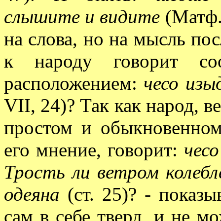
слышите и видите
(Матф. 
на слова, но на мысль по
к народу говорит со
расположением:
чесо изы
VII, 24)? Так как народ, в
простом и обыкновенном 
его мнение, говорит:
чес
Трость ли ветром колебл
одеяна
(ст. 25)? - показы
сам в себе тверд, и не м