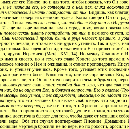
менует его Илиею, но и для того, чтобы показать, что Он говор
, и не познаша его, но сотвориша о нем
вся,
елика восхотеша
ын человеческий имать пострадати от них
. Видишь, как благо
е начинает совершать великие чудеса. Когда говорит Он о страда
л так. Тогда
начат сказовати, яко подобает Ему ити во Иерусал
И еще на горе напоминал им о страданиях, когда показал им 
н человеческий имать пострадати от них
; и немного спустя, к
 Сын человеческий предан быти в руце человек грешник, и уб
ерность печали, и чтобы как-нибудь их утешить. Так и здесь, н
гда столько благодеяний свидетельствуют о Его пришествии? - 
иею, другие Иеремиею (Матф. XVI, 14). Но между Иоанном и Ил
о имени своего, но и тем, что слава Христа до того времени ус
высокое мнение о Нем и ожидания, и станет проповедовать Иисус
воих, и утешает учеников. Кроме того, утешает этих последни
 которое имеет быть. Услышав это, они не спрашивают Его, к
скоро замечали, что Он не хотел говорить о чем-нибудь ясно, пере
 присовокупляет евангелист,
скорбни быша зело
, что два еванг
от них, да не ощутят Его, и бояхуся вопросити Его о глаголе
(Лук
овы месяцы беснуется, и зле страждет; множицею бо падает во о
ьствует, что этот человек был весьма слаб в вере. Это видно из 
омози моему неверию
; даже и из того, что Христос запретил злому
шь ты, было причиною того, что злой дух не выходил, то за что
едника достаточна бывает для того, чтобы даже от меньших собр
мели веры. Оба эти случая подтверждает Писание. Домашние 
бросившие мертвеца бросили не по вере, но по робости, бросили