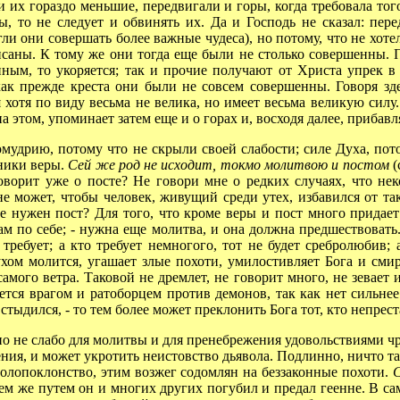
 и их гораздо меньшие, передвигали и горы, когда требовала то
, то не следует и обвинять их. Да и Господь не сказал: пер
гли они совершать более важные чудеса), но потому, что не хоте
описаны. К тому же они тогда еще были не столько совершенны.
ым, то укоряется; так и прочие получают от Христа упрек в 
как прежде креста они были не совсем совершенны. Говоря зде
 хотя по виду весьма не велика, но имеет весьма великую силу.
а этом, упоминает затем еще и о горах и, восходя далее, прибавл
рию, потому что не скрыли своей слабости; силе Духа, потом
чники веры.
Сей же род не исходит, токмо молитвою и постом
(
оворит уже о посте? Не говори мне о редких случаях, что нек
 не может, чтобы человек, живущий среди утех, избавился от т
ще нужен пост? Для того, что кроме веры и пост много придает
ам по себе; - нужна еще молитва, и она должна предшествовать.
 требует; а кто требует немногого, тот не будет сребролюбив
духом молится, угашает злые похоти, умилостивляет Бога и сми
самого ветра. Таковой не дремлет, не говорит много, не зевает 
ется врагом и ратоборцем против демонов, так как нет сильне
стыдился, - то тем более может преклонить Бога тот, кто непрес
но не слабо для молитвы и для пренебрежения удовольствиями чр
щения, и может укротить неистовство дьявола. Подлинно, ничто та
идолопоклонство, этим возжег содомлян на беззаконные похоти.
Тем же путем он и многих других погубил и предал геенне. В са