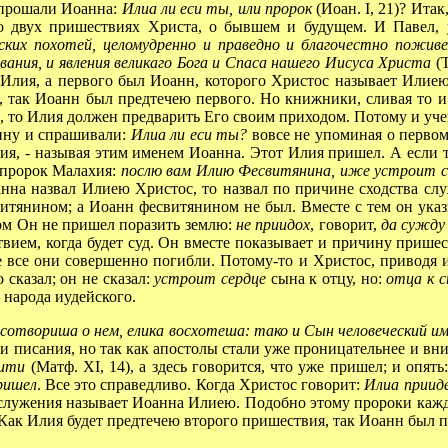
опрошали Иоанна:
Илиа ли еси ты, или пророк
(Иоан. I, 21)? Итак
о двух пришествиях Христа, о бывшем и будущем. И Павел, 
ских похотей, целомудренно и праведно и благочестно пожив
ания, и явления великаго Бога и Спаса нашего Иисуса Христа
(Т
т Илия, а первого был Иоанн, которого Христос называет Илиею
, так Иоанн был предтечею первого. Но книжники, сливая то и
с, то Илия должен предварить Его своим приходом. Потому и уч
нну и спрашивали:
Илиа ли еси ты?
вовсе не упоминая о первом
я, - называя этим именем Иоанна. Этот Илия пришел. А если ты
л пророк Малахия:
послю вам Илию Фесвитянина, иже устроит се
оанна назвал Илиею Христос, то назвал по причине сходства слу
итянином; а Иоанн фесвитянином не был. Вместе с тем он указ
вом Он не пришел поразить землю:
не приидох
, говорит,
да сужду 
вием, когда будет суд. Он вместе показывает и причину пришес
е все они совершенно погибли. Потому-то и Христос, приводя и
 сказал; он не сказал:
устроит сердце
сына к отцу, но:
отца к 
е народа иудейского.
о сотвориша о нем, елика восхотеша: тако и Сын человеческий и
ни писания, но так как апостолы стали уже проницательнее и вни
иити
(Матф. XI, 14), а здесь говорится, что уже пришел; и опять
ришел
. Все это справедливо. Когда Христос говорит:
Илиа приид
у служения называет Иоанна Илиею. Подобно этому пророки кажд
Как Илия будет предтечею второго пришествия, так Иоанн был п