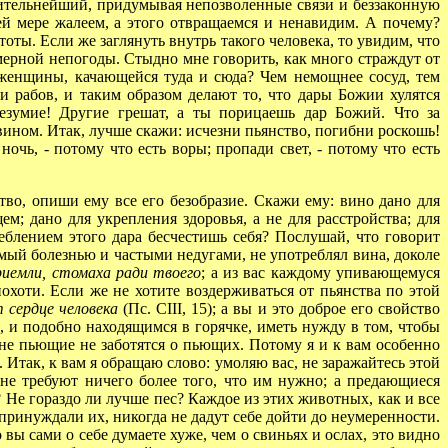
атительнейший, придумывая непозволенные связи и беззаконную
ей мере жалеем, а этого отвращаемся и ненавидим. А почему?
тоты. Если же заглянуть внутрь такого человека, то увидим, что
мерной непогоды. Стыдно мне говорить, как много страждут от
 женщины, качающейся туда и сюда? Чем немощнее сосуд, тем
ди рабов, и таким образом делают то, что дары Божии хулятся
безумие! Другие грешат, а ты порицаешь дар Божий. Что за
 вином. Итак, лучше скажи: исчезни пьянство, погибни роскошь!
очь, - потому что есть воры; пропади свет, - потому что есть
во, опиши ему все его безобразие. Скажи ему: вино дано для
ем; дано для укрепления здоровья, а не для расстройства; для
еблением этого дара бесчестишь себя? Послушай, что говорит
имый болезнью и частыми недугами, не употреблял вина, доколе
риемли, стомаха ради твоего
; а из вас каждому упивающемуся
охоти. Если же не хотите воздерживаться от пьянства по этой
т сердце человека
(Пс. CIII, 15); а вы и это доброе его свойство
е, и подобно находящимся в горячке, иметь нужду в том, чтобы
то не пьющие не заботятся о пьющих. Потому я и к вам особенно
. Итак, к вам я обращаю слово: умоляю вас, не заражайтесь этой
 не требуют ничего более того, что им нужно; а предающиеся
 Не гораздо ли лучше пес? Каждое из этих животных, как и все
принуждали их, никогда не дадут себе дойти до неумеренности.
вы сами о себе думаете хуже, чем о свиньях и ослах, это видно