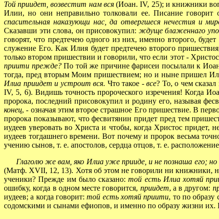
Той приидет, возвестит нам вся
(Иоан. IV, 25); и книжники в
Илии, но они неправильно толковали ее. Писание говорит 
спасительная наказующи нас, да отвергшеся нечестия и мир
Сказавши эти слова, он присовокупил:
ждуще блаженнаго упов
говорят, что предтечею одного из них, именно второго, буде
служение Его. Как Илия будет предтечею второго пришествия
только втором пришествии и говорили, что если этот - Христо
приити прежде?
По той же причине фарисеи посылали к Иоа
тогда, пред вторым Моим пришествием; но и ныне пришел Или
Илиа приидет и устроит вся
. Что такое -
все
? То, о чем сказа
IV, 5, 6). Видишь точность пророческого изречения! Когда И
пророка, последний присовокупил и родину его, называя фесв
конец
, - означая этим второе страшное Его пришествие. В пер
пророка показывают, что фесвитянин придет пред тем пришест
иудеев уверовать во Христа и чтобы, когда Христос придет, н
иудеев тогдашнего времени. Вот почему и пророк весьма точно
учению сынов, т. е. апостолов, сердца отцов, т. е. расположени
Глаголю же вам, яко Илиа уже прииде, и не познаша его; н
(Матф. XVII, 12, 13). Хотя об этом не говорили ни книжники, 
ученики? Прежде им было сказано:
той есть Илиа хотяй пр
ошибку, когда в одном месте говорится,
приидет
, а в другом:
п
иудеев; а когда говорит:
той есть хотяй приити
, то по образ
содомскими и сынами ефиопов, и именно по образу жизни их. 