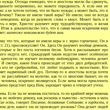
го нужда. Отсюда очевидно, что и апостолы могли бы сдвинуть,
едвинете непременно, но: можете передвинуть. А если они не
ли; а не хотели потому, что не было нужды; а может быть, это и
 Почему? Ужели не имели такой веры? Не имели; они не всегда
неведении, когда не разумели слова о квасе. Может быть и в
сь о вере, Христос разумеет веру чудодействующую, и желая
 Итак в доказательство того, что и самая малая искренняя вера
яет:
ничтоже невозможно будет вам
.
у что тех, которые не имели веры и с зерно горчичное, Он в
ст. 21), присовокупляет Он. Здесь Он разумеет вообще демонов,
оторые и без поста изгоняли бесов. Хотя и рассказывают про
акого недуга: нет, страждущий таким недугом имеет особенную
 крепости; он научает великому любомудрию, человека делает
 И смотри, какие блага происходят от этих двух добродетелей.
; а кто не сребролюбив, тот любит подавать и милостыню. Кто
ряет надменный свой дух. Потому-то и апостолы всегда почти
и не расслабевает на молитве, как то со многими бывает, но он
е человека, искренно молящегося. Если жена могла преклонить
танно предстоит пред Ним, укрощает чрево и отвергает утехи.
ева. Если ты не можешь поститься, то по крайней мере можешь
к не любезно демону, как роскошь и пьянство - источник и мать
Сие есть
, говорит Писание,
беззаконие Содомлян: в гордости, в
мом деле, какого зла не производит роскошь? Она делает людей