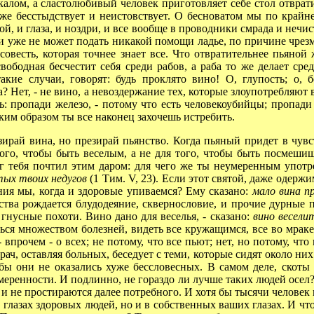
я калом, а сластолюбивый человек приготовляет себе стол отвр
к же бесстыдствует и неистовствует. О бесноватом мы по крайн
й, и глаза, и ноздри, и все вообще в проводники смрада и нечис
, и уже не может подать никакой помощи ладье, по причине чрез
овесть, которая точнее знает все. Что отвратительнее пьяной
свободная бесчестит себя среди рабов, а раба то же делает сре
акие случаи, говорят: будь проклято вино! О, глупость; о, 
ла? Нет, - не вино, а невоздержание тех, которые злоупотребляют
: пропади железо, - потому что есть человекоубийцы; пропади н
ким образом ты все наконец захочешь истребить.
рай вина, но презирай пьянство. Когда пьяный придет в чувст
 того, чтобы быть веселым, а не для того, чтобы быть посмешищ
ог тебя почтил этим даром: для чего же ты неумеренным употр
тых твоих недугов
(1 Тим. V, 23). Если этот святой, даже одерж
ния мы, когда и здоровые упиваемся? Ему сказано:
мало вина п
ства рождается блудодеяние, сквернословие, и прочие дурные п
 гнусные похоти. Вино дано для веселья, - сказано:
вино весели
читься множеством болезней, видеть все кружащимся, все во мрак
- впрочем - о всех; не потому, что все пьют; нет, но потому, ч
рач, оставляя больных, беседует с теми, которые сидят около них
тобы они не оказались хуже бессловесных. В самом деле, скоты
меренности. И подлинно, не гораздо ли лучше таких людей осел?
 и не простираются далее потребного. И хотя бы тысячи человек 
 глазах здоровых людей, но и в собственных ваших глазах. И что 