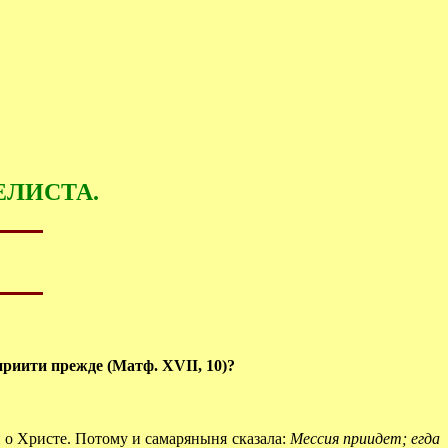
ЕЛИСТА.
риити прежде (Матф. XVII, 10)?
 о Христе. Потому и самаряныня сказала:
Мессия приидет; егда