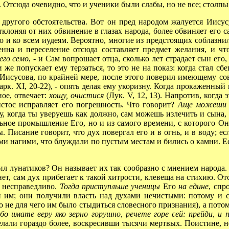
. Отсюда очевидно, что и ученики были слабы, но не все; столпы
угого обстоятельства. Вот он пред народом жалуется Иисус
тклоняя от них обвинение в глазах народа, более обвиняет его 
но и ко всем иудеям. Вероятно, многие из предстоящих соблазнил
ленна и переселение отсюда составляет предмет желания, и ч
его семо
, - и Сам вопрошает отца, сколько лет страдает сын ег
 же попускает ему терзаться, то это не на показ: когда стал сбе
а Иисусова, по крайней мере, после этого поверил имеющему сов
рк. XI, 20-22), - опять делая ему укоризну. Когда прокаженный
ное, отвечает:
хощу, очистися
(Лук. V, 12, 13). Напротив, когда 
истос исправляет его погрешность. Что говорит?
Аще можеши в
му, когда ты уверуешь как должно, сам можешь излечить и сына
льное промышление Его, но и из самого времени, с которого Он 
Писание говорит, что дух повергал его и в огнь, и в воду; есл
еми нагими, что блуждали по пустым местам и бились о камни. Е
лунатиков? Он называет их так сообразно с мнением народа. 
- нет, сам дух прибегает к такой хитрости, клевеща на стихию.
о несправедливо.
Тогда приступльше ученицы
Его
на едине
, сп
ой им; они получили власть над духами нечистыми: потому и
о не для чего им было стыдиться словесного признания), а пот
бо имате веру яко зерно горушно, речете горе сей: прейди, 
елали гораздо более, воскресивши тысячи мертвых. Поистине, н