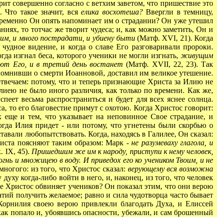
ит совершенно согласно с ветхим заветом, что пришествие это
. Что такое значит, вся
елика восхотеша?
Ввергли в темницу,
временно Он опять напоминает им о страдании? Он уже утешил
ниях, то тотчас же творит чудеса; и, как можно заметить, Он и
им, и много пострадати, и убиену быти
(Матф. XVI, 21). Когда
чудное видение, и когда о славе Его разговаривали пророки.
огда изгнал беса, которого ученики не могли изгнать,
живущим
иют Его, и в третий день востанет
(Матф. XVII, 22, 23). Так
апомнивши о смерти Иоанновой, доставил им великое утешение.
отвечаем: потому, что и теперь признающие Христа за Илию не
иею не было иного различия, как только по времени. Как же,
пеет весьма распространиться и будет для всех яснее солнца.
а, то его благовестие примут с охотою. Когда Христос говорит:
х еще и тем, что указывает на неповинное Свое страдание, и
огда Илия придет - или потому, что угнетены были скорбью о
ставали любопытствовать. Когда, находясь в Галилее, Он сказал:
елиста поясняют таким образом: Марк -
не разумеваху глагола, и
. IX, 45).
Пришедшим же им к народу, приступи к нему человек,
гнь и множицею в воду. И приведох его ко учеником Твоим, и не
многого: из того, что Христос сказал:
верующему вся возможна
 духу когда-либо войти в него, и, наконец, из того, что человек
 же Христос обвиняет учеников? Он показал этим, что они верою
атий получить желаемое; равно и сила чудотворца часто бывает
Корнилия своею верою привлекли благодать Духа, и Елиссей
 как попало и, убоявшись опасности, убежали, и сам брошенный