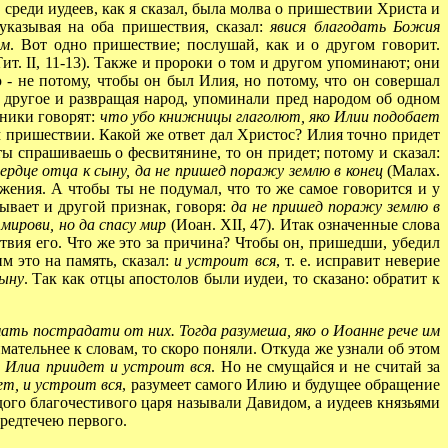
, среди иудеев, как я сказал, была молва о пришествии Христа и
указывая на оба пришествия, сказал:
явися благодать Божия
ем
. Вот одно пришествие; послушай, как и о другом говорит.
ит. II, 11-13). Также и пророки о том и другом упоминают; они
 - не потому, чтобы он был Илия, но потому, что он совершал
 другое и развращая народ, упоминали пред народом об одном
еники говорят:
что убо книжницы глаголют, яко Илии подобает
 пришествии. Какой же ответ дал Христос? Илия точно придет
 спрашиваешь о фесвитянине, то он придет; потому и сказал:
рдце отца к сыну, да не пришед поражу землю в конец
(Малах.
жения. А чтобы ты не подумал, что то же самое говорится и у
ывает и другой признак, говоря:
да не пришед поражу землю в
мирови, но да спасу мир
(Иоан. XII, 47). Итак означенные слова
твия его. Что же это за причина? Чтобы он, пришедши, убедил
м это на память, сказал:
и устроит вся
, т. е. исправит неверие
сыну
. Так как отцы апостолов были иудеи, то сказано: обратит к
мать пострадати от них. Тогда разумеша, яко о Иоанне рече им
мательнее к словам, то скоро поняли. Откуда же узнали об этом
:
Илиа приидет и устроит вся
. Но не смущайся и не считай за
ет, и устроит вся
, разумеет самого Илию и будущее обращение
ого благочестивого царя называли Давидом, а иудеев князьями
редтечею первого.