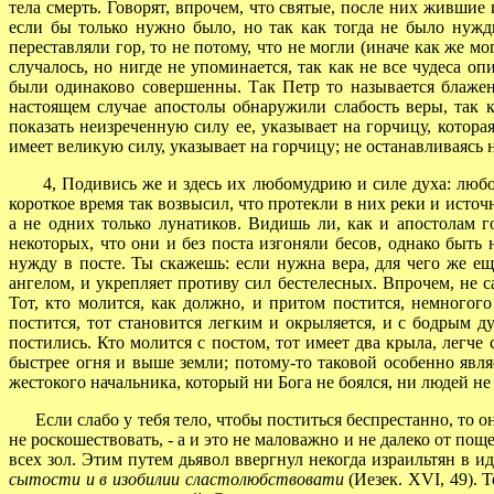
тела смерть. Говорят, впрочем, что святые, после них жившие
если бы только нужно было, но так как тогда не было нужды
переставляли гор, то не потому, что не могли (иначе как же мо
случалось, но нигде не упоминается, так как не все чудеса 
были одинаково совершенны. Так Петр то называется блаженн
настоящем случае апостолы обнаружили слабость веры, так 
показать неизреченную силу ее, указывает на горчицу, которая
имеет великую силу, указывает на горчицу; не останавливаясь н
4, Подивись же и здесь их любомудрию и силе духа: любомуд
короткое время так возвысил, что протекли в них реки и исто
а не одних только лунатиков. Видишь ли, как и апостолам г
некоторых, что они и без поста изгоняли бесов, однако быть
нужду в посте. Ты скажешь: если нужна вера, для чего же е
ангелом, и укрепляет противу сил бестелесных. Впрочем, не с
Тот, кто молится, как должно, и притом постится, немногого
постится, тот становится легким и окрыляется, и с бодрым 
постились. Кто молится с постом, тот имеет два крыла, легче 
быстрее огня и выше земли; потому-то таковой особенно явля
жестокого начальника, который ни Бога не боялся, ни людей не 
Если слабо у тебя тело, чтобы поститься беспрестанно, то о
не роскошествовать, - а и это не маловажно и не далеко от по
всех зол. Этим путем дьявол ввергнул некогда израильтян в 
сытости и в изобилии сластолюбствовати
(Иезек. XVI, 49). 