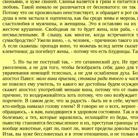
свиньями, и хуже свиней. Свинья валяется в грязи и питаетс
любовь. Такой нимало не различается от бесноватого: он та
Потому что он произвольно неистовствует, и обращает и рот сво
душа в нем застыла и оцепенела, как бы среди зимы и мороза
сластолюбия и мужчины, и женщины. Это я оставляю на их с
жесточе крушение. Свободная ли то будет жена, или раба, - 
несмысленными. Я слышу, как многие, когда встречаются т
сумасбродство? Ужели вино, - о, человек, - причиною такого з
А если скажешь: пропади вино, то можешь вслед затем сказать
клеветники; да погибнут жены, - потому что есть блудницы. Та
5. Но ты не поступай так, - это сатанинский дух. Не прези
увеселения, а не для того, чтобы безобразить себя; дано для
уврачевания немощей телесных, а не для ослабления духа. Б
апостол Павел:
мало вина приемли, стомаха ради твоего и час
не повелел ему учитель, то какого же достойны будем осужде
скажет апостол: употребляй меньше вина, потому что от пьян
причине, то воздерживайтесь хоть потому, что оно возбуждает
порочите. В самом деле, что за радость - быть не в себе, му
кто-нибудь намазал голову елеем? Я говорю не о всех, вернее 
обращаюсь, - к вам, находящиеся в здоровом состоянии. Так и в
болезнью; а тех, которые заразились, исхищайте из беды, ч
пьянству становятся бессмысленнее и их, преступая границы у
вообще животные, едят ли, пьют ли, знают пределы довольства
Итак, вы хуже бессловесных и в этом отношении, и не только в