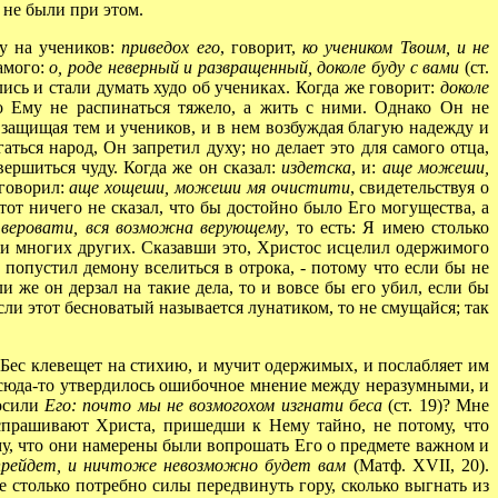
 не были при этом.
у на учеников:
приведох его
, говорит,
ко учеником Твоим, и не
самого:
о, роде неверный и развращенный, доколе буду с вами
(ст.
ись и стали думать худо об учениках. Когда же говорит:
доколе
то Ему не распинаться тяжело, а жить с ними. Однако Он не
о, защищая тем и учеников, и в нем возбуждая благую надежду и
гаться народ, Он запретил духу; но делает это для самого отца,
ершиться чуду. Когда же он сказал:
издетска
, и:
аще можеши,
 говорил:
аще хощеши, можеши мя очистити
, свидетельствуя о
этот ничего не сказал, что бы достойно было Его могущества, а
еровати, вся возможна верующему
, то есть: Я имею столько
, и многих других. Сказавши это, Христос исцелил одержимого
попустил демону вселиться в отрока, - потому что если бы не
и же он дерзал на такие дела, то и вовсе бы его убил, если бы
сли этот бесноватый называется лунатиком, то не смущайся; так
Бес клевещет на стихию, и мучит одержимых, и послабляет им
 Отсюда-то утвердилось ошибочное мнение между неразумными, и
росили
Его: почто мы не возмогохом изгнати беса
(ст. 19)? Мне
 спрашивают Христа, пришедши к Нему тайно, не потому, что
ому, что они намерены были вопрошать Его о предмете важном и
и прейдет, и ничтоже невозможно будет вам
(Матф. XVII, 20).
е столько потребно силы передвинуть гору, сколько выгнать из