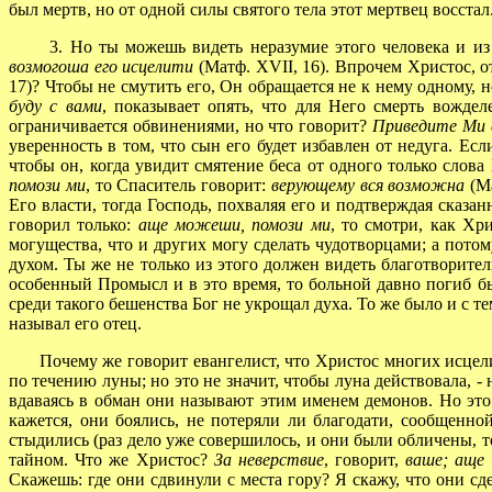
был мертв, но от одной силы святого тела этот мертвец восстал
3. Но ты можешь видеть неразумие этого человека и из др
возмогоша его исцелити
(Матф. XVII, 16). Впрочем Христос, о
17)? Чтобы не смутить его, Он обращается не к нему одному, 
буду с вами
, показывает опять, что для Него смерть вожде
ограничивается обвинениями, но что говорит?
Приведите Ми 
уверенность в том, что сын его будет избавлен от недуга. Если
чтобы он, когда увидит смятение беса от одного только слов
помози ми
, то Спаситель говорит:
верующему вся возможна
(Ма
Его власти, тогда Господь, похваляя его и подтверждая сказан
говорил только:
аще можеши, помози ми
, то смотри, как Хр
могущества, что и других могу сделать чудотворцами; а пото
духом. Ты же не только из этого должен видеть благотворите
особенный Промысл и в это время, то больной давно погиб бы. 
среди такого бешенства Бог не укрощал духа. То же было и с т
называл его отец.
Почему же говорит евангелист, что Христос многих исцелил 
по течению луны; но это не значит, чтобы луна действовала, 
вдаваясь в обман они называют этим именем демонов. Но эт
кажется, они боялись, не потеряли ли благодати, сообщенн
стыдились (раз дело уже совершилось, и они были обличены, т
тайном. Что же Христос?
За неверствие
, говорит,
ваше; аще 
Скажешь: где они сдвинули с места гору? Я скажу, что они сд