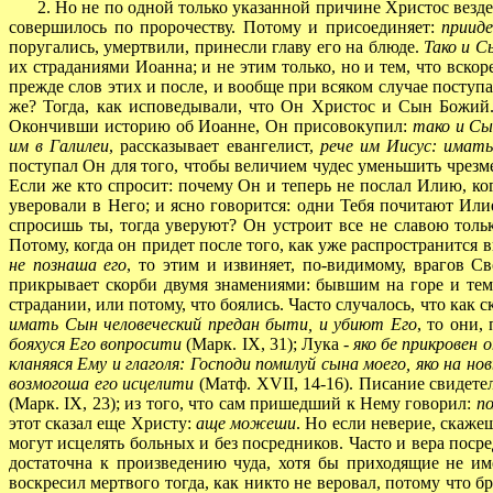
2. Но не по одной только указанной причине Христос везде и
совершилось по пророчеству. Потому и присоединяет:
прииде
поругались, умертвили, принесли главу его на блюде.
Тако и С
их страданиями Иоанна; и не этим только, но и тем, что вскор
прежде слов этих и после, и вообще при всяком случае поступа
же? Тогда, как исповедывали, что Он Христос и Сын Божий. 
Окончивши историю об Иоанне, Он присовокупил:
тако и Сы
им в Галилеи
, рассказывает евангелист,
рече им Иисус: имать
поступал Он для того, чтобы величием чудес уменьшить чрезм
Если же кто спросит: почему Он и теперь не послал Илию, ко
уверовали в Него; и ясно говорится: одни Тебя почитают Ил
спросишь ты, тогда уверуют? Он устроит все не славою тольк
Потому, когда он придет после того, как уже распространится 
не познаша его
, то этим и извиняет, по-видимому, врагов С
прикрывает скорби двумя знамениями: бывшим на горе и тем,
страдании, или потому, что боялись. Часто случалось, что как 
имать Сын человеческий предан быти, и убиют Его
, то они,
бояхуся Его вопросити
(Марк. IX, 31); Лука -
яко бе прикровен 
кланяяся Ему и глаголя: Господи помилуй сына моего, яко на н
возмогоша его исцелити
(Матф. XVII, 14-16). Писание свидетел
(Марк. IX, 23); из того, что сам пришедший к Нему говорил:
п
этот сказал еще Христу:
аще можеши
. Но если неверие, скаже
могут исцелять больных и без посредников. Часто и вера поср
достаточна к произведению чуда, хотя бы приходящие не и
воскресил мертвого тогда, как никто не веровал, потому что 