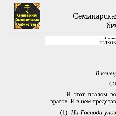
Семинарская
би
Святит
ТОЛКОВ
В конец
СО
И этот псалом восп
врагов. И в нем предста
(1).
На Господа упов