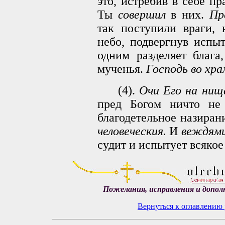
это, истребив в себе п
Ты
совершил
в них.
Пр
так поступили враги,
небо, подвергнув испы
одним разделяет блага
мученья.
Господь во хра
(4).
Очи Его на нищ
пред Богом ничто не
благодетельное назиран
человеческия.
И
веждям
судит и испытует всякое
Пожелания, исправления и допол
Вернуться к оглавлению 