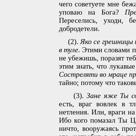
чего советуете мне бежа
уповаю на Бога?
Пр
Переселись, уходи, б
добродетели.
(2).
Яко се грешницы 
в туле.
Этими словами по
не убежишь, поразят теб
этим знать, что лукавы
Состреляти во мраце пр
тайно; потому что тако
(3).
Зане яже Ты с
есть, враг вовлек в т
нетления. Или, враги на
Ибо кого помазал Ты Ца
ничто, вооружаясь про