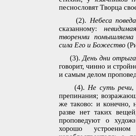
песнословят Творца свое
(2).
Небеса повед
сказанному:
невидим
творенми помышляема 
сила Его и Божество
(Ри
(3).
День дни отрыгае
говорит, чинно и стройн
и самым делом проповед
(4).
Не суть речи,
препинания; возражающ
же таково: и конечно, 
разве нет таких вещей
проповедуют о худож
хорошо устроенном