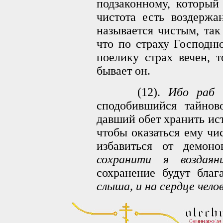
подзаконному, который
чистота есть воздержа
называется чистым, так
что по страху Господню
поелику страх вечен, 
бывает он.
(12).
Ибо раб 
сподобившийся тайново
давший обет хранить ис
чтобы оказаться ему чи
избавиться от демон
сохранити я воздаян
сохранение будут благ
слыша, и на сердце чело