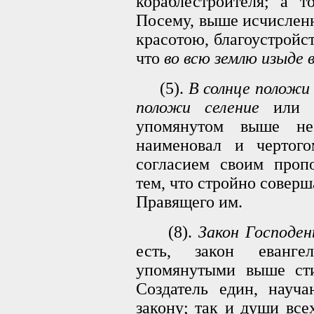
кораблестроителя; а 
Посему, выше исчислен
красотою, благоустройс
что
во всю землю изыде 
(5).
В солнце положи 
положи селение
или д
упомянутом выше н
наименовал и чертог
согласием своим пропо
тем, что стройно соверш
Правящего им.
(8).
Закон Господен
есть, закон еванге
упомянутыми выше сти
Создатель един, науча
закону; так и души все