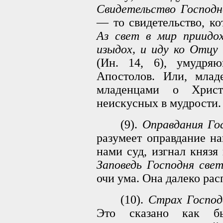
Свидетельство Господн
— то свидетельство, к
Аз свет в мир npиидо
изыдох, и иду ко Отцу
(Ин. 14, 6), умудря
Апостолов. Или, млад
младенцами о Хрис
неискусных в мудрости.
(9).
Оправдания Гос
разумеет оправдание на
нами суд, изгнал князя 
Заповедь Господня све
очи ума. Она далеко рас
(10).
Страх Господе
Это сказано как бы