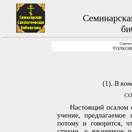
Семинарская
би
Святит
ТОЛКОВ
(1).
В кoн
СО
Настоящий псалом сод
учение, предлагаемое 
потому и говорится, ч
стихии, у язычников п