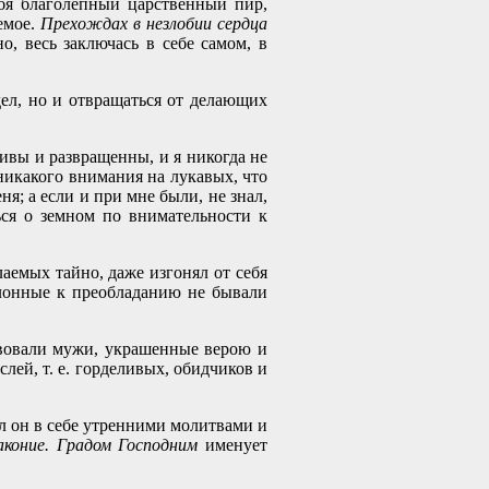
ебя благолепный царственный пир,
емое.
Прехождах в незлобии сердца
, весь заключась в себе самом, в
ел, но и отвращаться от делающих
ивы и развращенны, и я никогда не
 никакого внимания на лукавых, что
ня; а если и при мне были, не знал,
ься о земном по внимательности к
аемых тайно, даже изгонял от себя
онные к преобладанию не бывали
вовали мужи, украшенные верою и
ей, т. е. горделивых, обидчиков и
л он в себе утренними молитвами и
коние. Градом Господним
именует