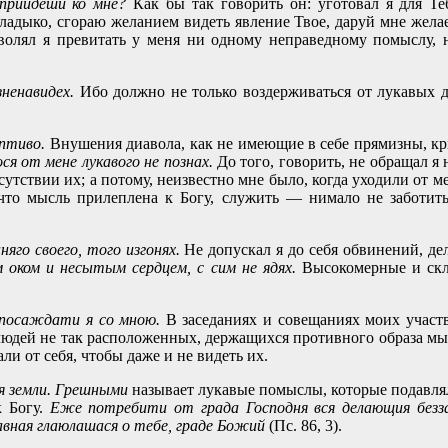
 приидеши ко мне?
Как бы так говорить он: уготовал я для Т
ладыко, сгораю желанием видеть явление Твое, даруй мне жела
олял я превитать у меня ни одному неправедному помыслу, но
ненавидех.
Ибо должно не только воздерживаться от лукавых д
оптиво.
Внушения диавола, как не имеющие в себе прямизны, кр
я от мене лукавого не познах.
До того, говорить, не обращал я
сутствии их; а потому, неизвестно мне было, когда уходили от ме
 что мысль прилеплена к Богу, служить — нимало не заботит
яго своего, того изгонях.
Не допускал я до себя обвинений, дел
 оком и несытым сердцем, с сим не ядях.
Высокомерные и скл
 посаждати я со мною.
В заседаниях и совещаниях моих участ
юдей не так расположенных, держащихся противного образа мысл
ли от себя, чтобы даже и не видеть их.
я земли. Грешными
называет лукавые помыслы, которые подавля
к Богу.
Еже потребити от града Господня вся делающия безза
авная глаюлашася о тебе, граде Божий
(Пс. 86, 3).