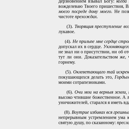
дерзновением взывал Богу:
когда
вожделеваю Твоего пришествия, В
моего посреде дому моего.
Не позв
чистоте
прехождах.
(3).
Творящия преступление воз
лукавое.
(4).
Не прильпе мне сердце стр
допускал их в сердце.
Уклоняющегос
не знал ни о присутствии, ни об от
тут ли они. Доказательством же,
горнему.
(5).
Оклеветающаго тай искренн
покушающихся делать это,
Гордым
моими сотрапезниками.
(6).
Очи мои на верныя земли,
высоко чтившие божественное. А л
уничижителей, старался я иметь вда
(8).
Воутрие избивах вся грешны
непрерывным устремлением ума 
святую душу, по сказанному:
пресл