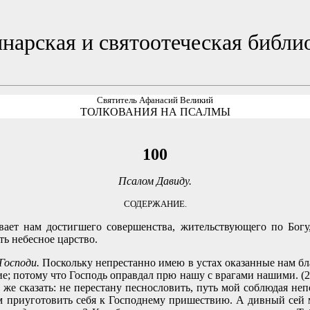
нарская и святоотеческая библи
Святитель Афанасий Великий
ТОЛКОВАНИЯ НА ПСАЛМЫ
100
Псалом Давиду.
СОДЕРЖАНИЕ.
 нам достигшего совершенства, жительствующего по Богу, 
ь небесное царство.
Господи.
Поскольку непрестанно имею в устах оказанные нам бла
удие; потому что Господь оправдал прю нашу с врагами нашими. (2
 же сказать: не перестану песнословить, путь мой соблюдая не
м приуготовить себя к Господнему пришествию. А дивный сей м