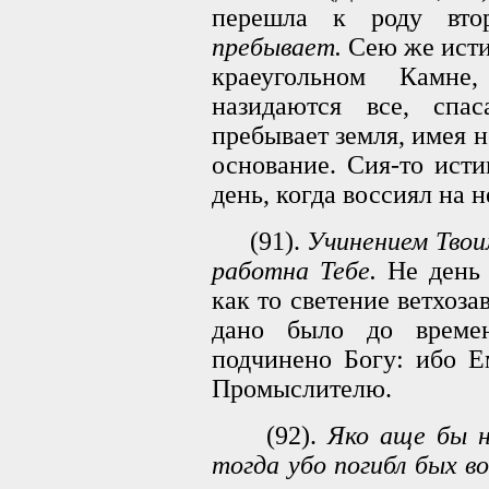
перешла к роду вт
пребывает.
Сею же исти
краеугольном Камне
назидаются все, спа
пребывает земля, имея
основание. Сия-то исти
день, когда воссиял на н
(91).
Учинением Твои
работна Тебе.
Не день 
как то светение ветхоза
дано было до време
подчинено Богу: ибо Е
Промыслителю.
(92).
Яко аще бы н
тогда убо погибл бых в