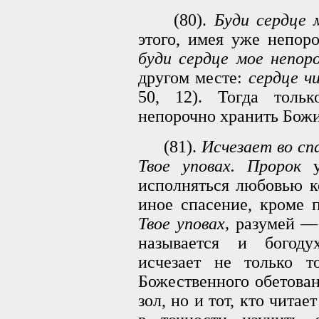
(80).
Буди сердце 
этого, имея уже непоро
буди сердце мое непоро
другом месте:
сердце ч
50, 12). Тогда толь
непорочно хранить Божи
(81).
Исчезает во спа
Твое уповах. Пророк
у
исполняться любовью к
иное спасение, кроме
Твое уповах,
разумей — 
называется и богоду
исчезает не только т
Божественного обетова
зол, но и тот, кто чита