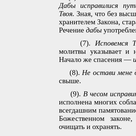
Дабы исправилися nym
Твоя.
Зная, что без выс
хранителем Закона, стар
Речение
дабы
употребле
(7).
Исповемся Т
молитвы указывает и н
Начало же спасения —
(8).
Не остави мене д
свыше.
(9).
В чесом исправ
исполнена многих собла
всегдашним памятовани
Божественном законе,
очищать и охранять.