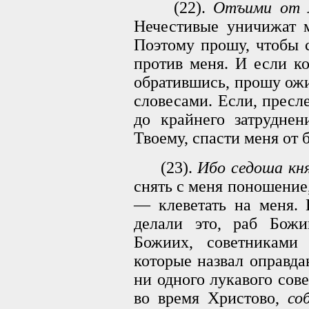
(22).
Отъими от м
Нечестивые уничижат м
Поэтому прошу, чтобы 
против меня. И если ко
обратившись, прошу ож
словесами. Если, пресл
до крайнего затруднен
Твоему, спасти меня от 
(23).
Ибо седоша кня
снять с меня поношение,
— клеветать на меня. 
делали это, раб Божи
Божиих, советниками
которые назвал оправда
ни одного лукавого сове
во время Христово,
со