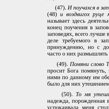
(47).
И поучахся в зап
(48)
и воздвигох руце 
называет здесь деятель
конец поучения в запов
заповедях, всего лучше 
деле требуемого в за
принуждению, но с до
часто о них размышлять 
(49).
Помяни слово Т
просит Бога помянуть, 
ними по данному им обе
было для них утешением
(50).
То мя утеши
надежда, порожденная 
успокаивала меня стол