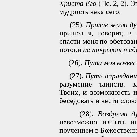
Христа Его
(Пс. 2, 2). 
мудрость века сего.
(25).
Прилпе земли д
пришел я, говорит, в 
спасти меня по обетован
потоки
не покрыют теб
(26).
Пути моя возвест
(27).
Путь оправдани
разумение таинств, 
Твоих, и возможность и
беседовать и вести слов
(28).
Воздрема д
невозможно изгнать и
поучением в Божественн