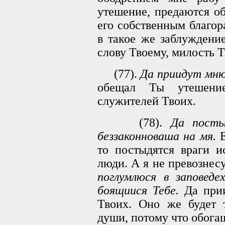
утешение, предаются о
его собственным благор
в такое же заблуждение
слову Твоему, милость Т
(77).
Да приидут мню
обещал Ты утешение
служителей Твоих.
(78).
Да посты
беззаконноваша на мя.
Е
то постыдятся враги и
люди. А я не превознес
поглумлюся в заповедех
боящиися Тебе.
Да прии
Твоих. Оно же будет т
души, потому что обога