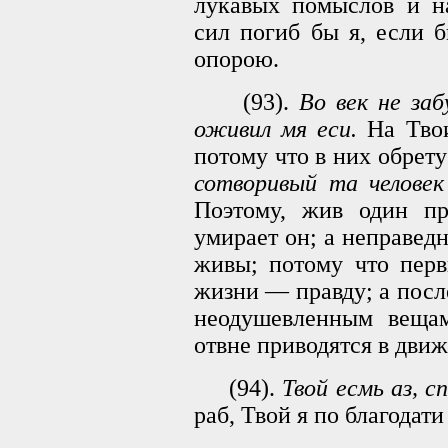
лукавых помыслов и н
сил погиб бы я, если 
опорою.
(93).
Во век не заб
оживил мя еси.
На Твои,
потому что в них обрету
сотворивый та челове
Поэтому, жив один пр
умирает он; а неправед
живы; потому что перв
жизни — правду; а посл
неодушевленным вещам
отвне приводятся в движ
(94).
Твой есмь аз, с
раб, Твой я по благодати