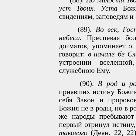
(88).
По милости Тво
уст Твоих. Уста
Божи
свидениям, заповедям и
(89).
Во век, Гос
небеси.
Преспевая бол
догматов, упоминает о
говорит:
в начале бе Сл
устроении вселенно
служебною Ему.
(90).
В род и ро
приявших истину Божию
себя Закон и пророков
Божия не в роды, но в р
же народы пребывают 
первый отринул истину,
такового
(Деян. 22, 22)