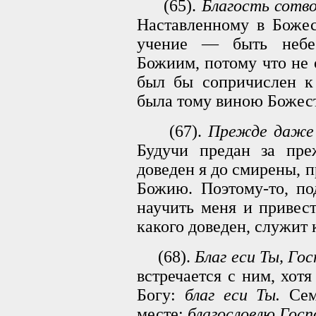
(65).
Благость сотво
Наставленному в Божес
учение — быть небес
Божиим, потому что не 
был бы сопричислен к
была тому виною Божест
(67).
Прежде даже 
Будучи предан за пре
доведен я до смирены, п
Божию. Поэтому-то, по
научить меня и привест
какого доведен, служит 
(68).
Благ еси Ты, Гос
встречается с ним, хотя
Богу:
благ еси Ты.
Сему
месте:
благословлю Госп