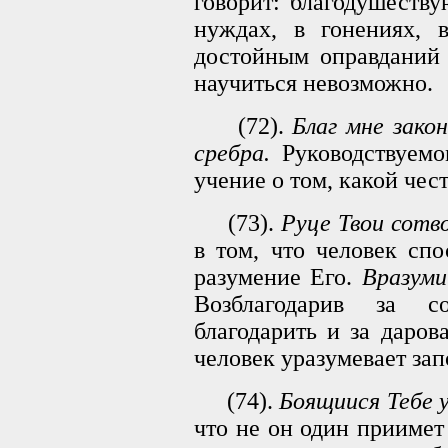
говорит: благодушеству
нуждах, в гонениях, в
достойным оправданий 
научиться невозможно.
(72).
Благ мне зако
сребра.
Руководствуемо
учение о том, какой чес
(73).
Руце Твои сотв
в том, что человек сп
разумение Его.
Вразуми
Возблагодарив за со
благодарить и за даро
человек уразумевает зап
(74).
Боящиися Тебе у
что не он один приимет 