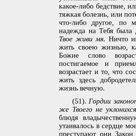
какое-либо бедствие, ил
тяжкая болезнь, или пот
что-либо другое, по 
надежда на Тебя была
Твое живи мя.
Ничто ин
жить своею жизнью, к
Божие слово возрас
постигаемое и прие
возрастает и то, что со
жить здесь добродетел
жизнь вечную.
(51).
Гордии законо
же Твоего не уклонихся
блюдя владычественн
утаивалось в сердце мое
преступают они Зако