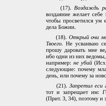
(17).
Воздаждь ра
воздаяние желает себе 
чтобы просветился ум 
дела Божии.
(18).
Открый очи мо
Твоего.
Не усваиваю се
прошу даровать мне ве
ибо одни из них ведомы
например:
не yбий
(Исх.
следующие: почему мла
день, или почему за но
(21).
Запретил еси 
тот и запрещает им:
Г
(Прит. 3, 34), поэтому 