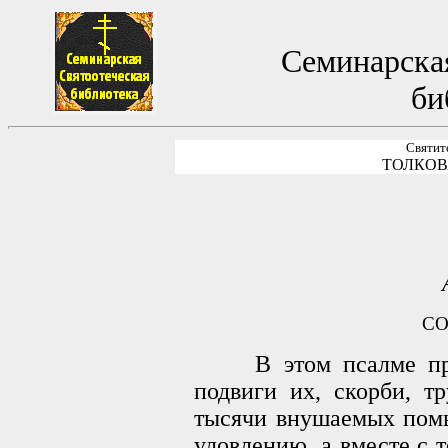
Семинарская
би
Святит
ТОЛКОВ
СО
В этом псалме прор
подвиги их, скорби, т
тысячи внушаемых помы
уловлению, а вместе с 