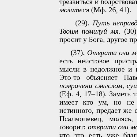
трезвиться и бодрствова
молитеся
(Мф. 26, 41).
(29).
Путь неправд
Твоим помилуй мя.
(30
просит у Бога, другое п
(37).
Отврати очи м
есть неистовое пристр
мысли в недолжное и н
Это-то объясняет Па
помрачени смыслом, с
(Еф. 4, 17–18). Заметь 
имеет кто ум, но не
истинного, предает же 
Псалмопевец, молясь,
говорит:
отврати очи м
что это есть уже благ