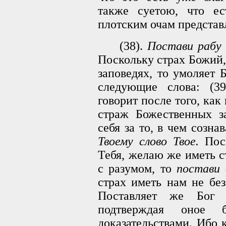
также суетою, что ес
плотским очам представ
(38).
Постави рабу 
Поскольку страх Божий,
заповедях, то умоляет 
следующие слова: (
говорит после того, как
страж Божественных за
себя за то, в чем созн
Твоему слово Твое.
Поск
Тебя, желаю же иметь с
с разумом, то
постави 
страх иметь нам не без
Поставляет же Бог 
подтверждая оное б
доказательствами. Ибо