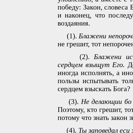
победу: Закон, словеса
и наконец, что последу
воздаяния.
(1).
Блажени непорочн
не грешит, тот непороче
(2).
Блажени ис
сердцем взыщут Его.
До
иногда исполнять, а ино
пользы испытывать тол
сердцем взыскать Бога?
(3).
Не делающии бо 
Поэтому, кто грешит, то
потому что знать закон з
(4).
Ты заповедал еси 