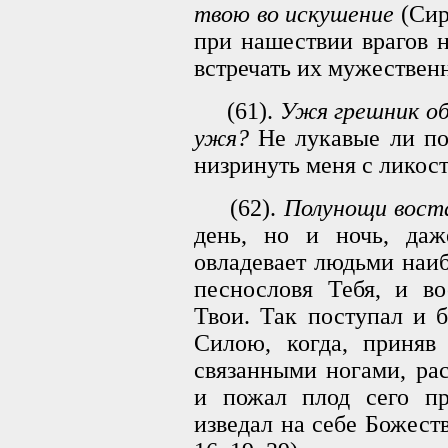
твою во искушение
(Сир.
при нашествии врагов 
встречать их мужествен
(61).
Ужя грешник об
ужя?
Не лукавые ли по
низринуть меня с ликос
(62).
Полунощи воста
день, но и ночь, даж
овладевает людьми наиб
песнословя Тебя, и во
Твои. Так поступал и 
Силою, когда, приняв
связанными ногами, ра
и пожал плод сего пр
изведал на себе Божест