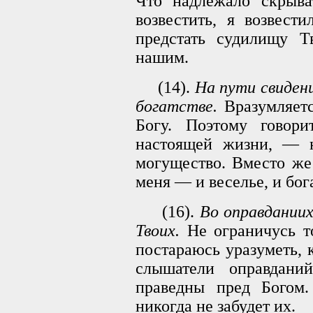
Что надлежало скрыва
возвестить, я возвест
предстать судилищу Т
нашим.
(14).
На пути свидени
богатстве.
Вразумляетс
Богу. Поэтому говор
настоящей жизни, — н
могущество. Вместо же 
меня — и веселье, и бог
(16).
Во оправданиих
Твоих.
Не ограничусь т
постараюсь уразуметь, 
слышатели оправдан
праведны пред Богом.
никогда не забудет их.