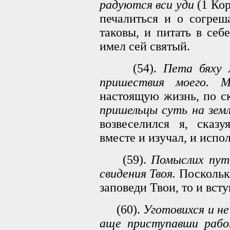
радуются вси уди
(1 Кор
печалиться и о согреш
таковы, и питать в себ
имел сей святый.
(54).
Пета бяху 
пришествия моего. М
настоящую жизнь, по с
пришельцы суть на зем
возвеселился я, сказу
вместе и изучал, и испо
(59).
Помыслих пути
свидения Твоя.
Поскольку
заповеди Твои, то и вст
(60).
Уготовихся и не
аще приступавши рабо