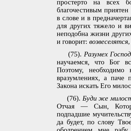
простерто на всех б
благочестивым приятен
в слове и в предначерт
для других тяжело и ви
неподобна жизни других
и говорит:
возвеселятся,
(75).
Разумех Господ
научаемся, что Бог в
Поэтому, необходимо 
вразумлениях, а паче 
Закона искать Его милос
(76).
Буди же милост
Отчая — Сын, Котор
подпадшие мучительств
да будет, по слову Тв
ободрением мне рабу