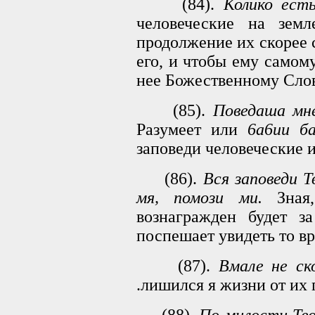
(84).
Колико ест
человеческие на земл
продолжение их скорее 
его, и чтобы ему само
нее Божественному Слов
(85).
Поведаша мне
Разумеет или
6a6иu б
заповеди человеческие и
(86).
Вся заповеди Т
мя, помози ми.
Зная,
вознагражден будет з
поспешает увидеть то вр
(87).
Вмале не ск
.лишился я жизни от их 