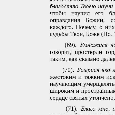
благостию Твоею научи 
чтобы научил его бл
оправдания Божии
,
со
каждого. Почему, о них
судьбы Твои, Боже (Пс. 1
(69).
Умножися на
говорит, простерли го
таким, как сказано далее
(70).
Усырися яко м
жестоким и тяжким ис
научающим умерщвлять 
широким и пространным
сердце святых утончено,
(71).
Благо мне, 