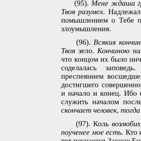
(95).
Мене ждаша гр
Твоя разумех.
Надлежало
помышлением о Тебе пр
злоумышления.
(96).
Всякия кончин
Твоя
зело.
Кончиною
наз
что концом их было нич
соделалась заповед
преспеянием восшедшег
достигшего совершенно
и начало и конец. Ибо
служить началом посл
скончает человек, тогд
(97). Коль
возлюбих
поученее мое есть.
Кто и
тот поучается Закону Б