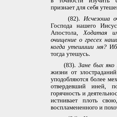
в точности изучить 
признает для себя утеш
(82).
Исчезоша о
Господа нашего Иису
Апостола,
Ходатая и
очищение о гресех наш
когда утешиши мя?
Ибо
тогда утешусь.
(83).
Зане бых яко 
жизни от злостраданий
уподобляются более мех
отвердевший иней, п
горячность и деятельно
истнивает плоть свою
воспламененного и похот