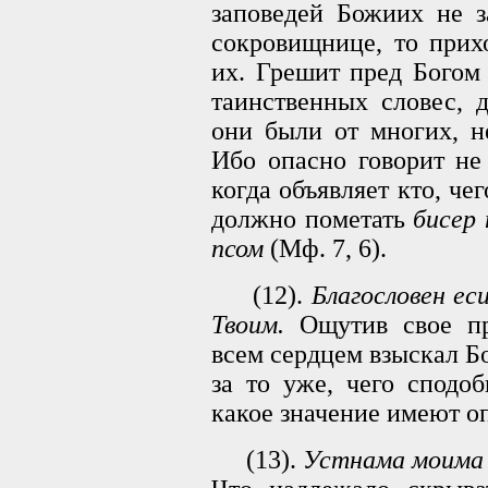
заповедей Божиих не з
сокровищнице, то прих
их. Грешит пред Богом 
таинственных словес, 
они были от многих, н
Ибо опасно говорит не
когда объявляет кто, че
должно пометать
бисер 
псом
(Мф. 7, 6).
(12).
Благословен ес
Твоим.
Ощутив свое пре
всем сердцем взыскал Бо
за то уже, чего сподоб
какое значение имеют о
(13).
Устнама моима в