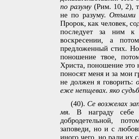
по разуму
(Рим. 10, 2),
не по разуму.
Отъими 
Пророк, как человек, со
последует за ним к
воскресении, а пот
предложенный стих. Но
поношение твое, потом
Христа, поношение это н
поносят меня и за мои г
не должен я говорить:
еже непщевах. яко судьб
(40).
Се возжелах зап
мя.
В награду себе 
добродетельной, пот
заповеди, но и с любо
иного чего, но ради их 