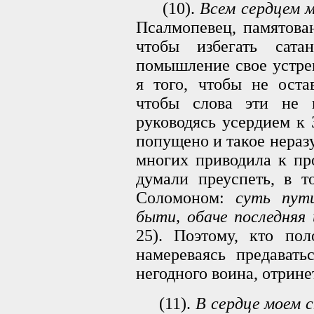
(10).
Всем сердцем м
Псалмопевец, памятован
чтобы избегать сат
помышление свое устре
я того, чтобы не оста
чтобы слова эти не п
руководясь усердием к 
попущено и такое нераз
многих приводила к пр
думали преуспеть, в т
Соломоном:
суть nym
быти, обаче последняя 
25). Поэтому, кто пол
намереваясь предавать
негодного воина, отрине
(11).
В сердце моем с