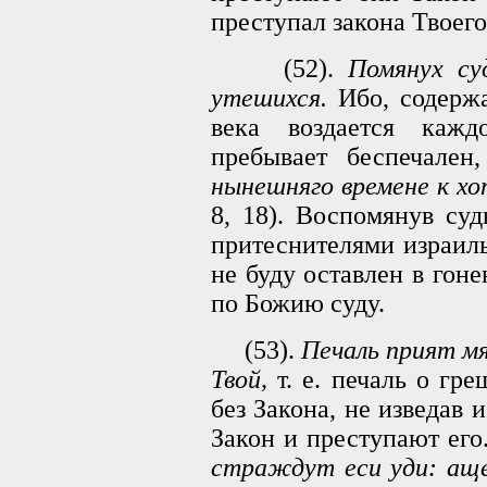
преступал закона Твоего
(52).
Помянух су
утешихся.
Ибо, содержа
века воздается кажд
пребывает беспечален
нынешняго времене к хо
8, 18). Воспомянув су
притеснителями израильт
не буду оставлен в гоне
по Божию суду.
(53).
Печаль прият м
Твой,
т. е. печаль о гр
без Закона, не изведав 
Закон и преступают его
страждут еси уди: аще