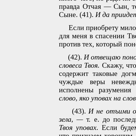
правда Отчая — Сын, т
Сыне. (41).
И да приидет
Если приобрету милост
для меня в спасении Т
против тех, который пон
(42).
И отвещаю поно
словеса Твоя.
Скажу, что
содержит таковые догм
чуждые веры невежд
исполнены разумения
слово, яко уповах на слов
(43).
И не отъими о
зела, —
т. е. до после
Твоя уповах.
Если будем
что признаем хорошим,