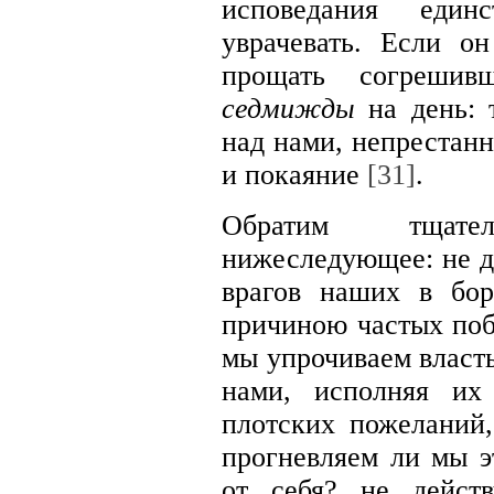
исповедания един
уврачевать. Если о
прощать согрешив
седмижды
на день:
над нами, непрестан
и покаяние
[31]
.
Обратим тщат
нижеследующее: не д
врагов наших в бо
причиною частых по
мы упрочиваем власть
нами, исполняя их
плотских пожеланий,
прогневляем ли мы э
от себя? не дейст