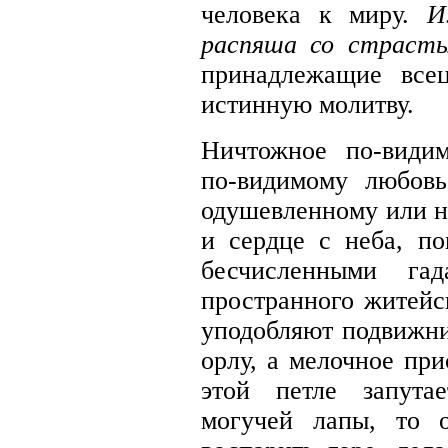
человека к миру.
И
распяша со страст
принадлежащие все
истинную молитву.
Ничтожное по-видим
по-видимому любовь
одушевленному или н
и сердце с неба, п
бесчисленными га
пространного житей
уподобляют подвижни
орлу, а мелочное при
этой петле запута
могучей лапы, то 