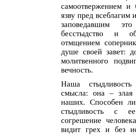
самоотвержением и 
язву пред всеблагим
заповедавшим эт
бесстыдство и об
отмщением соперн
душе своей завет: д
молитвенного подви
вечность.
Наша стыдливость
смысла: она – злая
наших. Способен ли
стыдливость с е
согрешение человек
видит грех и без и