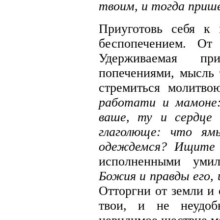
твоим, и тогда приш
Приуготовь себя к 
беспопечением. От
Удерживаемая прис
попечениями, мысль 
стремиться молитво
работати и мамоне
ваше, ту и сердце
глаголюще: что ям
одеждемся? Ищит
исполненными уми
Божия и правды его,
Отторгни от земли и 
твои, и не неудоб