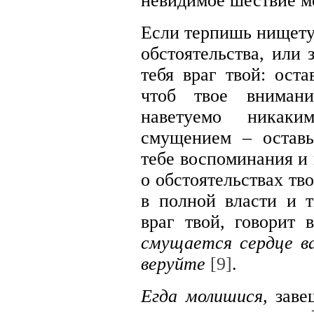
невидимое шествие м
Если терпишь нищету,
обстоятельства, или 
тебя враг твой: оста
чтоб твое вниман
наветуемо никаки
смущением – остав
тебе воспоминания и
о обстоятельствах тво
в полной власти и т
враг твой, говорит
смущается сердце ва
веруйте
[9]
.
Егда молишися,
заве