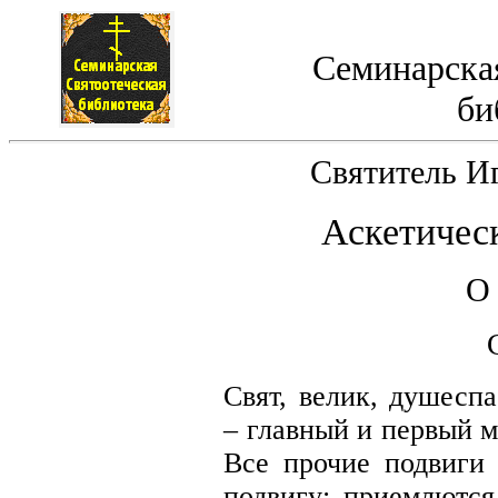
Семинарская
би
Святитель И
Аскетичес
О 
Свят, велик, душесп
– главный и первый 
Все прочие подвиги
подвигу; приемлются