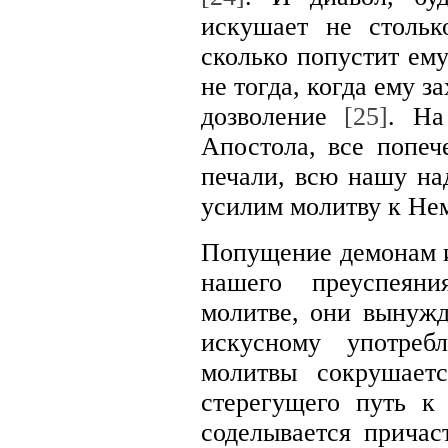
искушает не стольк
сколько попустит ем
не тогда, когда ему за
дозволение
[25]
. На
Апостола, все попеч
печали, всю нашу над
усилим молитву к Нем
Попущение демонам и
нашего преуспеяни
молитве, они вынужд
искусному употреб
молитвы сокрушает
стерегущего путь к
соделывается прича