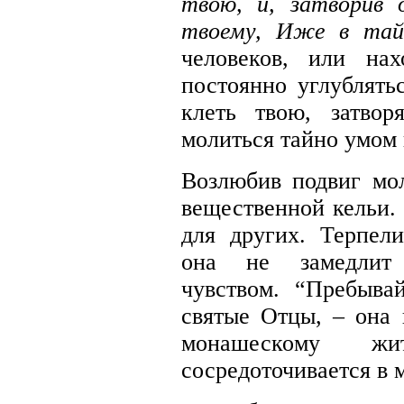
твою, и, затворив 
твоему, Иже в та
человеков, или нах
постоянно углублят
клеть твою, затвор
молиться тайно умом 
Возлюбив подвиг мо
вещественной кельи. 
для других. Терпели
она не замедлит 
чувством. “Пребыва
святые Отцы, – она 
монашескому жи
сосредоточивается в 