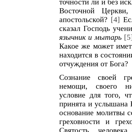
точности ли и без и
Восточной Церкви,
апостольской?
[4]
Ес
сказал Господь учен
язычник и мытарь
[5
Какое же может иметь
находится в состояни
отчуждения от Бога?
Сознание своей гр
немощи, своего ни
условие для того, ч
принята и услышана Б
основание молитвы с
греховности и грехо
Святость человек