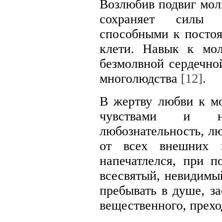
Возлюбив подвиг мол
сохраняет силы 
способными к постоя
клети. Навык к мо
безмолвной сердечно
многолюдства
[12]
.
В жертву любви к м
чувствами и на
любознательность, л
от всех внешних в
напечатлелся, при п
всесвятый, невидимы
пребывать в душе, за
вещественного, прехо