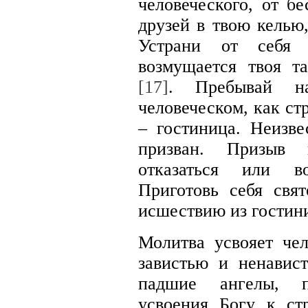
человеческого, от б
друзей в твою келью
Устрани от себя 
возмущается твоя т
[17]
. Пребывай н
человеческом, как ст
– гостиница. Неизве
призван. Призыв 
отказаться или во
Приготовь себя свя
исшествию из гостин
Молитва усвояет че
завистью и ненавис
падшие ангелы, 
усвоения Богу к ст