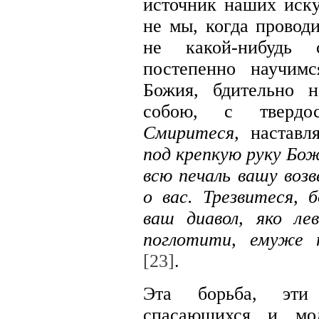
источник наших иск
не мы, когда провод
не какой-нибудь с
постепенно научимс
Божия, бдительно 
собою, с твердос
Смиритеся,
наставл
под крепкую руку Бож
всю печаль вашу возв
о вас. Трезвитеся, 
ваш диавол, яко ле
поглотити, емуже 
[23]
.
Эта борьба, эти
спасающихся и мо