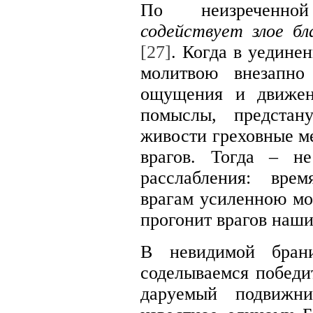
По неизреченно
содействует злое бл
[27]
. Когда в уедин
молитвою внезапно
ощущения и движен
помыслы, предстан
живости греховные ме
врагов. Тогда – н
расслабления: вре
врагам усиленною мол
прогонит врагов наш
В невидимой бран
соделываемся победи
даруемый подвижн