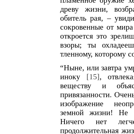
пламенное оружие хе
древу жизни, возб
обитель рая, – увид
сокровенные от мира
откроется это зрели
взоры; ты охладее
тленному, которому с
“Ныне, или завтра ум
иноку
[15]
, отвлек
веществу и объяс
привязанности. Очень
изображение неоп
земной жизни! Не с
Ничего нет легч
продолжительная жизн