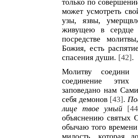
только по совершении
может усмотреть сво
узы, язвы, умерщ
живущею в сердце 
посредстве молитвы
Божия, есть распяти
спасения души.
[42]
.
Молитву соедини 
соединение этих
заповедано нам Сами
себя демонов
[43]
.
По
лице твое умый
[44
объяснению святых 
обычаю того времени 
милость, которая 