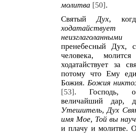
молитва
[50]
.
Святый
Дух
, ког
ходатайствуе
неизглаголанным
пренебесный Дух, 
человека, молит
ходатайствует за 
потому что Ему еди
Божия.
Божия никто
[53]
. Господь, о
величайший дар, д
Утешитель, Дух Свя
имя Мое, Той вы нау
и плачу и молитве. О