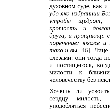
духовном суде, как и
убо яко избраннии Бо
утробы щедрот, бл
кротость и долгот
друга, и прощающе с
поречение: якоже и
тако и вы
[46]
. Лице
слезами: они тогда п
и постящегося, когд
милости к ближни
человечеству без иск
Хочешь ли усвоить
сердцу милость, 
уподобляться небе