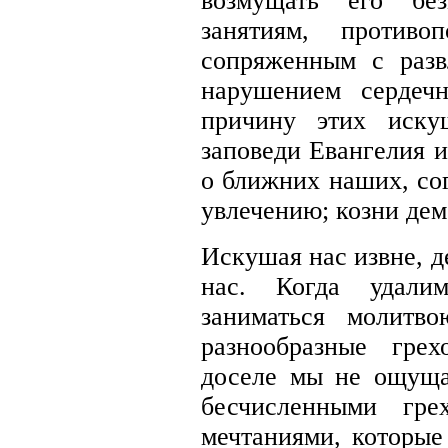
возмущать его бе
занятиям, противо
сопряженным с разв
нарушением сердеч
причину этих иску
заповеди Евангелия 
о ближних наших, со
увлечению; козни дем
Искушая нас извне, д
нас. Когда удали
заниматься молитв
разнообразные гре
доселе мы не ощуща
бесчисленными гр
мечтаниями, которые