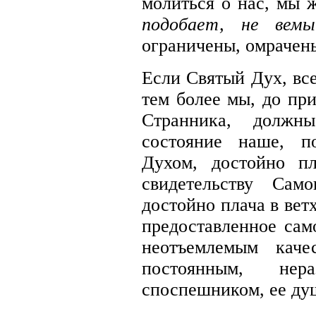
молиться о нас, мы
подобает, не ве
ограничены, омрачен
Если Святый Дух, все
тем более мы, до при
Странника, должн
состояние наше, п
Духом, достойно п
свидетельству Сам
достойно плача в вет
предоставленное сам
неотъемлемым каче
постоянным, не
споспешником, ее ду