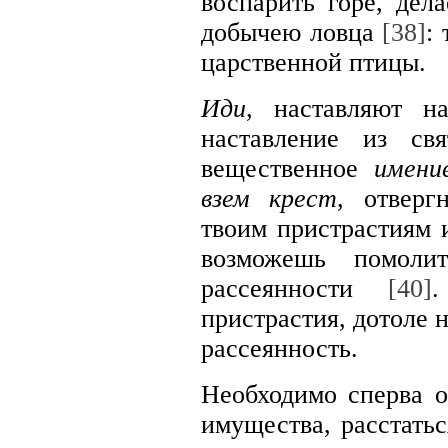
воспарить горе, дел
добычею ловца
[38]
:
царственной птицы.
Иди
, наставляют н
наставление из св
вещественное
имени
взем крест
, отверг
твоим пристрастиям 
возможешь помоли
рассеянности
[40]
пристрастия, дотоле 
рассеянность.
Необходимо сперва о
имущества, расстатьс