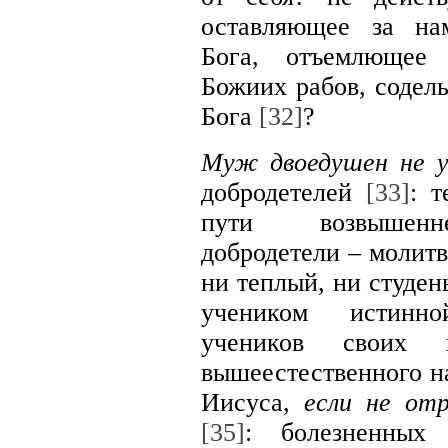
оставляющее за на
Бога, отъемлющее 
Божиих рабов, содел
Бога
[32]
?
Муж двоедушен не у
добродетелей
[33]
: 
пути возвышенн
добродетели – молитв
ни теплый, ни студе
учеником истинн
учеников своих
вышеестественного на
Иисуса,
если не отр
[35]
: болезненных