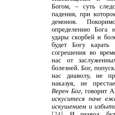
Богом, – суть след
падения, при которо
демонов. Покори
определению Бога 
удары скорбей и бол
будет Богу карать
согрешения во врем
нас от заслуженны
болезней. Бог, попус
нас диаволу, не п
наказуя, не престае
Верен Бог
, говорит 
искуситеся паче е
искушением и избыти
[24]
. И диавол, бу