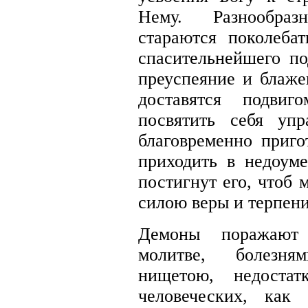
Нему. Разнообра
стараются поколебат
спасительнейшего по
преуспеяние и блаже
доставятся подви
посвятить себя уп
благовременно приго
приходить в недоум
постигнут его, чтоб 
силою веры и терпен
Демоны поражают
молитве, болезня
нищетою, недоста
человеческих, как