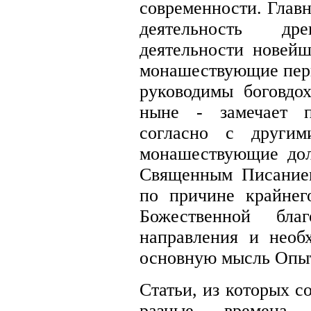
современности. Главн
деятельность д
деятельности новейш
монашествующие перв
руководимы боговдо
ныне - замечает 
согласно с други
монашествующие дол
Священным Писание
по причине крайнег
Божественной благ
направления и необ
основную мысль Опыт
Статьи, из которых с
разные времена