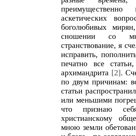
преимущественно
аскетических вопр
боголюбивых мирян
сношении со мн
странствование, я сч
исправить, пополнить
печатно все стать
архимандрита
[2]
. Сч
по двум причинам: в
статьи распространи
или меньшими погреш
что признаю себя
христианскому общ
мною земли обетован