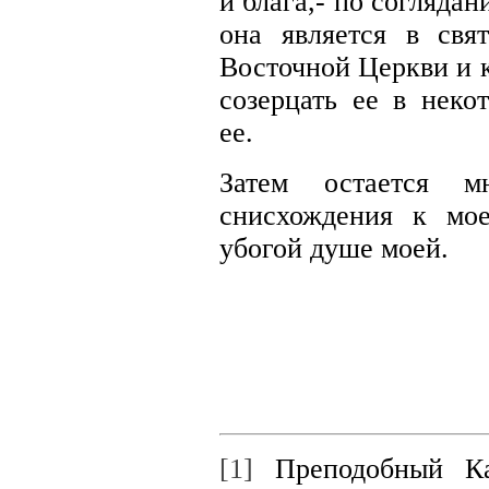
и блага,- по согляда
она является в свя
Восточной Церкви и 
созерцать ее в неко
ее.
Затем остается м
снисхождения к мо
убогой душе моей.
[1]
Преподобный Ка