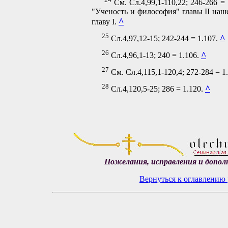
См. Сл.4,99,1-110,22; 246-266 =
"Ученость и философия" главы II наш
^
главу I.
25
^
Сл.4,97,12-15; 242-244 = 1.107.
26
^
Сл.4,96,1-13; 240 = 1.106.
27
См. Сл.4,115,1-120,4; 272-284 = 1
28
^
Сл.4,120,5-25; 286 = 1.120.
Пожелания, исправления и допол
Вернуться к оглавлению 