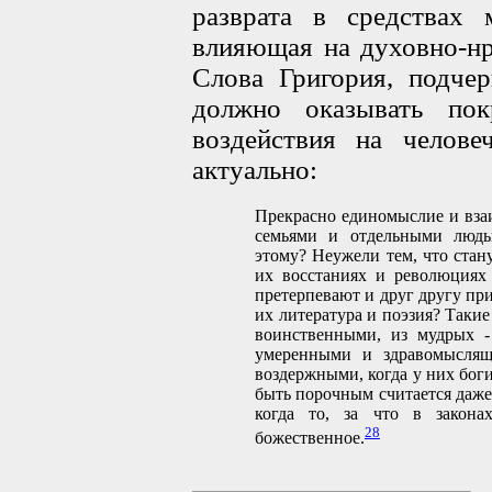
разврата в средствах 
влияющая на духовно-нр
Слова Григория, подчер
должно оказывать пок
воздействия на челове
актуально:
Прекрасно единомыслие и взаи
семьями и отдельными людь
этому? Неужели тем, что стан
их восстаниях и революциях
претерпевают и друг другу пр
их литература и поэзия? Таки
воинственными, из мудрых -
умеренными и здравомыслящ
воздержными, когда у них боги
быть порочным считается даже з
когда то, за что в законах
28
божественное.