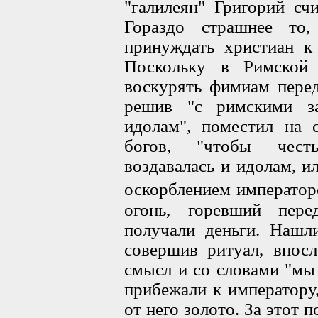
"галилеян" Григорий счи
Гораздо страшнее то
принуждать христиан к
Поскольку в Римской
воскурять фимиам перед
решив "с римскими за
идолам", поместил на 
богов, "чтобы честь
воздавалась и идолам, и
оскорблением император
огонь, горевший пере
получали деньги. Нашли
совершив ритуал, впосл
смысл и со словами "мы 
прибежали к императору
от него золото. За этот п