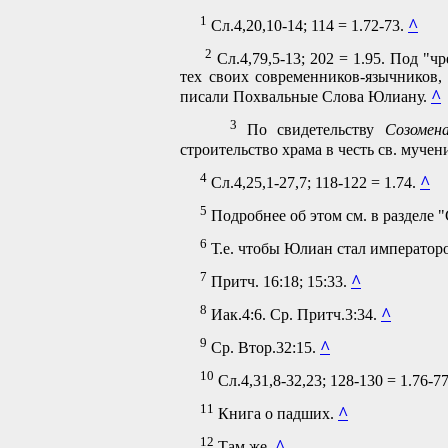
1
^
Сл.4,20,10-14; 114 = 1.72-73.
2
Сл.4,79,5-13; 202 = 1.95. Под 
тех своих современников-язычников,
^
писали Похвальные Слова Юлиану.
3
По свидетельству
Созомен
строительство храма в честь св. муче
4
^
Сл.4,25,1-27,7; 118-122 = 1.74.
5
Подробнее об этом см. в разделе 
6
Т.е. чтобы Юлиан стал император
7
^
Притч. 16:18; 15:33.
8
^
Иак.4:6. Ср. Притч.3:34.
9
^
Ср. Втор.32:15.
10
Сл.4,31,8-32,23; 128-130 = 1.76-7
11
^
Книга о падших.
12
^
Там же.