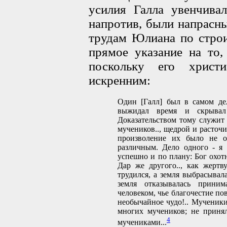
усилия Галла увенчива
напротив, были напрасны
трудам Юлиана по строи
прямое указание на то,
поскольку его христ
искренним:
Один [Галл] был в самом дел
выжидал время и скрывал
Доказательством тому служит 
мучеников.., щедрой и расточ
произволение их было не о
различным. Дело одного - я
успешно и по плану: Бог охотн
Дар же другого.., как жертв
трудился, а земля выбрасывал
земля отказывалась приним
человеком, чье благочестие по
необычайное чудо!.. Мученики
многих мучеников; не принял
4
мучениками...