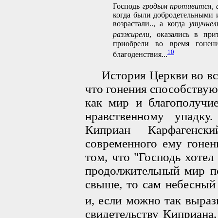
Господь
гродым противится, 
когда были добродетельными 
возрастали.., а когда
утучнел
разжирели
, оказались в при
приобрели во время гонен
10
благоденствия...
История Церкви во все 
что гонения способствую
как мир и благополучи
нравственному упадку
Киприан Карфагенск
современного ему гонен
том, что "Господь хотел
продолжительный мир по
свыше, то сам небесны
и, если можно так выраз
свидетельству Киприана