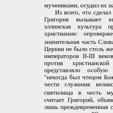
мучениками, осудил их на
Из всего, что сделал 
Григория вызывает е
эллинская культура 
христианам: опроверж
значительная часть Слова
Церкви не было столь ж
императоров II-III век
против христианско
представляло особую 
"некогда был чтецом Бо
чести служения вели
святилища в честь му
считает Григорий, объя
лишь преждевременная 