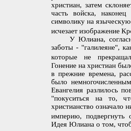
христиан, затем склоня
часть войска, наконец
символику на языческую,
исчезает изображение Кр
У Юлиана, согласно 
заботы - "галилеяне", к
которые не прекращал
Гонение на христиан бы
в прежние времена, рас
было немногочисленным,
Евангелия разлилось по
"покуситься на то, ч
христианство означало н
империю, подвергнуть о
Идея Юлиана о том, что