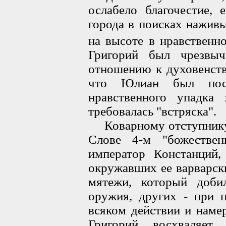
ослабело благочестие, 
города в поисках наживы
на высоте в нравственн
Григорий был чрезвыч
отношению к духовенств
что Юлиан был посл
нравственного упадка 
требовалась "встряска".
Коварному отступнику 
Слове 4-м "божестве
император Констанций
окружавших ее варварск
мятежи, который доб
оружия, других - при 
всяком действии и наме
Григорий восхваляет 