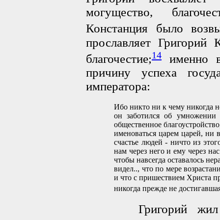
могущество, благоче
Констанция было возвы
прославляет Григорий К
14
благочестие;
именно в
причину успеха госуда
императора:
Ибо никто ни к чему никогда 
он заботился об умножении 
общественное благоустройство
именоваться царем царей, ни в
счастье людей - ничто из этог
нам через него и ему через на
чтобы навсегда оставалось нер
видел.., что по мере возрастан
и что с пришествием Христа при
никогда прежде не достигавша
Григорий жил в эп