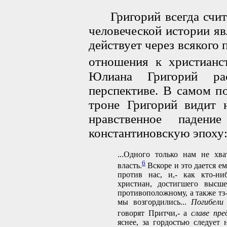
Григорий всегда счита
человеческой истории я
действует через всякого 
отношения к христианст
Юлиана Григорий ра
перспективе. В самом п
троне Григорий видит 
нравственное паден
константиновскую эпоху
...Одного только нам не хв
6
власть.
Вскоре и это дается ем
против нас, и,- как кто-ниб
христиан, достигшего высш
противоположному, а также тз-
мы возгордились...
Погибели
говорят Притчи,- а
славе пр
яснее, за гордостью следует 