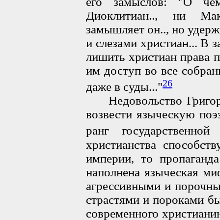
его замыслов: "О че
Диоклитиан.., ни Ма
замышляет он.., но уде
и слезами христиан... В 
лишить христиан права 
им доступ во все собран
26
даже в суды..."
Недовольство Григори
возвести языческую по
ранг государственной 
христианства способств
империи, то пропаганда
наполнена языческая ми
агрессивными и порочны
страстями и пороками бы
современного христианин