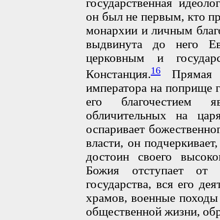
государственная идеоло
он был не первым, кто п
монархии и личным благ
выдвинута до него Ев
церковным и государ
16
Констанция.
Прямая з
императора на поприще г
его благочестием я
обличительных на цар
оспаривает божественно
власти, он подчеркивает
достоин своего высоко
Божия отступает от 
государства, вся его дея
храмов, военные походы
общественной жизни, обр