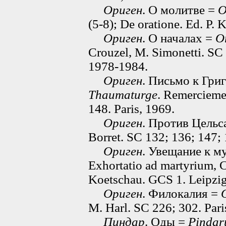
Ориген
. О молитве =
O
(5-8); De oratione. Ed. P.
Ориген
. О началах =
O
Crouzel, M. Simonetti. SC 
1978-1984.
Ориген
. Письмо к Гр
Thaumaturge
. Remercieme
148. Paris, 1969.
Ориген
. Против Цельс
Borret. SC 132; 136; 147; 
Ориген
. Увещание к м
Exhortatio ad martyrium, C
Koetschau. GCS 1. Leipzig
Ориген
. Филокалия =
M. Harl. SC 226; 302. Par
Пиндар
. Оды =
Pindar