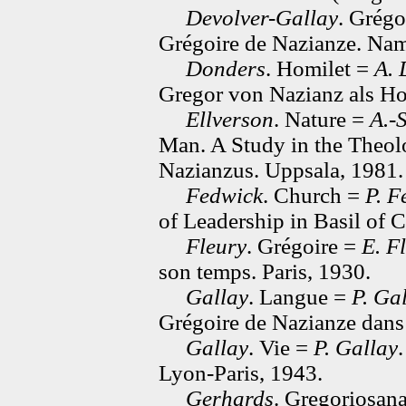
Devolver-Gallay
. Grégo
Grégoire de Nazianze. Nam
Donders
. Homilet =
A. 
Gregor von Nazianz als Ho
Ellverson
. Nature =
A.-
Man. A Study in the Theol
Nazianzus. Uppsala, 1981.
Fedwick
. Church =
P. F
of Leadership in Basil of 
Fleury
. Grégoire =
E. F
son temps. Paris, 1930.
Gallay
. Langue =
P. Ga
Grégoire de Nazianze dans 
Gallay
. Vie =
P. Gallay
Lyon-Paris, 1943.
Gerhards
. Gregoriosan