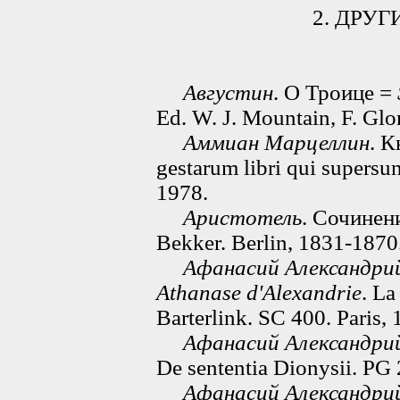
2. ДРУ
Августин
. О Троице =
Ed. W. J. Mountain, F. Gl
Аммиан Марцеллин
. К
gestarum libri qui supersunt
1978.
Аристотель
. Сочинен
Bekker. Berlin, 1831-1870
Афанасий Александри
Athanase d'Alexandrie
. La
Barterlink. SC 400. Paris, 
Афанасий Александри
De sententia Dionysii. PG 
Афанасий Александри