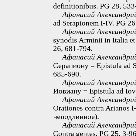
definitionibus. PG 28, 53
Афанасий Александри
ad Serapionem I-IV. PG 26
Афанасий Александри
synodis Arminii in Italia et
26, 681-794.
Афанасий Александри
Серапиону = Epistula ad S
685-690.
Афанасий Александри
Иовиану = Epistula ad Iov
Афанасий Александри
Orationes contra Arianos I
неподлинное).
Афанасий Александри
Contra gentes. PG 25, 3-96