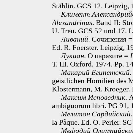
Stählin. GCS 12. Leipzig, 
Климент Александрий
Alexandrinus
. Band II: Str
U. Treu. GCS 52 und 17. L
Ливаний
. Сочинения 
Ed. R. Foerster. Leipzig, 
Лукиан
. О паразите =
T. III. Oxford, 1974. Pp. 1
Макарий Египетский
geistlichen Homilien des M
Klostermann, M. Kroeger. 
Максим Исповедник
. 
ambiguorum libri. PG 91,
Мелитон Сардийский
la Pâque. Ed. O. Perler. SC
Мефодий Олимпийски