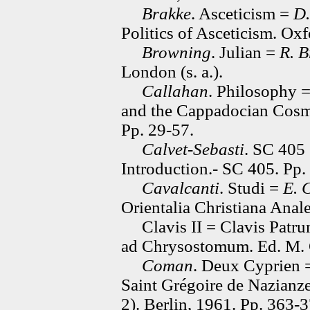
Brakke
. Asceticism =
D.
Politics of Asceticism. Oxf
Browning
. Julian =
R. 
London (s. a.).
Callahan
. Philosophy 
and the Cappadocian Cosm
Pp. 29-57.
Calvet-Sebasti
. SC 405
Introduction.- SC 405. Pp.
Cavalcanti
. Studi =
E. 
Orientalia Christiana Anal
Clavis II = Clavis Patrum
ad Chrysostomum. Ed. M. 
Coman
. Deux Cyprien
Saint Grégoire de Nazianze.
2). Berlin, 1961. Pp. 363-3