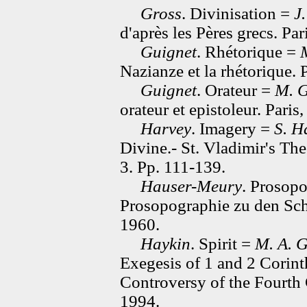
Gross
. Divinisation =
J
d'après les Pères grecs. Par
Guignet
. Rhétorique =
Nazianze et la rhétorique. 
Guignet
. Orateur =
M. G
orateur et epistoleur. Paris
Harvey
. Imagery =
S. H
Divine.- St. Vladimir's The
3. Pp. 111-139.
Hauser-Meury
. Prosop
Prosopographie zu den Sch
1960.
Haykin
. Spirit =
M. A. 
Exegesis of 1 and 2 Corin
Controversy of the Fourth 
1994.