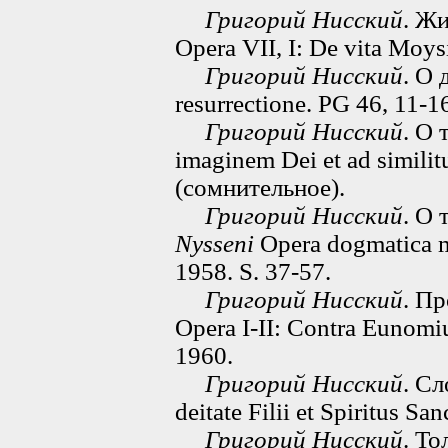
Григорий Нисский
. Ж
Opera VII, I: De vita Moys
Григорий Нисский
. О 
resurrectione. PG 46, 11-1
Григорий Нисский
. О 
imaginem Dei et ad simili
(сомнительное).
Григорий Нисский
. О 
Nysseni
Opera dogmatica mi
1958. S. 37-57.
Григорий Нисский
. П
Opera I-II: Contra Eunomiu
1960.
Григорий Нисский
. С
deitate Filii et Spiritus Sa
Григорий Нисский
. Т