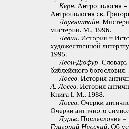
Керн
. Антропология 
Антропология св. Григор
Лауенштайн
. Мистер
мистерии. М., 1996.
Левин
. История = Ист
художественной литератур
1995.
Леон-Дюфур
. Словарь
библейского богословия. 
Лосев
. История античн
А. Лосев
. История античн
Книга I. М., 1988.
Лосев
. Очерки античн
Очерки античного символ
Лурье
. Послесловие =
Григорий Нисский
. Об у