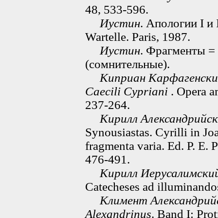
48, 533-596.
Иустин
. Апологии I и 
Wartelle. Paris, 1987.
Иустин
. Фрагменты = 
(сомнительные).
Киприан Карфагенск
Caecili Cypriani
. Opera a
237-264.
Кирилл Александрийс
Synousiastas. Cyrilli in J
fragmenta varia. Ed. P. E. 
476-491.
Кирилл Иерусалимски
Catecheses ad illuminando
Климент Александрий
Alexandrinus
. Band I: Pro