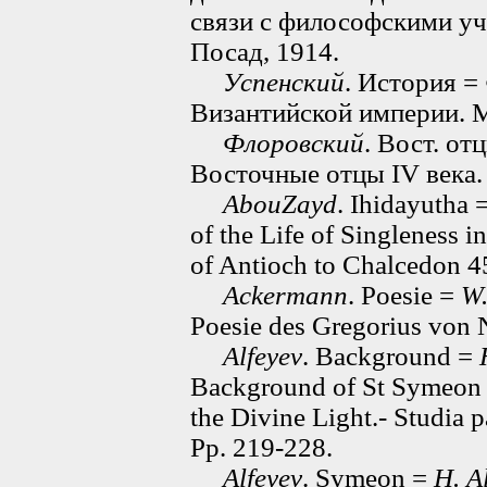
связи с философскими уч
Посад, 1914.
Успенский
. История =
Византийской империи. М
Флоровский
. Вост. от
Восточные отцы IV века.
AbouZayd
. Ihidayutha 
of the Life of Singleness i
of Antioch to Chalcedon 45
Ackermann
. Poesie =
W
Poesie des Gregorius von 
Alfeyev
. Background =
Background of St Symeon 
the Divine Light.- Studia 
Pp. 219-228.
Alfeyev
. Symeon =
H. A