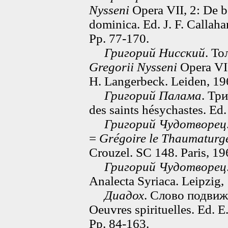
Nysseni
Opera VII, 2: De b
dominica. Ed. J. F. Callah
Pp. 77-170.
Григорий Нисский
. Т
Gregorii Nysseni
Opera VI
H. Langerbeck. Leiden, 19
Григорий Палама
. Тр
des saints hésychastes. Ed
Григорий Чудотворец
=
Grégoire le Thaumaturg
Crouzel. SC 148. Paris, 19
Григорий Чудотворец
Analecta Syriaca. Leipzig,
Диадох
. Слово подви
Oeuvres spirituelles. Ed. E
Pp. 84-163.