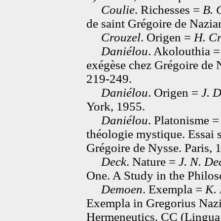
Coulie
. Richesses =
B. 
de saint Grégoire de Nazia
Crouzel
. Origen =
H. Cr
Daniélou
. Akolouthia 
exégèse chez Grégoire de N
219-249.
Daniélou
. Origen =
J. 
York, 1955.
Daniélou
. Platonisme 
théologie mystique. Essai su
Grégoire de Nysse. Paris, 
Deck
. Nature =
J. N. De
One. A Study in the Philos
Demoen
. Exempla =
K.
Exempla in Gregorius Nazi
Hermeneutics. CC (Lingua 