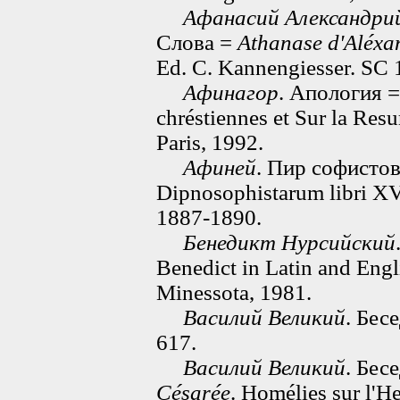
Афанасий Александри
Слова =
Athanase d'Aléxa
Ed. C. Kannengiesser. SC 
Афинагор
. Апология 
chréstiennes et Sur la Res
Paris, 1992.
Афиней
. Пир софисто
Dipnosophistarum libri XV. 
1887-1890.
Бенедикт Нурсийский
Benedict in Latin and Engl
Minessota, 1981.
Василий Великий
. Бес
617.
Василий Великий
. Бес
Césarée
. Homélies sur l'H