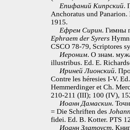
Епифаний Кипрский
.
Anchoratus und Panarion. 
1915.
Ефрем Сирин
. Гимны 
Ephraem der Syrers
Hymnes
CSCO 78-79, Scriptores sy
Иероним
. О знам. му
illustribus. Ed. E. Richard
Ириней Лионский
. Пр
Contre les héresies I-V. Ed
Hemmerdinger et Ch. Mercie
210-211 (III); 100 (IV), 1
Иоанн Дамаскин
. Точ
= Die Schriften des
Johann
fidei. Ed. B. Kotter. PTS 1
Иоанн Златоуст
. Книг