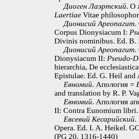
Диоген Лаэртский
. О
Laertiae
Vitae philosophoru
Дионисий Ареопагит
.
Corpus Dionysiacum I:
Ps
Divinis nominibus. Ed. B. 
Дионисий Ареопагит
.
Dionysiacum II:
Pseudo-Di
hierarchia, De ecclesiastic
Epistulae. Ed. G. Heil and 
Евномий
. Апология =
and translation by R. P. V
Евномий
. Апология а
II: Contra Eunomium libri.
Евсевий Кесарийский
.
Opera. Ed. I. A. Heikel. G
(PG 20, 1316-1440)