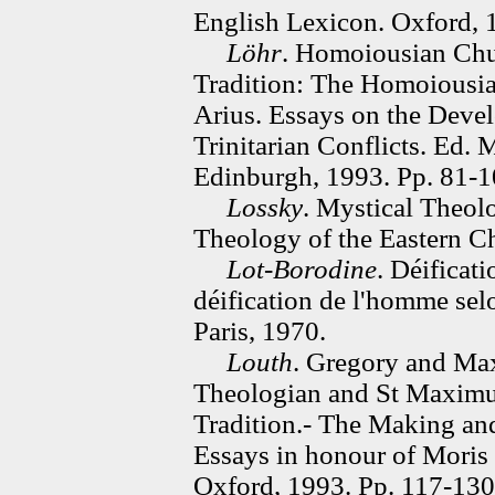
English Lexicon. Oxford, 
Löhr
. Homoiousian Chu
Tradition: The Homoiousia
Arius. Essays on the Deve
Trinitarian Conflicts. Ed. 
Edinburgh, 1993. Pp. 81-1
Lossky
. Mystical Theo
Theology of the Eastern C
Lot-Borodine
. Déificat
déification de l'homme selo
Paris, 1970.
Louth
. Gregory and M
Theologian and St Maximu
Tradition.- The Making an
Essays in honour of Moris 
Oxford, 1993. Pp. 117-130