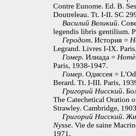
Contre Eunome. Ed. B. Ses
Doutreleau. Tt. I-II. SC 29
Василий Великий
. Сов
legendis libris gentilium.
Геродот
. История =
H
Legrand. Livres I-IX. Pari
Гомер
. Илиада =
Homè
Paris, 1938-1947.
Гомер
. Одиссея = L'Od
Berard. Tt. I-III. Paris, 19
Григорий Нисский
. Б
The Catechetical Oration 
Strawley. Cambridge, 1903
Григорий Нисский
. Ж
Nysse
. Vie de saine Macrin
1971.