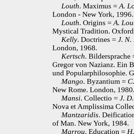
Louth
. Maximus =
A. L
London - New York, 1996.
Louth
. Origins =
A. Lou
Mystical Tradition. Oxford
Kelly
. Doctrines =
J. N.
London, 1968.
Kertsch
. Bildersprache
Gregor von Nazianz. Ein Be
und Popularphilosophie. G
Mango
. Byzantium =
C
New Rome. London, 1980
Mansi
. Collectio =
J. D
Nova et Amplissima Collec
Mantzaridis
. Deificati
of Man. New York, 1984.
Marrou
. Education =
H.