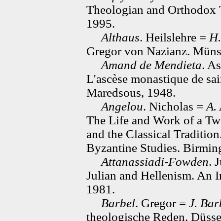
Theologian and Orthodox Tr
1995.
Althaus
. Heilslehre =
H.
Gregor von Nazianz. Münst
Amand de Mendieta
. A
L'ascèse monastique de sain
Maredsous, 1948.
Angelou
. Nicholas =
A.
The Life and Work of a Tw
and the Classical Traditio
Byzantine Studies. Birmin
Attanassiadi-Fowden
. 
Julian and Hellenism. An I
1981.
Barbel
. Gregor =
J. Bar
theologische Reden. Düsse