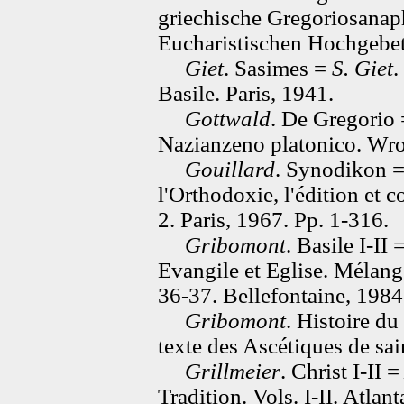
griechische Gregoriosanaph
Eucharistischen Hochgebets
Giet
. Sasimes =
S. Giet
.
Basile. Paris, 1941.
Gottwald
. De Gregorio
Nazianzeno platonico. Wro
Gouillard
. Synodikon 
l'Orthodoxie, l'édition et
2. Paris, 1967. Pp. 1-316.
Gribomont
. Basile I-II 
Evangile et Eglise. Mélanges
36-37. Bellefontaine, 1984
Gribomont
. Histoire du
texte des Ascétiques de sai
Grillmeier
. Christ I-II 
Tradition. Vols. I-II. Atlan