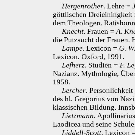
Hergenrother
. Lehre =
göttlischen Dreieiningkeit
dem Theologen. Ratisbonn
Knecht
. Frauen =
A. Kn
die Putzsucht der Frauen. 
Lampe
. Lexicon =
G. W
Lexicon. Oxford, 1991.
Lefherz
. Studien =
F. Le
Nazianz. Mythologie, Über
1958.
Lercher
. Personlichkeit
des hl. Gregorius von Nazi
klassischen Bildung. Inns
Lietzmann
. Apollinariu
Laodicea und seine Schule
Liddell-Scott
. Lexicon 