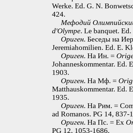
Werke. Ed. G. N. Bonwetsc
424.
Мефодий Олимпийски
d'Olympe
. Le banquet. Ed.
Ориген
. Беседы на И
Jeremiahomilien. Ed. E. K
Ориген
. На Ин. =
Orig
Johanneskommentar. Ed. E.
1903.
Ориген
. На Мф. =
Orig
Matthauskommentar. Ed. E
1935.
Ориген
. На Рим. = Com
ad Romanos. PG 14, 837-
Ориген
. На Пс. = Ex
Or
PG 12, 1053-1686.