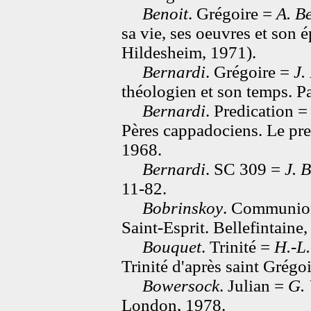
Benoit
. Grégoire =
A. B
sa vie, ses oeuvres et son 
Hildesheim, 1971).
Bernardi
. Grégoire =
J.
théologien et son temps. Pa
Bernardi
. Predication 
Pères cappadociens. Le pred
1968.
Bernardi
. SC 309 =
J. 
11-82.
Bobrinskoy
. Communio
Saint-Esprit. Bellefintaine
Bouquet
. Trinité =
H.-L
Trinité d'après saint Grégo
Bowersock
. Julian =
G.
London, 1978.