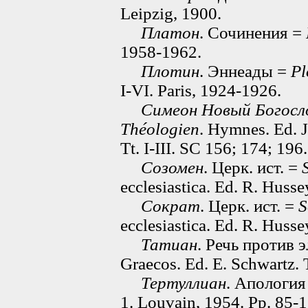
Leipzig, 1900.
Платон
. Сочинения =
1958-1962.
Плотин
. Эннеады =
Pl
I-VI. Paris, 1924-1926.
Симеон Новый Богосл
Théologien
. Hymnes. Ed. J
Tt. I-III. SC 156; 174; 196
Созомен
. Церк. ист. =
ecclesiastica. Ed. R. Husse
Сократ
. Церк. ист. =
S
ecclesiastica. Ed. R. Husse
Татиан
. Речь против 
Graecos. Ed. E. Schwartz. 
Тертуллиан
. Апология
1. Louvain, 1954. Pp. 85-1