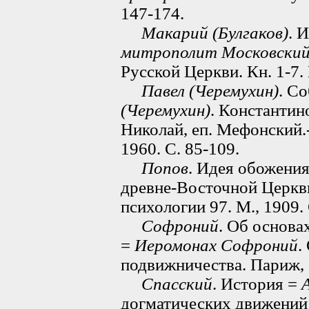
147-174.
Макарий (Булгаков)
. 
митрополит Московский
Русской Церкви. Кн. 1-7.
Павел (Черемухин)
. С
(Черемухин)
. Константин
Николай, еп. Мефонский.
1960. С. 85-109.
Попов
. Идея обожени
древне-Восточной Церкв
психологии 97. М., 1909. 
Софроний
. Об основа
=
Иеромонах Софроний
.
подвижничества. Париж, 
Спасский
. История =
догматических движений 