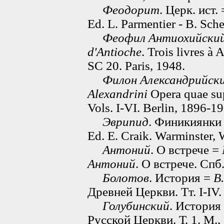
Феодорит
. Церк. ист.
Ed. L. Parmentier - B. Sch
Феофил Антиохийски
d'Antioche
. Trois livres à 
SC 20. Paris, 1948.
Филон Александрийск
Alexandrini
Opera quae sup
Vols. I-VI. Berlin, 1896-1
Эврипид
. Финикиянки
Ed. E. Craik. Warminster, 
Антоний
. О встрече =
Антоний
. О встрече. Спб.
Болотов
. История =
В
Древней Церкви. Тт. I-IV.
Голубинский
. История
Русской Церкви. Т. 1. М.,