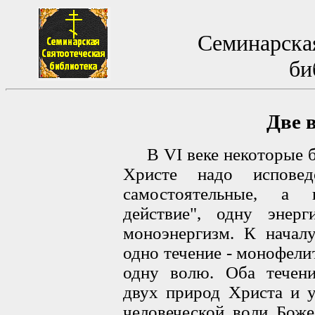
Семинарская
би
Две 
В VI веке некоторые бо
Христе надо испове
самостоятельные, а
действие", одну энер
моноэнергизм. К начал
одно течение - монофели
одну волю. Оба течени
двух природ Христа и 
человеческой воли Боже