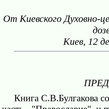
От Киевского Духовно-ц
доз
Киев, 12 д
ПРЕ
Книга С.В.Булгакова сос
часть - "Православие", и в