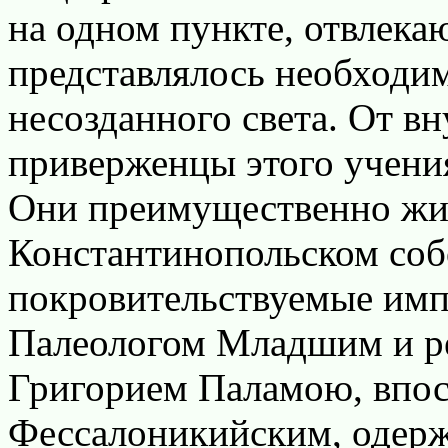
на одном пункте, отвлека
представлялось необходи
несозданного света. От вн
приверженцы этого учения
Они преимущественно жи
Константинопольском собо
покровительствуемые им
Палеологом Младшим и р
Григорием Паламою, впос
Фессалоникийским, одерж