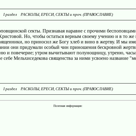
I раздел РАСКОЛЫ, ЕРЕСИ, СЕКТЫ и проч. (ПРАВОСЛАВИЕ)
оповщинской секты. Признавая наравне с прочими беспоповцами
 Христовой. Но, чтобы остаться верным своему учению и в то ж
ященники, но приносил же Богу хлеб и вино в жертву. И мы име
вании они придумали особый чин приношения бескровной жертвы
рню и повечерие; утром вычитывают полунощницу, утреню, часы, 
е себе Мельхиседекова священства за ними усвоено название "м
I раздел РАСКОЛЫ, ЕРЕСИ, СЕКТЫ и проч. (ПРАВОСЛАВИЕ)
Полезная информация: