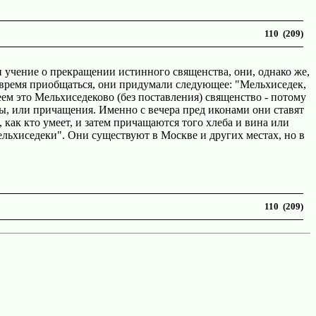
110 (209)
 учение о прекращении истинного священства, они, однако же,
е время приобщаться, они придумали следующее: "Мельхиседек,
ем это Мельхиседеково (без поставления) священство - потому
, или причащения. Именно с вечера пред иконами они ставят
как кто умеет, и затем причащаются того хлеба и вина или
ельхиседеки". Они существуют в Москве и других местах, но в
110 (209)