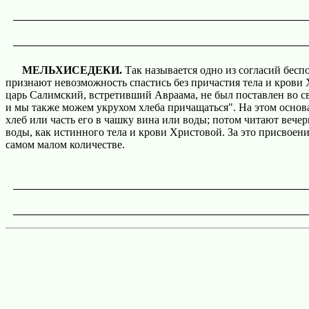
МЕЛЬХИСЕДЕКИ.
Так называется одно из согласий бесп
признают невозможность спастись без причастия тела и крови
царь Салимский, встретивший Авраама, не был поставлен во св
и мы также можем укрухом хлеба причащаться". На этом осно
хлеб или часть его в чашку вина или воды; потом читают вече
воды, как истинного тела и крови Христовой.
За это присвоени
самом малом количестве.