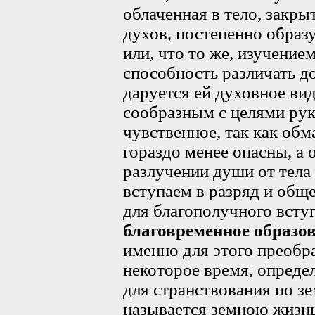
облаченная в тело, закры
духов, постепенно образ
или, что то же, изучение
способность различать доб
даруется ей духовное вид
сообразным с целями ру
чувственное, так как обм
гораздо менее опасны, а 
разлучении души от тела
вступаем в разряд и обще
для благополучного всту
благовременное образо
именно для этого преобр
некоторое время, опреде
для странствования по зе
называется земною жизнью"