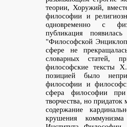
теории, Хоружий, вместе
философии и религиоз
одновременно с физ
публикация появилась
"Философской Энциклопе
сфере не прекращалас
словарных статей, п
философские тексты Х.
позицией было непри
философии и философс
сфера философии при 
творчества, но придаток
содержание кардиналь
крушения коммунизма
Института Философии,