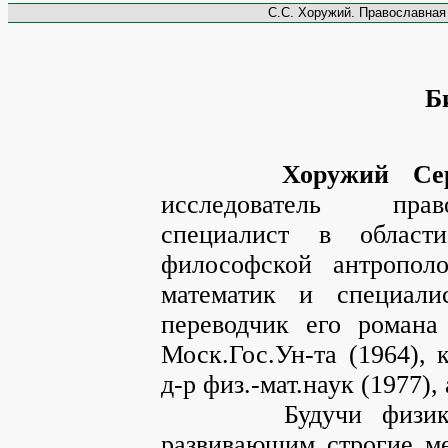
С.С. Хоружий. Православная 
Б
Хоружий Се
исследователь прав
специалист в област
философской антрополо
математик и специали
переводчик его романа
Моск.Гос.Ун-та (1964), 
д-р физ.-мат.наук (1977)
Будучи физиком-те
развивающим строгие ме