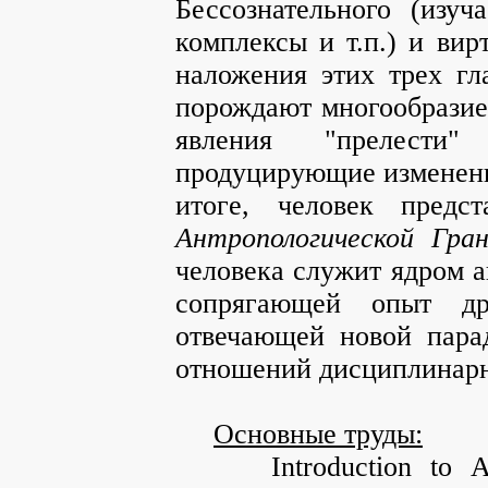
Бессознательного (изуч
комплексы и т.п.) и вир
наложения этих трех гл
порождают многообразие
явления "прелести"
продуцирующие измененны
итоге, человек пред
Антропологической Гра
человека служит ядром а
сопрягающей опыт др
отвечающей новой пара
отношений дисциплинарн
Основные труды:
Introduction to Alge