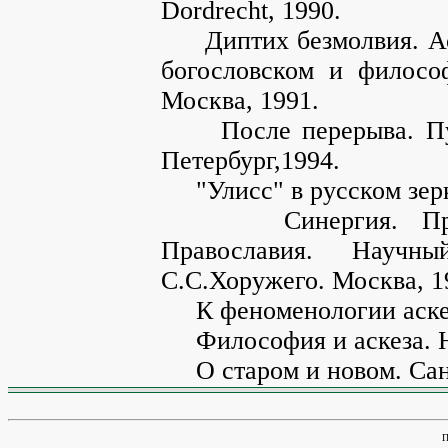
Dordrecht, 1990.
Диптих безмолвия. Аск
богословском и филосо
Москва, 1991.
После перерыва. Пути
Петербург,1994.
"Улисс" в русском зерк
Синергия. Пробле
Православия. Научн
С.С.Хоружего. Москва, 1
К феноменологии аскез
Философия и аскеза. Н
О старом и новом. Санк
П