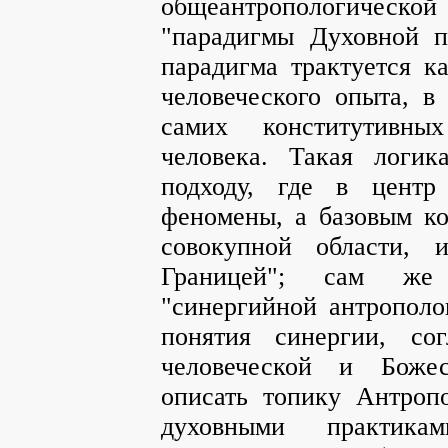
общеантропологическо
"парадигмы Духовной п
парадигма трактуется к
человеческого опыта, в
самих конститутивны
человека. Такая логик
подходу, где в центр
феномены, а базовым ко
совокупной области, 
Границей"; сам же
"синергийной антрополог
понятия синергии, сог
человеческой и Божес
описать топику Антроп
духовными практика