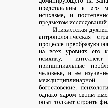
доминирующего на Запа
представлены в его ми
исихазме, и постепенн
предметом исследований
Исихастская духовная 
антропологическая ст
процессе преобразующая
на всех уровнях его к
психику, интеллек
принципиальные проб
человеке, и ее изучен
междисциплинарной
богословские, психолог
однако ядром своим им
опыт толкает строить фи