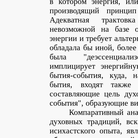
в котором энергия, или
производящий принцип
Адекватная трактовк
невозможной на базе о
энергии и требует альте
обладала бы иной, более
была "деэссенциали
имплицирует энергийну
бытия-события, куда, 
бытия, входят также 
составляющие цель дух
события", образующие ви
Компаративный анализ
духовных традиций, вс
исихастского опыта, яв