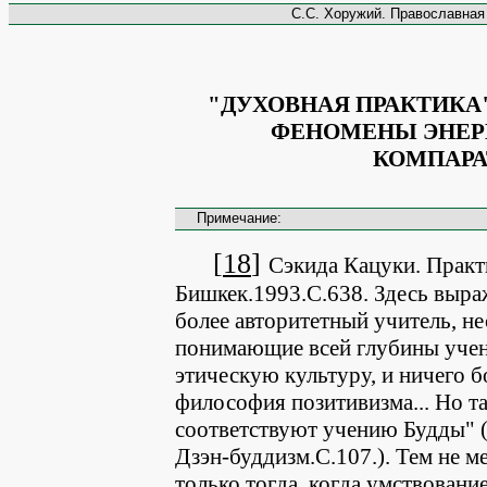
С.С. Хоружий. Православная 
"ДУХОВНАЯ ПРАКТИКА"
ФЕНОМЕНЫ ЭНЕР
КОМПАРА
Примечание:
[
18
]
Сэкида Кацуки. Практи
Бишкек.1993.С.638. Здесь выра
более авторитетный учитель, не
понимающие всей глубины учен
этическую культуру, и ничего б
философия позитивизма... Но та
соответствуют учению Будды" (
Дзэн-буддизм.С.107.). Тем не м
только тогда, когда умствован