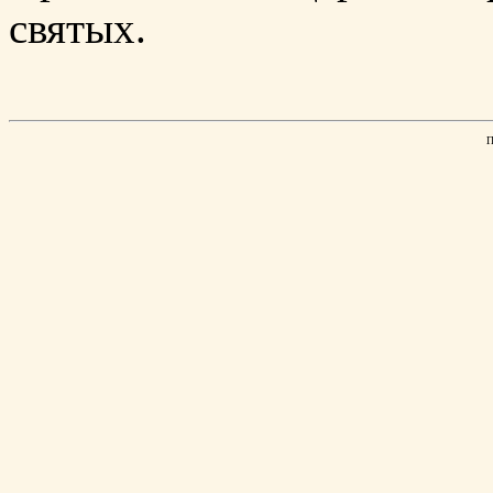
святых.
П