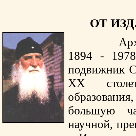
ОТ ИЗ
Архиманд
1894 - 197
подвижник С
XX столет
образования
большую ча
научной, пре