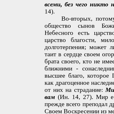
всеми, без чего никто 
14).
Во-вторых, потому, 
общество сынов Божи
Небесного есть царст
царство благости, мил
долготерпения; может л
таит в сердце своем ого
брата своего, кто не им
ближними - сонаследни
высшее благо, которое 
как драгоценное наследи
от них на страдание:
Ми
вам
(Ин. 14, 27). Мир е
прежде всего преподал д
Своем Воскресении из ме