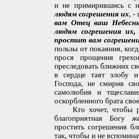
и не примирившись с 
людям согрешения их
, -
вам Отец ваш Небесны
людям согрешения их
простит вам согрешен
пользы от покаяния, ког
прося прощения грехо
преследовать ближних св
в сердце таят злобу 
Господа, не смирив сво
самолюбия и тщеслав
оскорбленного брата свое
Кто хочет, чтобы рас
благоприятная Богу ж
простить согрешения бл
так, чтобы и не вспомина