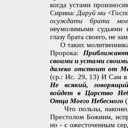
когда устами произноси
Сирина:
Даруй ми
<Госп
осуждати брата мое
неумолимыми судьями в
глазу брата своего, не за
О таких молитвенниках 
Пророка:
Приближают
своими и устами своим
далеко отстоит от М
(ср.: Ис. 29, 13) И Сам
Не всякий, говорящи
войдет в Царство Не
Отца Моего Небесного
(
Что пользы, наконец, 
Престолом Божиим, испр
но - с ожесточенным се