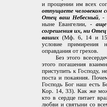
и прощении им всех со
отпущаете человеком с
Отец ваш Небесный
, -
ныне Евангелии, -
аще
согрешения их, ни Оте
ваших
(Мф. 6, 14 и 15
условие примирения 
оправдания от грехов.
Без этого всесердечн
этого погашения взаим
приступить к Господу, н
поста и покаяния. Поче
Господь Бог наш есть Бо
Кор. 14, 33). Как же мо
кто в сердце питает вра
любви и святыни со вс