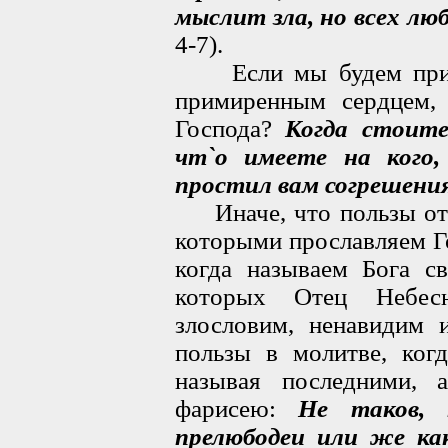
мыслит зла, но всех лю
4-7).
Если мы будем прихо
примиренным сердцем,
Господа?
Когда стоите
чт`о имеете на кого
простил вам согрешени
Иначе, что пользы от м
которыми прославляем Го
когда называем Бога с
которых Отец Небес
злословим, ненавидим 
пользы в молитве, ког
называя последними, 
фарисею:
Не таков, к
прелюбодеи или же ка