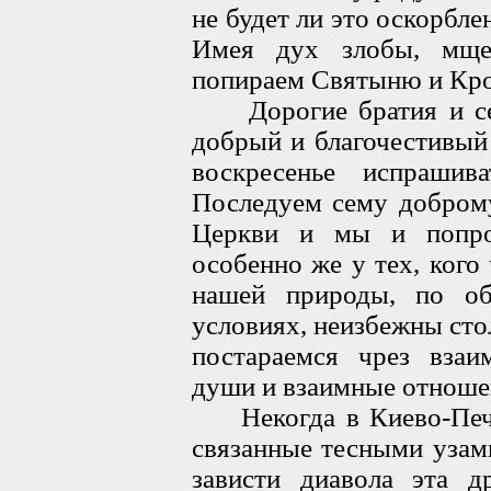
не будет ли это оскорб
Имея дух злобы, мще
попираем Святыню и Кров
Дорогие братия и сес
добрый и благочестивый
воскресенье испраши
Последуем сему добром
Церкви и мы и попро
особенно же у тех, ког
нашей природы, по об
условиях, неизбежны сто
постараемся чрез вза
души и взаимные отноше
Некогда в Киево-Печер
связанные тесными узам
зависти диавола эта 