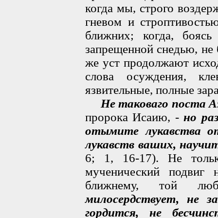
когда мы, строго воздер
гневом и строптивость
ближних; когда, боясь
запрещенной снедью, не б
же уст продолжают исхо
слова осуждения, кл
язвительные, полные зар
Не таковаго поста А
пророка Исаию, -
но ра
отымите лукавства о
лукавств ваших, научи
6; 1, 16-17). Не тол
мученический подвиг 
ближнему, той лю
милосердствует, не за
гордится, не бесчин