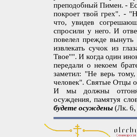
преподобный Пимен. - Ес
покроет твой грех". - "
что, увидев согрешающ
спросили у него. И отв
повелел прежде вынуть 
извлекать сучок из гла
Твое"". И когда один ин
передали о некоем брат
заметил: "Не верь тому
человек". Святые Отцы о
И мы должны отгоня
осуждения, памятуя сло
будете осуждены
(Лк. 6,