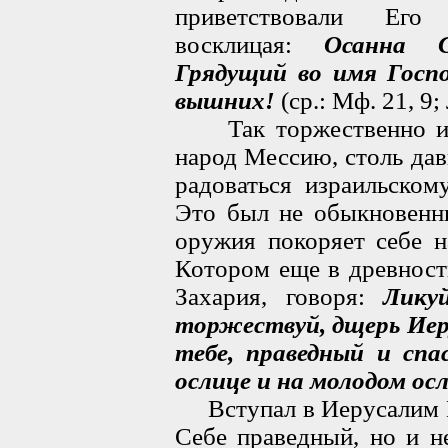
приветствовали Его 
восклицая:
Осанна С
Грядущий во имя Госпо
вышних!
(ср.: Мф. 21, 9; 
Так торжественно и р
народ Мессию, столь да
радоваться израильском
Это был не обыкновенн
оружия покоряет себе н
Котором еще в древност
Захария, говоря:
Лику
торжествуй, дщерь Иеру
тебе, праведный и сп
ослице и на молодом ос
Вступал в Иерусалим Ца
Себе праведный, но и 