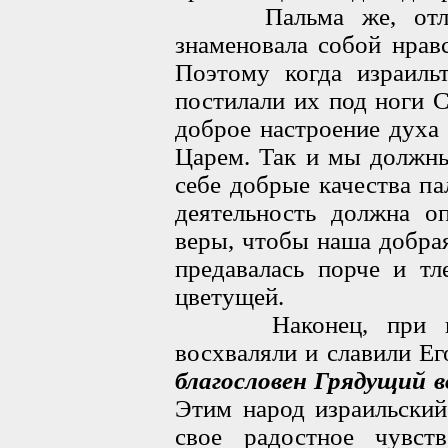
Пальма же, отличая
знаменовала собой нрав
Поэтому когда израиль
постилали их под ноги 
доброе настроение духа 
Царем. Так и мы должны
себе добрые качества п
деятельность должна о
веры, чтобы наша добрая
предавалась порче и тл
цветущей.
Наконец, при встре
восхваляли и славили Ег
благословен Грядущий в
Этим народ израильский
свое радостное чувс