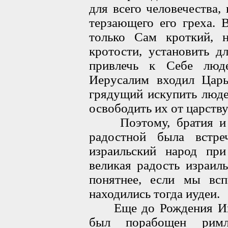
для всего человечества,
терзающего его греха. 
только Сам кроткий, 
кротости, установить д
привлечь к Себе люд
Иерусалим входил Царь
грядущий искупить люде
освободить их от царств
Поэтому, братия и се
радостной была встре
израильский народ пр
великая радость израил
понятнее, если мы вс
находились тогда иудеи.
Еще до Рождения Иису
был порабощен римл