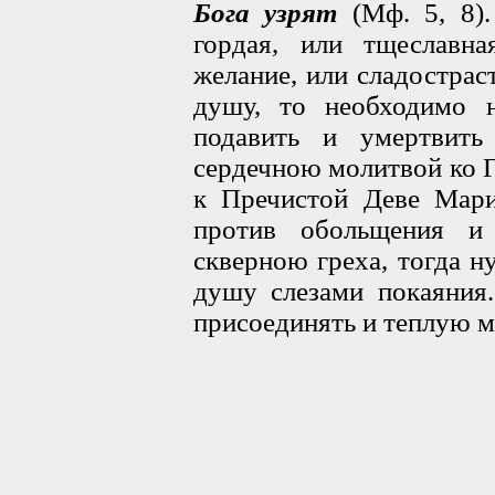
Бога узрят
(Мф. 5, 8).
гордая, или тщеславн
желание, или сладострас
душу, то необходимо н
подавить и умертвит
сердечною молитвой ко 
к Пречистой Деве Мари
против обольщения и
скверною греха, тогда 
душу слезами покаяния
присоединять и теплую м