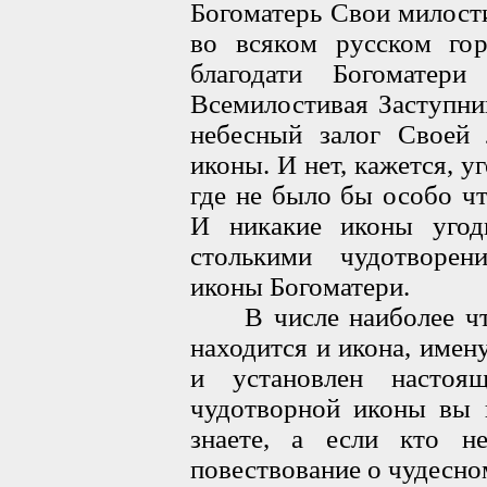
Богоматерь Свои милост
во всяком русском гор
благодати Богоматер
Всемилостивая Заступни
небесный залог Своей
иконы. И нет, кажется, у
где не было бы особо ч
И никакие иконы угод
столькими чудотворен
иконы Богоматери.
В числе наиболее чти
находится и икона, имен
и установлен настоя
чудотворной иконы вы в
знаете, а если кто н
повествование о чудесно