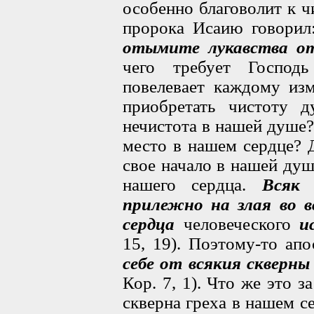
особенно благоволит к 
пророка Исаию говори
отымите лукавства о
чего требует Господ
повелевает каждому изм
приобретать чистоту д
нечистота в нашей душе
место в нашем сердце? 
свое начало в нашей душ
нашего сердца.
Всяк
прилежно на злая во в
сердца
человеческого
и
15, 19). Поэтому-то ап
себе от всякия скверны
Кор. 7, 1). Что же это з
скверна греха в нашем с