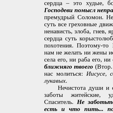
сердца – это худые, б
Господеви помысл непр
премудрый Соломон. Не
суть все греховные движ
ненависть, злоба, гнев, 
сердца суть корыстолюб
похотения. Поэтому-то 
нам не желать ни жены ис
села его, ни раба его, ни
ближняго твоего
(Втор. 
нас молиться:
Иисусе, 
лукавых
.
Нечистота души и скв
заботы житейские, у
Спаситель.
Не заботьт
есть и что пить... 