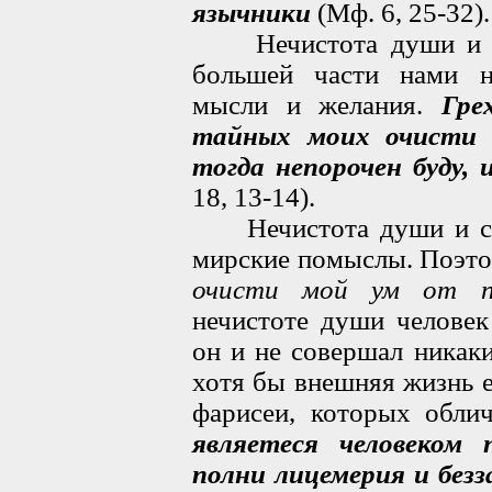
язычники
(Мф. 6, 25-32).
Нечистота души и скв
большей части нами н
мысли и желания.
Гре
тайных моих очисти 
тогда непорочен буду, 
18, 13-14).
Нечистота души и скве
мирские помыслы. Поэт
очисти мой ум от п
нечистоте души человек
он и не совершал никак
хотя бы внешняя жизнь 
фарисеи, которых обли
являетеся человеком 
полни лицемерия и безз