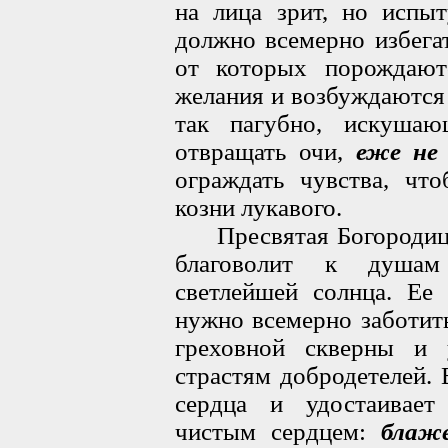
на лица зрит, но испы
должно всемерно избега
от которых порождаю
желания и возбуждаются 
так пагубно, искушаю
отвращать очи,
еже не
ограждать чувства, чт
козни лукавого.
Пресвятая Богородица,
благоволит к душам
светлейшей солнца. Ее
нужно всемерно заботит
греховной скверны и 
страстям добродетелей. 
сердца и удостаивает
чистым сердцем:
блаж