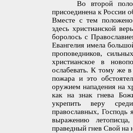
Во второй половине
присоединена к России о
Вместе с тем положено
здесь христианской вер
боролось с Православие
Евангелия имела большой
проповедников, сильны
христианское в новоп
ослабевать. К тому же в
пожара и это обстояте
оружием нападения на х
как на знак гнева Бож
укрепить веру сред
православных, Господь 
выражению летописца,
праведный гнев Свой на н