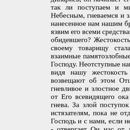
так ли поступаем и м
Небесным, гневаемся и з
нанесенное нам нашим б
язвим его всеми средств
обидевшего? Жестокость
своему товарищу стал
взаимные памятозлобные
Господу. Неотступные на
видя нашу жестокость
возвещают об этом Отц
гневливое и злостное д
от Его всевидящего ока
гнева. За злой поступок
истязателям, пока не от
Господь и с нами, если
- отвергает Он нас от 