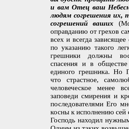
и вам Отец ваш Небесн
людям согрешения их, 
согрешений ваших
(Мф.
оправданию от грехов са
всех и всегда зависящее
по указанию такого лег
грешники должны вос
спасения и в обществе
единого грешника. Но Г
что страстное, самолю
человеческое менее вс
заповеди смирения и кр
последователями Его мн
косны к исполнению сей 
Господь находил нужным
Одним из таких возвыше