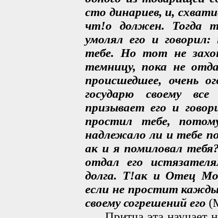
сто динариев, и, схвати
чт!о должен. Тогда т
умолял его и говорил:
тебе. Но тот не захо
темницу, пока не отда
происшедшее, очень ог
государю своему все
призывает его и говор
простил тебе, потом
надлежало ли и тебе п
ак и я помиловал тебя?
отдал его истязателя
долга. Т!ак и Отец М
если не простит каждый
своему согрешений его
(М
Притча эта научает нас