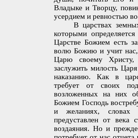
Владыке и Творцу, пови
усердием и ревностью во
В царствах земных е
которыми определяется
Царстве Божием есть за
волю Божию и учит нас,
Царю своему Христу,
заслужить милость Царя
наказанию. Как в цар
требует от своих по
возложенных на них об
Божием Господь востребу
и желаниях, словах
предуставлен от века 
воздаяния. Но и прежде
потребует от нас отчета