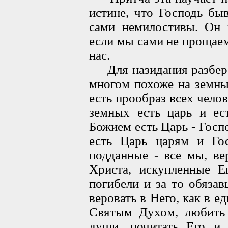
истине, что Господь бы
сами немилостивы. Он 
если мы сами не прощае
нас.
Для назидания разберем
многом похоже на земны
есть прообраз всех челов
земных есть царь и ес
Божием есть Царь - Гос
есть Царь царям и Го
подданные - все мы, в
Христа, искупленные 
погибели и за то обяза
веровать в Него, как в е
Святым Духом, любить 
души, почитать Его и 