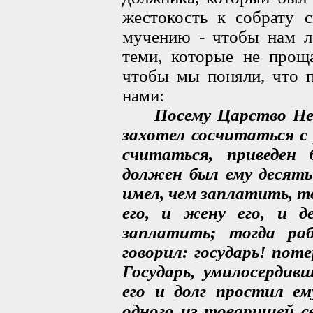
жестокость к собрату 
мучению - чтобы нам ле
теми, которые не прощ
чтобы мы поняли, что п
нами:
Посему Царство Не
захотел сосчитаться с 
считаться, приведен
должен был ему десять
имел, чем заплатить, т
его, и жену его, и д
заплатить; тогда ра
говорил: государь! поте
Государь, умилосердив
его и долг простил е
одного из товарищей с