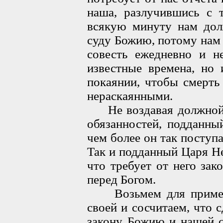
наша, разлучившись с 
всякую минуту нам дол
суду Божию, потому нам
совесть ежедневно и н
известные времена, но
покаянии, чтобы смерть 
нераскаянными.
Не воздавая должной д
обязанностей, подданны
чем более он так поступае
Так и подданный Царя Не
что требует от него за
перед Богом.
Возьмем для примера
своей и сосчитаем, что 
закону Божию и нашей с