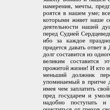
намерения, мечты, пред
роятся в нашем уме; все
которыми живет наше се
деятельности нашей ду
перед Судией Сердцевед
ибо за каждое праздно
придется давать ответ в
долг составится из одно
великим составится э
прожитой жизни! И кто из
меньший должник пер
упоминаемый в притче 
имея чем заплатить свой
пред государем и умоля
надобно поступать и
очиститься от грехов с