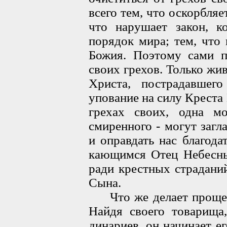
всего тем, что оскорбляе
что нарушает закон, к
порядок мира; тем, что
Божия. Поэтому сами п
своих грехов. Только жи
Христа, пострадавшег
упование на силу Креста 
грехах своих, одна м
смиренного - могут заг
и оправдать нас благод
кающимся Отец Небесны
ради крестных страдани
Сына.
Что же делает прощен
Найдя своего товарища
динариев, он начинает е