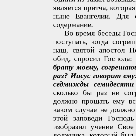
является притча, котора
ныне Евангелии. Для 
содержание.
Во время беседы Господ
поступать, когда согре
наш, святой апостол П
обид, спросил Господа:
брату моему, согрешаю
раз? Иисус говорит ему:
седмижды семидесяти
сколько бы раз ни сог
должно прощать ему все
каком случае не должно
этой заповеди Господ
изобразил учение Свое
должника, который был 