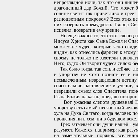
непроглядной ночи, так что они лишен
драгоценный дар Божий. Что может бы
солнце светит так приветливо и греет
разноцветным покровом? Всех этих ве
них созерцать премудрость Творца Св
исцелил, возвратив ему зрение.
Но еще важнее то, что этот слепец п
Иисуса Христа как Сына Божия и Спас
множестве чудес, которые ясно свид
видим, как отнеслись фарисеи к этому
своему не только не захотели призна
Него, будто Он творит чудеса силою бе
Так было тогда, так есть и сейчас: л
и упорству не хотят познать ее и и
несмысленным, извращающим истину и 
спасительное наставление и учение, 
извращали смысл слов Спасителя, пон
Сына Божия на казнь, предали позорно
Вот ужасная слепота душевная! Не 
упорству есть самый несчастный челове
хула на Духа Святаго, когда человек п
прощения ни в сем, ни в будущем веке.
Грех затмевает очи души нашей - ум, с
разумеет. Кажется, например: как раз
на замечательный порядок вселенно