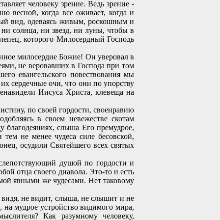
авляет человеку зрение. Ведь зрение -
о весной, когда все оживает, когда и
чный вид, одеваясь живым, роскошным и
и солнца, ни звезд, ни луны, чтобы в
слепец, которого Милосердный Господь
нное милосердие Божие! Он уверовал в
ями, не веровавших в Господа при том
шего евангельского повествования мы
их сердечные очи, что они по упорству
ненавидели Иисуса Христа, клевеща на
истину, по своей гордости, своенравию
одобляясь в своем невежестве скотам
у благодеяниях, слыша Его премудрое,
 тем не менее чудеса силе бесовской,
онец, осудили Святейшего всех святых
слепотствующий душой по гордости и
бой отца своего диавола. Это-то и есть
аемой явными же чудесами. Нет таковому
 видя, не видит, слыша, не слышит и не
, на мудрое устройство видимого мира,
мыслителя? Как разумному человеку,