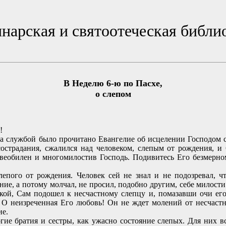
нарская и святоотеческая библи
В Неделю 6-ю по Пасхе,
о слепом
!
а службой было прочитано Евангелие об исцелении Господом с
сострадания, сжалился над человеком, слепым от рождения, и
юбвеобилен и многомилостив Господь. Подивитесь Его безмерн
ого от рождения. Человек сей не знал и не подозревал, ч
ние, а потому молчал, не просил, подобно другим, себе милос
кой, Сам подошел к несчастному слепцу и, помазавши очи ег
 О неизреченная Его любовь! Он не ждет молений от несчаст
ие.
е братия и сестры, как ужасно состояние слепых. Для них в