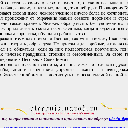
й совести, о своих мыслях и чувствах, о своих возвышенных
 наблюдающему за жизнью, не видеть в ней руки Провидения Бо
оздают свое мнимое, ложное учение и ничего более не хотят знать
происходит от омрачения нашей совести пороками и страс
пени самой крайней. Человек обращается в бесчувственного и
ек прилагается к скотам несмысленным, когда предается пьянс
я порокам воровства, обмана и грабительства…
ать тому, как поступал Господь, как учит нас тому Евангелие
жны творить добрые дела. Но притом и дела добрые, и имена св
дел не обижаться, если за них подвергнемся поруганию, п
ак человек правдивый, стойкий и безбоязненный. За свою т
уверовать в Него как в Сына Божия.
одь от телесной слепоты, а наипаче же - от слепоты духовн
лобы, зависти, своенравия, упрямства, пьянства и невоздерж
м Божественной истины, достигнуть нам нескончаемой вечной ж
ия, исправления и дополнения присылать по адресу:
otechnik