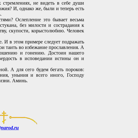
 стремлениях, не видеть в себе души
жия? И, однако же, были и теперь есть
.
тями? Ослепление это бывает весьма
стукана, без милости и сострадания к
тву, скупости, корыстолюбию. Человек
. И в этом примере следует подражать
ои таить во избежание прославления. А
оношению и гонению. Достоин нашего
вердость в исповедании истины он и
ой. А для сего будем бегать пороков:
ания, уныния и всего иного, Господу
изни. Аминь.
@narod.ru