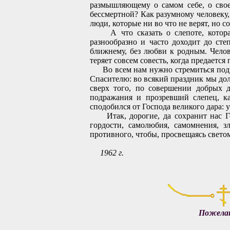
размышляющему о самом себе, о свое
бессмертной? Как разумному человеку,
люди, которые ни во что не верят, но с
А что сказать о слепоте, которая 
разнообразно и часто доходит до сте
ближнему, без любви к родным. Челов
теряет совсем совесть, когда предаетс
Во всем нам нужно стремиться подраж
Спасителю: во всякий праздник мы дол
сверх того, по совершении добрых 
подражания и прозревший слепец, к
сподобился от Господа великого дара: 
Итак, дорогие, да сохранит нас Госп
гордости, самолюбия, самомнения, з
противного, чтобы, просвещаясь свето
1962 г.
Пожелан