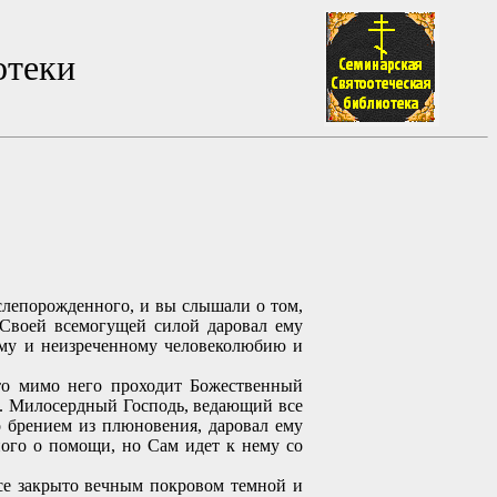
отеки
лепорожденного, и вы слышали о том,
 Своей всемогущей силой даровал ему
ому и неизреченному человеколюбию и
то мимо него проходит Божественный
ти. Милосердный Господь, ведающий все
о брением из плюновения, даровал ему
ного о помощи, но Сам идет к нему со
се закрыто вечным покровом темной и