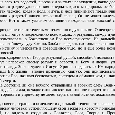
ы всех тех радостей, высоких и чистых наслаждений, какие дост
ть отраднее удовольствия созерцать красоты природы, особенн
 так ласково, когда и поля, и луга, и леса принимают праздни
ликих радостей лишен несчастный слепец. Он не может видеть н
оего. Вот в таком ужасном состоянии находился евангельский 
розрел не только телесными очами, но и духовными. О неизрече
ителя мира к посрамлению всех мудрых и разумных между иуде
етельствовали о Божественном Его всемогуществе. Из дальней
 величайшему чуду Божию. Злоба и гордость настолько ослепили 
ть истину и уверовать в совершенное чудо, но и еще более воз
совской.
юди, одаренные от Творца разумной душой, способной познавать 
дут наперекор своему разуму и совести, и Богу, и людям, уп
правду. Зная о чудесах Иисуса Христа, подаваемых Им народ
видя Его жизнь - вполне праведную, святую, они приписывали
осили Его, называя бесноватым, льстецом и обманщиком, и, нак
й смерти.
достойна ли она всякого отвращения и горьких слез? Ведь 
к, добыча ада, исчадие сатанинское, напитанное гордостью и зло
о гордости и упрямству не хочет верить явной истине, доказыв
овесть, сердце - и ослепляет их до такой степени, что человек,
умному человеку, устремляющему свои взоры на красоту природы
й, не видеть в создании - Создателя, Бога, Творца и Про