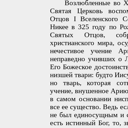
Возлюбленные во Хрис
Святая Церковь воспо
Отцов I Вселенского С
Никее в 325 году по Ро
Святых Отцов, соб
христианского мира, ос
нечестивое учение А
неправедно учивших о 
Его Божеское достоинст
низшей твари: будто Иис
но тварь, которая сот
учение, внушенное Арию
в самом основании нисп
все ее существо. Ведь е
не был единосущным и с
есть истинный Бог, то, 