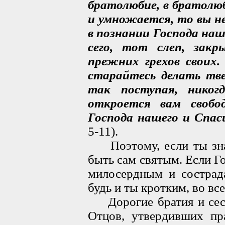
братолюбие, в братолюб
и умножается, то вы не
в познании Господа наш
сего, тот слеп, закр
прежних грехов своих. 
старайтесь делать тве
так поступая, никог
откроется вам свобо
Господа нашего и Спас
5-11).
Поэтому, если ты знаеш
быть сам святым. Если Го
милосердным и сострада
будь и ты кротким, во вс
Дорогие братия и сест
Отцов, утвердивших пр