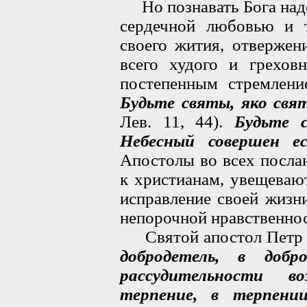
Но познавать Бога надо
сердечной любовью и т
своего жития, отвержен
всего худого и грехов
постепенным стремлени
Будьте святы, яко свя
Лев. 11, 44).
Будьте 
Небесный совершен е
Апостолы во всех посла
к христианам, увещеваю
исправление своей жизн
непорочной нравственнос
Святой апостол Петр
добродетель, в добр
рассудительности в
терпение, в терпении