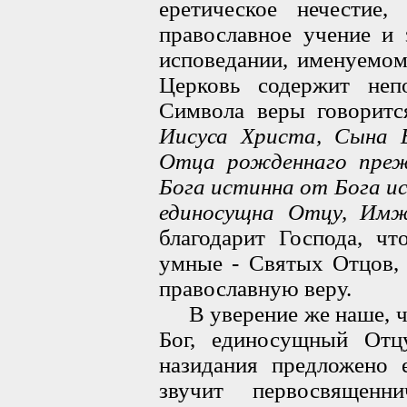
еретическое нечестие
православное учение и 
исповедании, именуемо
Церковь содержит неп
Символа веры говорит
Иисуса Христа, Сына 
Отца рожденнаго преж
Бога истинна от Бога и
единосущна Отцу, Им
благодарит Господа, чт
умные - Святых Отцов, 
православную веру.
В уверение же наше, чт
Бог, единосущный Отц
назидания предложено е
звучит первосвященн