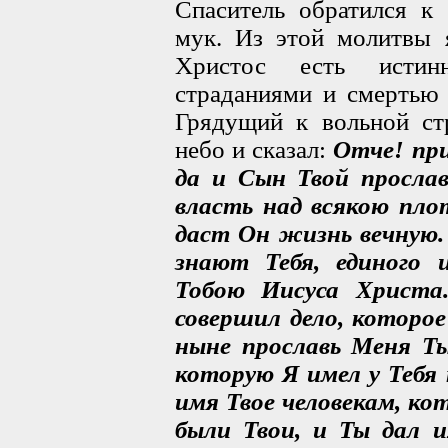
Спаситель обратился к
мук. Из этой молитвы 
Христос есть исти
страданиями и смертью 
Грядущий к вольной стр
небо и сказал:
Отче! при
да и Сын Твой просла
власть над всякою плот
даст Он жизнь вечную.
знают Тебя, единого 
Тобою Иисуса Христа.
совершил дело, которо
ныне прославь Меня Ты
которую Я имел у Тебя
имя Твое человекам, ко
были Твои, и Ты дал и