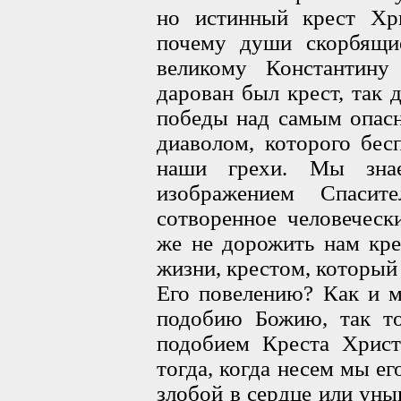
но истинный крест Хри
почему души скорбящи
великому Константин
дарован был крест, так 
победы над самым опас
диаволом, которого бес
наши грехи. Мы зна
изображением Спасит
сотворенное человеческ
же не дорожить нам кре
жизни, крестом, который
Его повелению? Как и м
подобию Божию, так т
подобием Креста Христ
тогда, когда несем мы ег
злобой в сердце или уны