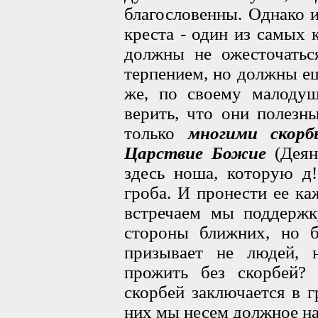
благословенны. Однако и
креста - один из самых 
должны не ожесточатьс
терпением, но должны ещ
же, по своему малодуш
верить, что они полезн
только
многими скор
Царствие Божие
(Деян
здесь ноша, которую д
гроба. И пронести ее к
встречаем мы поддержк
стороны ближних, но б
призывает не людей, 
прожить без скорбей?
скорбей заключается в 
них мы несем должное на