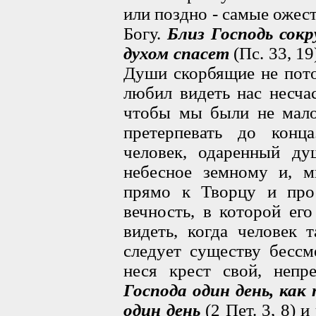
или поздно - самые ожес
Богу.
Близ Господь сок
духом спасет
(Пс. 33, 19
Души скорбящие не пот
любил видеть нас несча
чтобы мы были не мало
претерпевать до конц
человек, одаренный ду
небесное земному и, м
прямо к Творцу и про
вечность, в которой ег
видеть, когда человек 
следует существу бессм
неся крест свой, неп
Господа один день, как
один день
(2 Пет. 3, 8) 