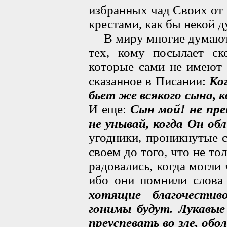
избранных чад Своих от 
крестами, как бы некой д
В миру многие думают и
тех, кому посылает ск
которые сами не имеют 
сказанное в Писании:
Ко
бьет же всякого сына,
И еще:
Сын мой! не пре
не унывай, когда Он об
угодники, проникнутые 
своем до того, что не то
радовались, когда могли 
ибо они помнили слова
хотящие благочести
гонимы будут. Лукавые
преуспевать во зле, об