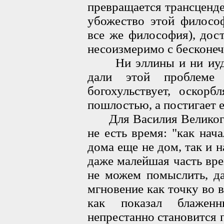
превращается трансценд
убожество этой философ
все же философия), дос
несоизмеримо с бесконе
Ни эллины и ни иудеи
дали этой проблеме 
богохульствует, оскор
пошлостью, а постигает е
Для Василия Великого 
не есть время: "как нач
дома еще не дом, так и н
даже малейшая часть вр
не можем помыслить, д
мгновение как точку во 
как показал блажен
непрестанно становится