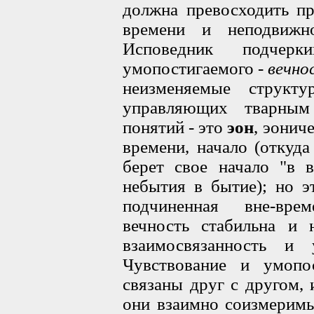
должна превосходить пр
времени и неподвижн
Исповедник подчерк
умопостигаемого -
вечно
неизменяемые структу
управляющих тварным
понятий - это
эон
, эонич
времени, начало (откуда
берет свое начало "в 
небытия в бытие); но э
подчиненная вне-вре
вечность стабильна и 
взаимосвязанность и 
Чувствование и умопо
связаны друг с другом, 
они взаимно соизмеримы