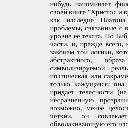
нибудь напоминает фил
своей книге "Христос и 
как наследие Платон
проблемы, связанные с 
уровне ее текста. Но Биб
части, и, прежде всего,
законам той логики, кот
абстрактного, обр
символизируемой реал
поэтическая или сакраме
только кажущаяся; она 
придает телесности (н
несравненную прозрач
возможно, менее целос
четкий, он совлекае
обволакивающую его пло