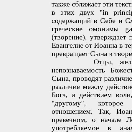
также сближает эти текст
в этих двух "in princi
содержащий в Себе и Сл
греческие омонимы
g
(творение), утверждает
Евангелие от Иоанна в т
превращает Сына в творе
Отцы, желая под
непознаваемость Боже
Сына, проводят различи
различие между действ
Бога, и действием вол
"другому", которое
отношением. Так, Иоа
превечном, о начале Ло
употребляемое в ана