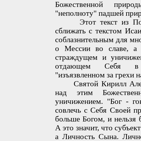
Божественной приро
"неполноту" падшей прир
Этот текст из Посла
сближать с текстом Исаи
соблазнительным для мн
о Мессии во славе, а 
страждущем и уничижен
отдающем Себя в "
"изъязвленном за грехи н
Святой Кирилл Алекс
над этим Божествен
уничижением. "Бог - го
совлечь с Себя Своей п
больше Богом, и нельзя
А это значит, что субъек
а Личность Сына. Лично