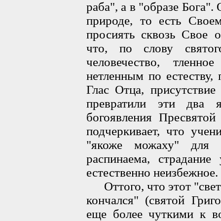
раба", а в "образе Бога"
природе, то есть Свое
просиять сквозь Свое о
что, по слову свято
человечество, тленно
нетленным по естеству,
Глас Отца, присутствие
превратили эти два 
богоявления Пресвятой
подчеркивает, что учен
"якоже можаху" для 
распинаема, страдание
естественно неизбежное.
Оттого, что этот "све
кончался" (святой Григ
еще более чуткими к во