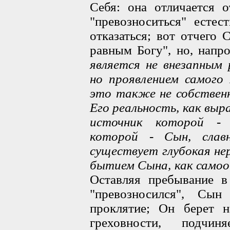
Себя: она отличается 
"превозноситься" естес
отказаться; вот отчего
равным Богу", но, напр
является не внезапным 
но проявлением самого
это также не собственн
Его реальность, как выр
источник которой - 
которой - Сын, слав
существует глубокая н
бытием Сына, как самоо
Оставляя пребывание в
"превозносился", Сын
проклятие; Он берет н
греховности, подчи