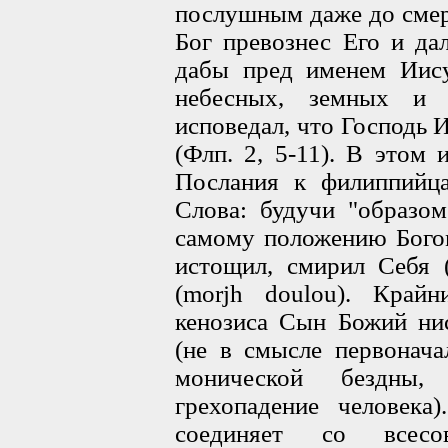
послушным даже до смер
Бог превознес Его и да
дабы пред именем Иису
небесных, земных и 
исповедал, что Господь 
(Флп. 2, 5-11). В этом 
Послания к филиппийца
Слова: будучи "образо
самому положению Богом
истощил, смирил Себя 
(
morjh doulou
). Крайн
кенозиса Сын Божий ни
(не в смысле первонача
монической бездны, 
грехопадение человека
соединяет со всесо