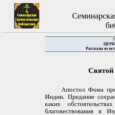
Семинарская
би
Г
ЦЕРК
Рассказы из ис
Святой
Апостол Фома пропо
Индии. Предание сохран
каких обстоятельств
благовествования в И