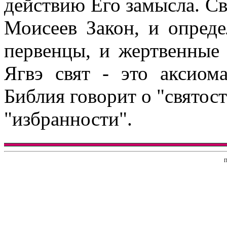
действию Его замысла. Свя
Моисеев Закон, и опред
первенцы, и жертвенные
Ягвэ свят - это аксиом
Библия говорит о "святост
"избранности".
П