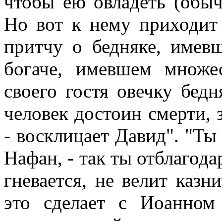
чтобы ею овладеть (обыч
Но вот к нему приходит
притчу о бедняке, имевш
богаче, имевшем множе
своего гостя овечку бедня
человек достоин смерти, з
- восклицает Давид". "Ты 
Нафан, - так ты отблагода
гневается, не велит казн
это сделает с Иоанно