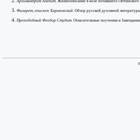
2.
Архимандрит Агапит
. Жизнеописание в Бозе почившего Оптинского с
3.
Филарет, епископ Харьковский
. Обзор русской духовной литературы 
4.
Преподобный Феодор Студит
. Огласительные поучения и Завещание.
П