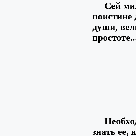
Сей мило
поистине 
души, вел
простоте..
Необходи
знать ее,