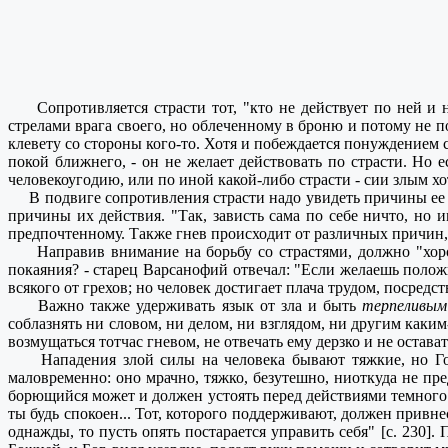
Сопротивляется страсти тот, "кто не действует по ней и не 
стрелами врага своего, но облеченному в броню и потому не п
клевету со стороны кого-то. Хотя и побеждается понуждением с
покой ближнего, - он не желает действовать по страсти. Но 
человекоугодию, или по иной какой-либо страсти - сии злым хотя
В подвиге сопротивления страсти надо увидеть причины ее по
причины их действия. "Так, зависть сама по себе ничто, но 
предпочтенному. Также гнев происходит от различных причин, и о
Направив внимание на борьбу со страстями, должно "хорош
покаяния? - старец Варсанофий отвечал: "Если желаешь положи
всякого от грехов; но человек достигает плача трудом, посред
Важно также удерживать язык от зла и быть
терпеливым
соблазнять ни словом, ни делом, ни взглядом, ни другим каким
возмущаться тотчас гневом, не отвечать ему дерзко и не остава
Нападения злой силы на человека бывают тяжкие, но Госпо
маловременно: оно мрачно, тяжко, безутешно, ниоткуда не пр
борющийся может и должен устоять перед действиями темного ду
ты будь спокоен... Тот, которого поддерживают, должен привне
однажды, то пусть опять постарается управить себя" [с. 230]. 