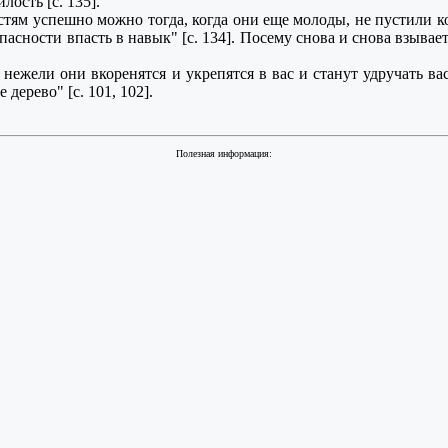
лость [с. 135].
м успешно можно тогда, когда они еще молоды, не пустили кор
пасности впасть в навык" [с. 134]. Посему снова и снова взывает
ежели они вкоренятся и укрепятся в вас и станут удручать вас
дерево" [с. 101, 102].
Полезная информация: