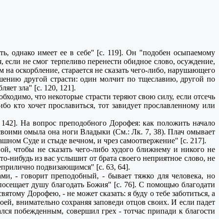
ь, однако имеет ее в себе" [с. 119]. Он "подобен осыпаемому
, если не смог терпеливо перенести обидное слово, осуждение,
м на оскорбление, старается не сказать чего-либо, нарушающего
нушению другой страсти: один молчит по тщеславию, другой по
ет зла" [с. 120, 121].
ходимо, что некоторые страсти теряют свою силу, если отсечь
ибо кто хочет прославиться, тот завидует прославленному или
. 142]. На вопрос преподобного Дорофея: как положить начало
своими омыла она ноги Владыки (См.: Лк. 7, 38). Плач омывает
шном Суде и стыде вечном, и чрез самоотвержение" [с. 217].
свой, чтобы не сказать чего-либо худого ближнему и никого не
то-нибудь из вас услышит от брата своего неприятное слово, не
еприлично подвизающимся" [с. 63, 64].
, - говорит преподобный, - бывает тяжко для человека, но
посещает душу благодать Божия" [с. 76]. С помощью благодати
тому Дорофею, - не может сказать: я буду о тебе заботиться, а
воей, внимательно сохраняя заповеди отцов своих. И если падет
казался побежденным, совершил грех - тотчас припади к благости