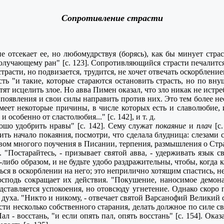
Сопротивление страсти
отсекает ее, но любомудрствуя (борясь), как бы минует страст
олучающему ран" [с. 123]. Сопротивляющийся страсти печалится
трасти, но подвизается, трудится, не хочет отвечать оскорбление
есть "и такие, которые стараются остановить страсть, но по в
т исцелить злое. Но авва Пимен оказал, что зло никак не истребля
явления и свои силы направить против них. Это тем более необ
имеет некоторые причины, в числе которых есть и славолюбие, 
собенно от сластолюбия..." [с. 142], и т. д.
о удобрить нравы" [с. 142]. Сему служат
покаяние
и
плач
[с
ть начало покаяния, посмотри, что сделала блудница: слезами 
ством многого поучения в Писании, терпения, размышления о Стра
. "Постарайтесь, - призывает святой авва, - удерживать язык 
-либо образом, и не будьте удобо раздражительны, чтобы, когда к
ться в оскорблении на него; это неприлично хотящим спастись, н
дь сокращает их действия. "Покушение, наносимое демонами
едставляется успокоения, но отовсюду угнетение. Однако скоро 
ха. "Никто и никому, - отвечает святой Варсанофий Великий свя
сти несколько собственного старания, делать должное по силе с
Пал - восстань, "и если опять пал, опять восстань" [с. 154]. О