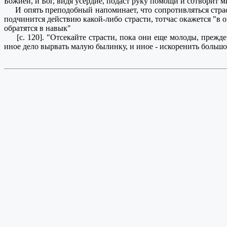
Божией, и Бог, видя усердие, подаст руку помощи и сотворит ми
И опять преподобный напоминает, что сопротивляться страстя
подчинится действию какой-либо страсти, тотчас окажется "в о
обратятся в навык"
[с. 120]. "Отсекайте страсти, пока они еще молоды, прежде н
иное дело вырвать малую былинку, и иное - искоренить большое 