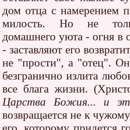
дом отца с намерением п
милость. Но не толь
домашнего уюта - огня в о
- заставляют его возврати
не "прости", а "отец". О
безгранично излита любов
все блага жизни. (Христ
Царства Божия... и э
возвращается не к чужому
его, которому придется г