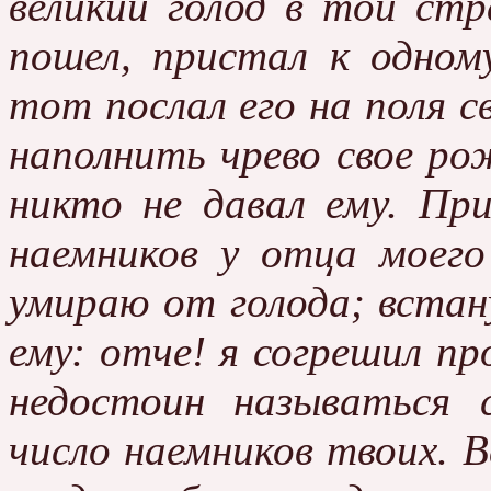
великий голод в той стр
пошел, пристал к одно
тот послал его на поля с
наполнить чрево свое ро
никто не давал ему. При
наемников у отца моего
умираю от голода; встан
ему: отче! я согрешил п
недостоин называться
число наемников твоих. В