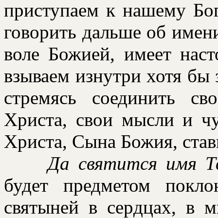
пpиступаем к нашему Бог
говоpить дальше об имен
воле Божией, имеет нас
взываем изнутpи хотя бы 
стpемясь соединить с
Хpиста, свои мысли и ч
Хpиста, Сына Божия, ста
Да святится имя Тв
будет пpедметом покло
святыней в сеpдцах, в м