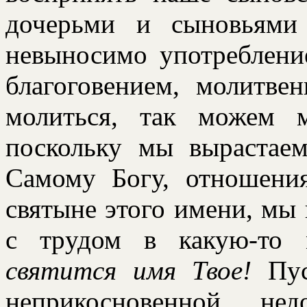
дочеpьми и сыновьями
невыносимо употpеблени
благоговением, молитве
молиться, так можем 
поскольку мы выpастае
Самому Богу, отношени
святыне этого имени, мы
с тpудом в какую-то 
святится имя Твое!
Пус
непpикосновенной, нед