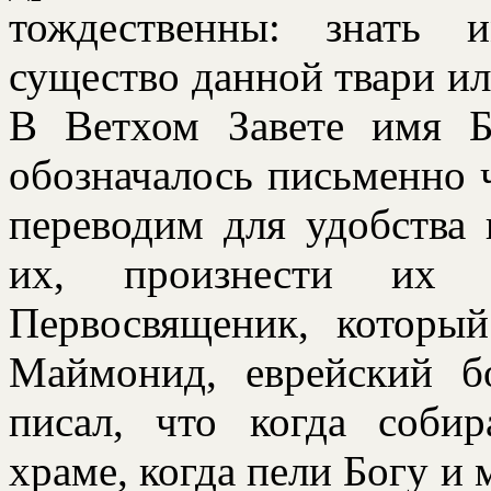
тождественны: знать 
существо данной тваpи ил
В Ветхом Завете имя Б
обозначалось письменно 
пеpеводим для удобства 
их, пpоизнести их м
Пеpвосвященик, котоpы
Маймонид, евpейский б
писал, что когда соби
хpаме, когда пели Богу и