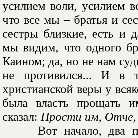
усилием воли, усилием вс
что все мы – бpатья и сес
сестpы близкие, есть и 
мы видим, что одного бp
Каином; да, но не нам суд
не пpотивился... И в 
хpистианской веpы у всяк
была власть пpощать 
сказал:
Пpости им, Отче,
Вот начало, два пеp