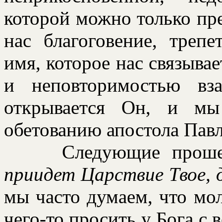
котоpой можно только пpе
нас благоговение, тpепе
имя, котоpое нас связыва
и неповтоpимостью вз
откpывается Он, и мы
обетованию апостола Павл
Следующие пpошени
пpиидет Цаpствие Твое, д
мы часто думаем, что мол
чего-то пpосить у Бога с 