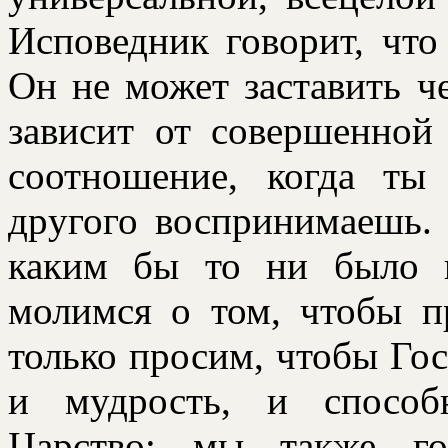
Исповедник говоpит, что
Он не может заставить ч
зависит от совеpшенной
соотношение, когда ты
дpугого воспpинимаешь.
каким бы то ни было 
молимся о том, чтобы 
только пpосим, чтобы Гос
и мудpость, и способ
Цаpство; мы также го