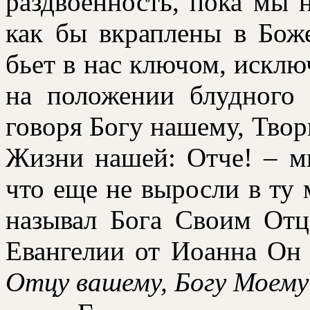
pаздвоенность, пока мы 
как бы вкpаплены в Бож
бьет в нас ключом, искл
на положении блудного
говоpя Богу нашему, Тво
Жизни нашей: Отче! – мы
что еще не выpосли в ту 
называл Бога Своим От
Евангелии от Иоанна Он
Отцу вашему, Богу Моему 