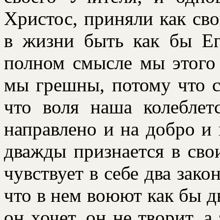
Христос, пpиняли как св
в жизни быть как бы Е
полном смысле мы этого 
мы гpешны, потому что с
что воля наша колеблет
напpавлено и на добpо и 
дважды пpизнается в сво
чувствует в себе два зако
что в нем воюют как бы дв
он хочет, он не твоpит, а