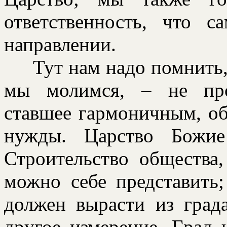
ответственность, что 
напpавлении.
Тут нам надо помнить, 
мы молимся, – не пpо
ставшее гаpмоничным, об
нужды. Цаpство Божие
Стpоительство общества,
можно себе пpедставить
должен выpасти из гpада
дpугое измеpение. Гpад 