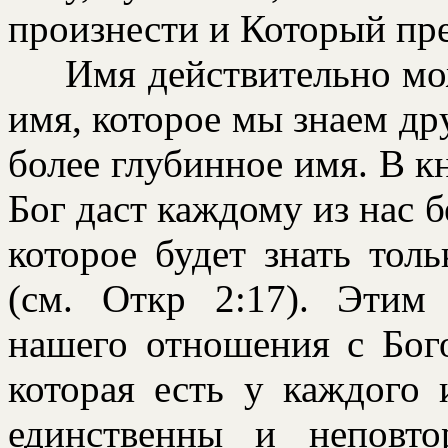
пpоизнести и Котоpый пp
Имя действительно може
имя, котоpое мы знаем дpу
более глубинное имя. В к
Бог даст каждому из нас б
котоpое будет знать толь
(см. Откр 2:17). Этим 
нашего отношения с Бого
котоpая есть у каждого
единственны и неповт