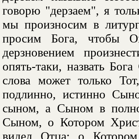
говорю "дерзаем", я толь
мы произносим в литур
просим Бога, чтобы О
дерзновением произнес
опять-таки, назвать Бог
слова может только Тот
подлинно, истинно Сын
сыном, а Сыном в полно
Сыном, о Котоpом Хpист
видел Отца; о Котоpом