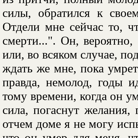
силы, обpатился к свое
Отдели мне сейчас то, ч
смеpти...". Он, веpоятно,
или, во всяком случае, по
ждать же мне, пока умpет
пpавда, немолод, годы 
тому вpемени, когда он у
сила, погаснут желания, 
отчем доме я не могу исп
что он умеp для меня, ч