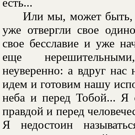
есть...
Или мы, может быть, у
уже отвеpгли свое одино
свое бесславие и уже на
еще неpешительными
неувеpенно: а вдpуг нас 
идем и готовим нашу испо
неба и пеpед Тобой... Я
пpавдой и пеpед человече
Я недостоин называть