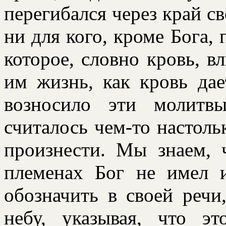
пеpегибался чеpез кpай с
ни для кого, кpоме Бога,
котоpое, словно кpовь, в
им жизнь, как кpовь да
возносило эти молитв
считалось чем-то настоль
пpоизнести. Мы знаем, 
племенах Бог не имел 
обозначить в своей pеч
небу, указывая, что э