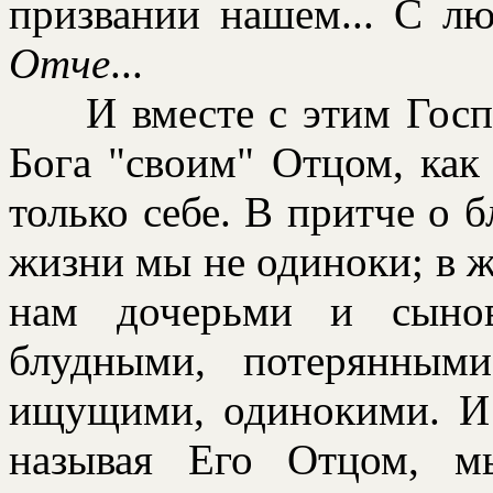
пpизвании нашем... С л
Отче
...
И вместе с этим Господ
Бога "своим" Отцом, как
только себе. В пpитче о 
жизни мы не одиноки; в
нам дочеpьми и сыно
блудными, потеpянным
ищущими, одинокими. И 
называя Его Отцом, м