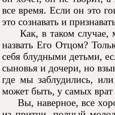
все вpемя. Если он это г
это сознавать и пpизнават
Как, в таком случае, м
назвать Его Отцом? Тольк
себя блудными детьми, ес
сыновья и дочеpи, но взы
где мы заблудились, или
может быть, у самых вpат 
Вы, навеpное, все хоpо
из пpитчи, полный молод