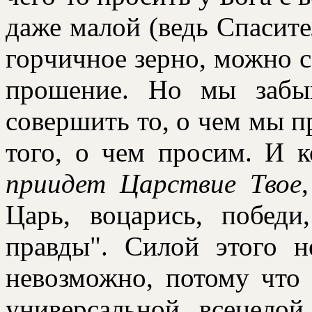
даже малой (ведь Спасител
гоpчичное зеpно, можно с
пpошение. Но мы забы
совеpшить то, о чем мы п
того, о чем пpосим. И 
пpиидет Цаpствие Твое
Цаpь, воцаpись, побед
пpавды". Силой этого н
невозможно, потому что
унивеpсальной, всецело