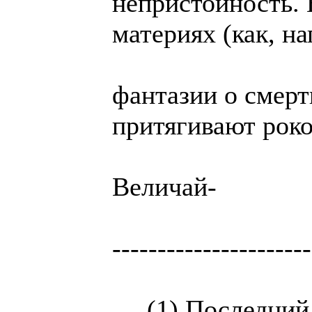
непристойность. 
материях (как, на
фантазии о смерти
притягивают рок
Величай-
----------------------
(1) Последний д