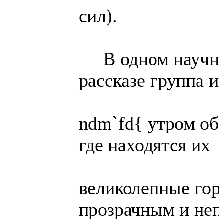
сил).
В одном научно
рассказе группа 
ndm`fd{ утром об
где находятся их
великолепные го
прозрачным и не