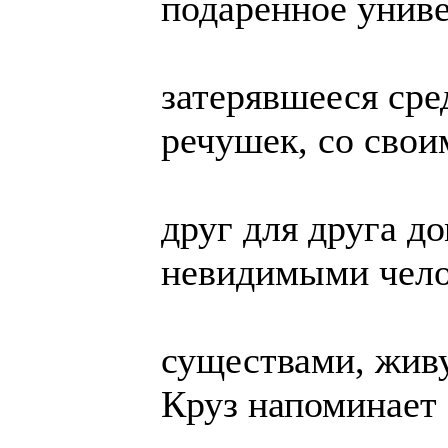
подаренное униве
затерявшееся сре
речушек, со сво
друг для друга д
невидимыми чел
существами, жив
Круз напоминает