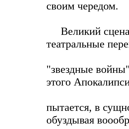
своим чередом.
Великий сценар
театральные пере
"звездные войны"
этого Апокалипси
пытается, в сущно
обуздывая воооб