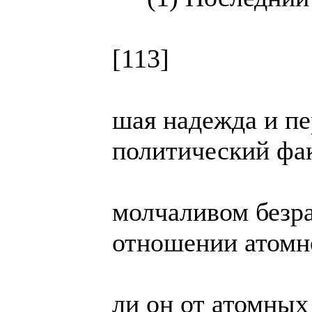
[113]
шая надежда и п
политический фак
молчаливом безра
отношении атомн
ли он от атомны