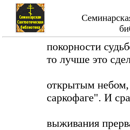
Семинарская
би
покорности судьб
то лучше это сде
открытым небом,
саркофаге". И ср
выживания прерв