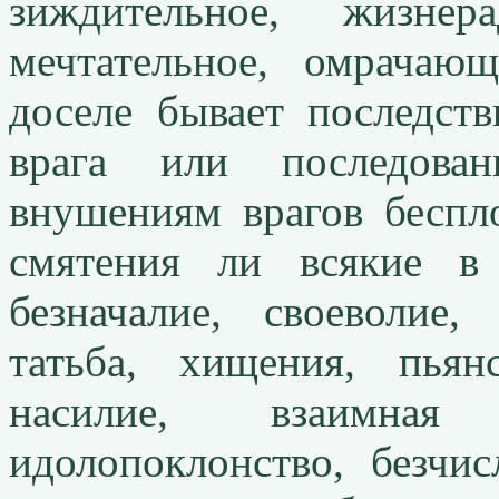
зиждительное, жизнер
мечтательное, омрачаю
доселе бывает последст
врага или последован
внушениям врагов беспл
смятения ли всякие в
безначалие, своеволие,
татьба, хищения, пьянс
насилие, взаимная 
идолопоклонство, безчи