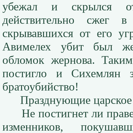
убежал и скрылся от
действительно сжег в
скрывавшихся от его уг
Авимелех убит был же
обломок жернова. Таки
постигло и Сихемлян 
братоубийство!
Празднующие царское м
Не постигнет ли правед
изменников, покуша