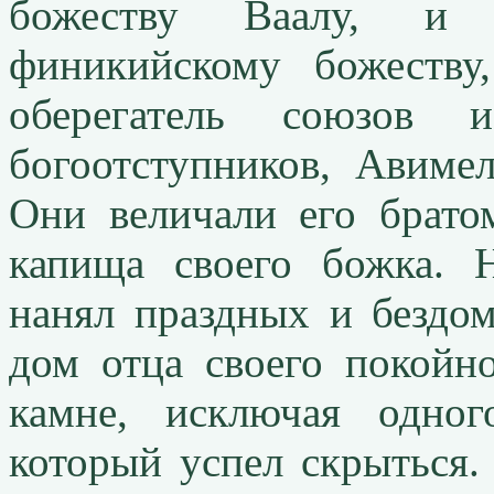
божеству Ваалу, и 
финикийскому божеству,
оберегатель союзов
богоотступников, Авиме
Они величали его брато
капища своего божка. 
нанял праздных и бездо
дом отца своего покойн
камне, исключая одно
который успел скрыться.