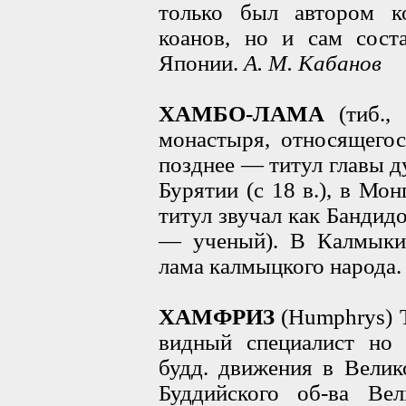
только был автором к
коанов, но и сам соста
Японии.
А. М. Кабанов
ХАМБО-ЛАМА
(тиб., 
монастыря, относящегос
позднее — титул главы д
Бурятии (с 18 в.), в Мон
титул звучал как Бандидо
— ученый). В Калмыкии
лама калмыцкого народа
ХАМФРИЗ
(Humphrys) 
видный специалист но 
будд. движения в Велик
Буддийского об-ва Ве