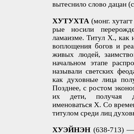
вытеснило слово дацан (с
ХУТУХТА
(монг. хутагт
рые носили перерожд
ламаизме. Титул X., как
воплощения богов и реа
живых людей, заимство
начальном этапе распро
называли светских феод
как духовные лица полу
Позднее, с ростом эконо
их дети, получая ду
именоваться X. Со време
титулом среди лиц духов
ХУЭЙНЭН
(638-713) —