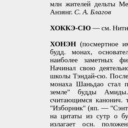
млн жителей дельты Ме
Анзянг.
С. А. Благов
ХОККЭ-СЮ
— см. Нити
ХОНЭН
(посмертное и
будд. монах, основат
наиболее заметных фи
Начинал свою деятельн
школы Тэндай-сю. После 
монаха Шаньдао стал п
земле" будды Амиды.
считающимся канонич. т
"Изборник" (яп. — "Сэнт
на цитаты из сутр о б
излагает осн. положе