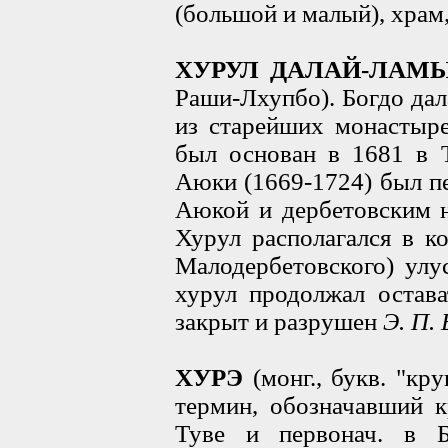
(большой и малый), храм
ХУРУЛ ДАЛАЙ-ЛА
Раши-Лхупбо). Богдо да
из старейших монастыре
был основан в 1681 в Т
Аюки (1669-1724) был п
Аюкой и дербетовским 
Хурул располагался в к
Малодербетовского) улус
хурул продолжал остава
закрыт и разрушен
Э. П.
ХУРЭ
(монг., букв. "кру
термин, обозначавший 
Туве и первонач. в Б