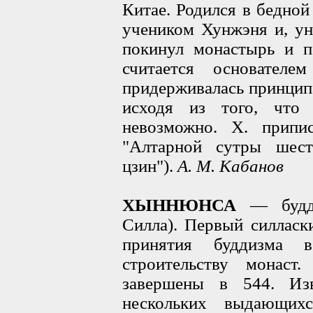
Китае. Родился в бедной
учеником Хунжэня и, ун
покинул монастырь и п
считается основател
придерживалась принципа
исходя из того, что
невозможно. X. припис
"Алтарной сутры шест
цзин").
А. М. Кабанов
ХЫННЮНСА
— будд.
Силла). Первый силласк
принятия буддизма 
строительству монас
завершены в 544. Из
нескольких выдающих