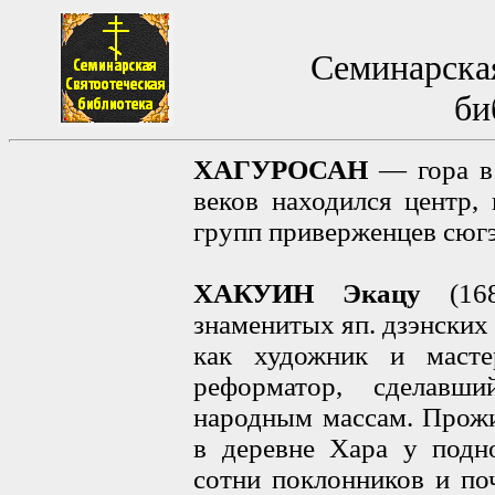
Семинарская
би
ХАГУРОСАН
— гора в 
веков находился центр,
групп приверженцев сюг
ХАКУИН Экацу
(168
знаменитых яп. дзэнских
как художник и масте
реформатор, сделавш
народным массам. Прожи
в деревне Хара у подн
сотни поклонников и по