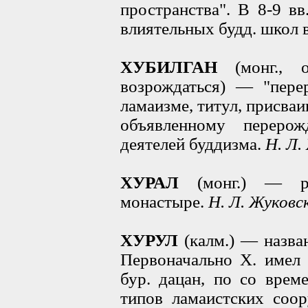
пространства". В 8-9 вв
влиятельных будд. школ в
ХУБИЛГАН
(монг., о
возрождаться) — "пере
ламаизме, титул, присва
объявленному переро
деятелей буддизма.
Н. Л.
ХУРАЛ
(монг.) — ре
монастыре.
Н. Л. Жуковс
ХУРУЛ
(калм.) — назва
Первоначально X. имел 
бур. дацан, по со врем
типов ламаистских соо