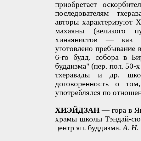
приобретает оскорбит
последователям тхерав
авторы характеризуют X
махаяны (великого п
хинаянистов — как о
уготовлено пребывание в
6-го будд. собора в Б
буддизма" (пер. пол. 50-х
тхеравады и др. шко
договоренность о том
употреблялся по отношен
ХИЭЙДЗАН
— гора в Яп
храмы школы Тэндай-сю,
центр яп. буддизма.
А. Н