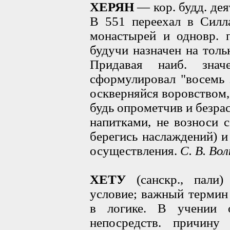
ХЕРЯН
— кор. будд. деят
В 551 переехал в Силла
монастырей и одновр. п
будучи назначен на толь
Придавая наиб. знач
сформулировал "восемь 
оскверняйся воровством, 
будь опрометчив и безрас
напитками, не возноси с
берегись наслаждений) 
осуществления.
С. В. Вол
ХЕТУ
(санскр., пали
условие; важный термин
в логике. В учении 
непосредств. причину