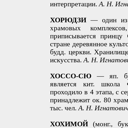
интерпретации.
А. Н. Иг
ХОРЮДЗИ
— один из 
храмовых комплексо
приписывается принцу 
стране деревянное куль
будд. церкви. Хранилищ
искусства.
А. Н. Игнатов
ХОССО-СЮ
— яп. буд
является кит. школа Ф
проходило в 4 этапа, с сер
принадлежит ок. 80 храм
тыс. чел.
А. Н. Игнатови
ХОХИМОЙ
(монг., бу