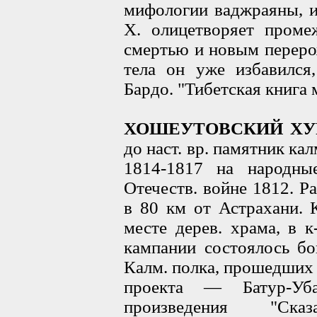
мифологии ваджраяны, и
X. олицетворяет проме
смертью и новым переро
тела он уже избавился
Бардо. "Тибетская книга
ХОШЕУТОВСКИЙ ХУ
до наст. вр. памятник ка
1814-1817 на народны
Отечеств. войне 1812. Р
в 80 км от Астрахани. 
месте дерев. храма, в 
кампании состоялось бо
Калм. полка, прошедших 
проекта — Батур-Уба
произведения "Ска