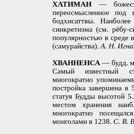
ХАТИМАН
— божеств
переосмысленное под 
бодхисаттвы. Наиболее
синкретизма (см. рёбу-с
популярностью в среде 
(самурайства).
А. Н. Игн
ХВАННЕНСА
— будд. м
Самый известный ст
многократно упоминаемы
постройка завершена в 
статуя Будды высотой 5.
местом хранения наиб
многократно посещалс
монголами в 1238.
С. В. 