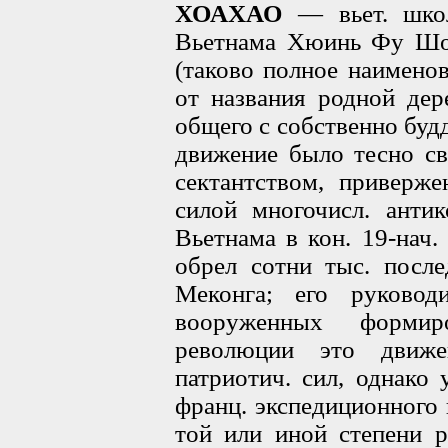
ХОАХАО
— вьет. школ
Вьетнама Хюинь Фу Шо 
(таково полное наимено
от названия родной дер
общего с собственно будд
движение было тесно св
сектантством, приверж
силой многочисл. анти
Вьетнама в кон. 19-нач.
обрел сотни тыс. после
Меконга; его руковод
вооруженных формиро
революции это движе
патриотич. сил, однако
франц. экспедиционного к
той или иной степени р