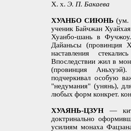
X. х.
Э. П. Бакаева
ХУАНБО СИЮНЬ
(ум.
ученик Байчжан Хуайхая
Хуанбо-шань в Фучжоу.
Дайаньсы (провинция Х
наставления стекали
Впоследствии жил в мо
(провинция Аньхуэй)
подчеркивал особую важ
"недумания" (унянь), дл
любых форм конкрет. ко
ХУАЯНЬ-ЦЗУН
— кит.
доктринально оформивша
усилиям монаха Фацзана