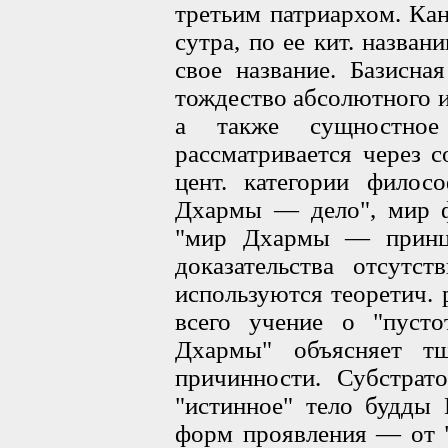
третьим патриархом. Кан
сутра, по ее кит. назва
свое название. Базисна
тождество абсолютного 
а также сущностное
рассматривается через 
цент. категории фило
Дхармы — дело", мир ф
"мир Дхармы — принци
доказательства отсутс
используются теоретич.
всего учение о "пусто
Дхармы" объясняет тщ
причинности. Субстрат
"истинное" тело будды 
форм проявления — от "