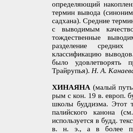
определяющий накоплен
термин вывода (синоним
садхана). Средние терми
с выводимым качеств
тождественные выводи
разделение средних 
классификацию выводов
было удовлетворять пр
Трайрупья).
Н. А. Канаев
ХИНАЯНА
(малый путь,
рым с кон. 19 в. европ. 
школы буддизма. Этот т
палийского канона (см
используется в будд. тек
в. н. э., а в более п