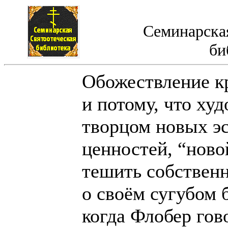
Семинарская
би
Обожествление к
и потому, что худ
творцом новых э
ценностей, “ново
тешить собстве
о своём сугубом 
когда Флобер гов