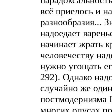
парадоксальность
всё приелось и на
разнообразия... З
надоедает варенье
начинает жрать кр
человечеству над
нужно угощать его
292). Однако над
случайно же один
постмодернизма 
многих опусах п