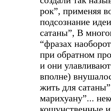
создали так назы
рок”, применяя 
подсознание идеи
сатаны”, В мног
“фразах наоборо
при обратном пр
и они улавливают
вполне) внушало
жить для сатаны”
марихуану”... не
кощунственные и