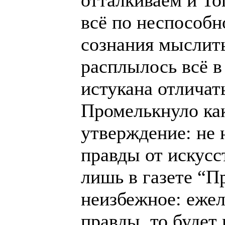
отталкиваем и То
всё по неспособн
сознания мыслить
расплылось всё в 
истукана отличат
Промелькнуло как
утверждение: не 
правды от искусс
лишь в газете “П
неизбежное: ежел
правды, то будет