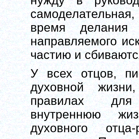
нужду в руковод
самоделательная, 
время делания
направляемого ис
частию и сбиваются
У всех отцов, пи
духовной жизни
правилах для
внутреннюю жиз
духовного отца