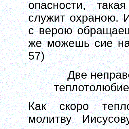
опасности, така
служит охраною. И
с верою обращаеш
же можешь сие на
57)
Две неправ
теплотолюбие
Как скоро тепл
молитву Иисусов