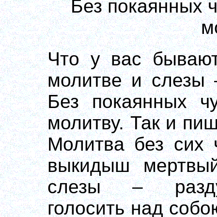
Без покаянных ч
м
Что у вас бывают
молитве и слезы 
Без покаянных ч
молитву. Так и пи
Молитва без сих 
выкидыш мертвый
слезы – раздув
голосить над собо