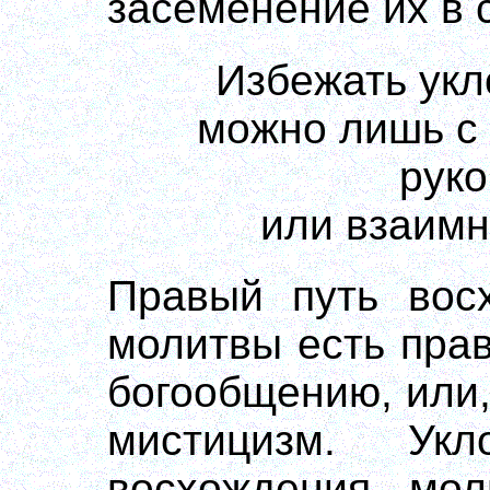
засеменение их в с
Избежать укл
можно лишь с
рук
или взаимн
Правый путь вос
молитвы есть пра
богообщению, или,
мистицизм. Ук
восхождения мол