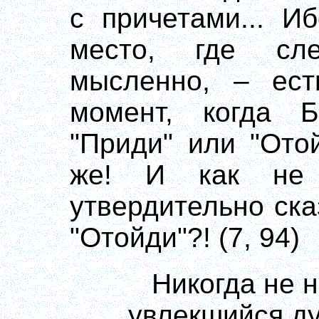
с причетами... И
место, где сл
мысленно, – ест
момент, когда Б
"Приди" или "Ото
же! И как не 
утвердительно ска
"Отойди"?! (7, 94)
Никогда не 
увлекшийся д