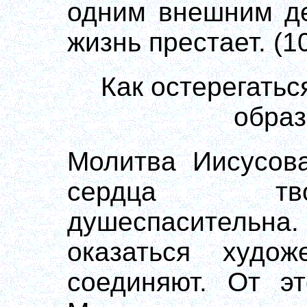
одним внешним де
жизнь престает. (1
Как остерегатьс
образ
Молитва Иисусова
сердца тво
душеспаситель
оказаться худо
соединяют. От эт