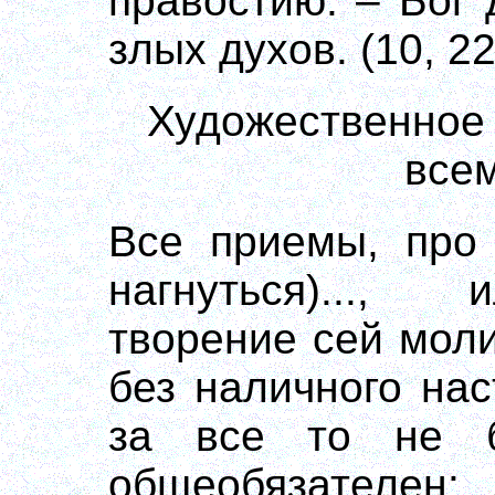
правостию. – Бог 
злых духов. (10, 2
Художественное 
все
Все приемы, про 
нагнуться)...,
творение сей мол
без наличного на
за все то не б
общеобязателен: