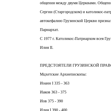
общения между двумя Церквами. Общение
Сергии (Старгородском) и католикос-патр
автокефалию Грузинской Церкви призна
Париархат.
С 1977 г. Католикос-Патриархом всея Г
Илия II.
ПРЕДСТОЯТЕЛИ ГРУЗИНСКОЙ ПРА
Мцхетские Архиепископы:
Иоанн I 335 - 363
Иаков 363 - 375
Иов 375 - 390
Илия I 390 - 400