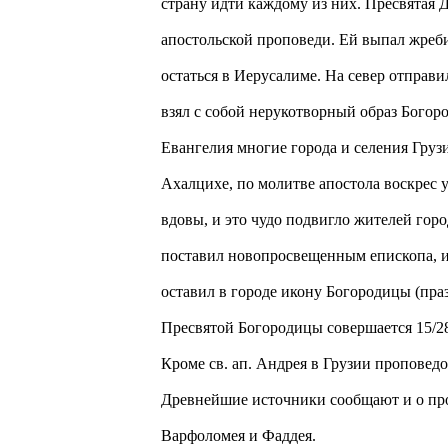
страну идти каждому из них. Пресвятая 
апостольской проповеди. Ей выпал жреби
остаться в Иерусалиме. На север отправ
взял с собой нерукотворный образ Бого
Евангелия многие города и селения Грузи
Ахалцихе, по молитве апостола воскрес 
вдовы, и это чудо подвигло жителей гор
поставил новопросвещенным епископа, ие
оставил в городе икону Богородицы (пра
Пресвятой Богородицы совершается 15/28
Кроме св. ап. Андрея в Грузии проповед
Древнейшие источники сообщают и о про
Варфоломея и Фаддея.