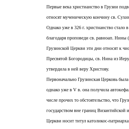
Первые века христианство в Грузии подв
относят мученическую кончину св. Сухия
Однако уже в 326 г. христианство стало
благодаря проповеди св. равноап. Нины (п
Грузинской Церкви эти дни относят к чи
Пресвятой Богородицы, св. Нина из Иер
утвердила в ней веру Христову.
Первоначально Грузинская Церковь была
однако уже в V в. она получила автокеф
числе прочих то обстоятельство, что Гр
государством вне границ Византийской и
Церкви носит титул католикос-патриарха