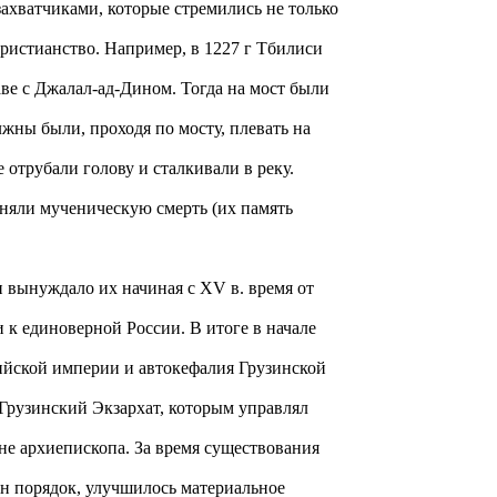
захватчиками, которые стремились не только
 христианство. Например, в 1227 г Тбилиси
ве с Джалал-ад-Дином. Тогда на мост были
жны были, проходя по мосту, плевать на
е отрубали голову и сталкивали в реку.
няли мученическую смерть (их память
 вынуждало их начиная с XV в. время от
 к единоверной России. В итоге в начале
ийской империи и автокефалия Грузинской
Грузинский Экзархат, которым управлял
сане архиепископа. За время существования
ен порядок, улучшилось материальное