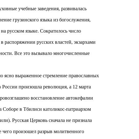
ховные учебные заведения, развивалась
нение грузинского языка из богослужения,
 на русском языке. Сократилось число
 в распоряжении русских властей, экзархами
ьности. Все это вызывало многочисленные
ало ясно выраженное стремление православных
 в России произошла революция, а 12 марта
провозглашено восстановление автокефалии
на Соборе в Тбилиси католикос-патриархом
ли). Русская Церковь сначала не признала
те чего произошел разрыв молитвенного