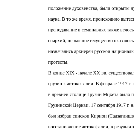
положение духовенства, были открыты ду
наука. В то же время, происходило вытес
преподавание в семинариях также велось
епархий, церковное имущество оказалось
назначались архиереи русской национал
протесты.
В конце XIX - начале XX вв. существов
грузин к автокефалии. В феврале 1917 г.
в древней столице Грузии Мцхета было 
Грузинской Церкви. 17 сентября 1917 г. 
был избран епископ Кирион (Садзаглишви
восстановление автокефалии, в результа