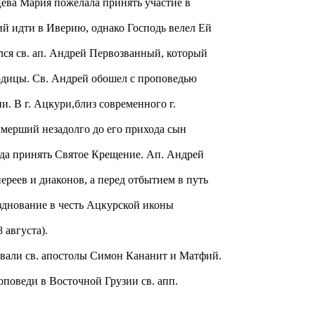
Дева Мария пожелала принять участие в
й идти в Иверию, однако Господь велел Ей
ился св. ап. Андрей Первозванный, который
родицы. Св. Андрей обошел с проповедью
и. В г. Ацкури,близ современного г.
умерший незадолго до его прихода сын
ода принять Cвятое Крещение. Ап. Андрей
реев и диаконов, а перед отбытием в путь
зднование в честь Ацкурской иконы
 августа).
овали св. апостолы Симон Кананит и Матфий.
поведи в Восточной Грузии св. апп.