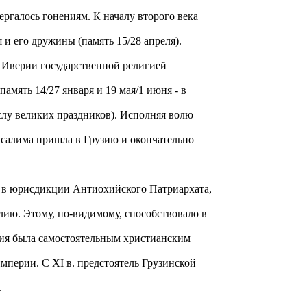
ергалось гонениям. К началу второго века
 и его дружины (память 15/28 апреля).
 в Иверии государственной религией
амять 14/27 января и 19 мая/1 июня - в
слу великих праздников). Исполняя волю
усалима пришла в Грузию и окончательно
 в юрисдикции Антиохийского Патриархата,
алию. Этому, по-видимому, способствовало в
узия была самостоятельным христианским
мперии. С XI в. предстоятель Грузинской
.