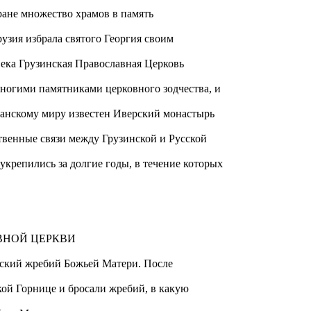
ране множество храмов в память
узия избрала святого Георгия своим
ека Грузинская Православная Церковь
ногими памятниками церковного зодчества, и
тианскому миру известен Иверский монастырь
твенные связи между Грузинской и Русской
крепились за долгие годы, в течение которых
ВНОЙ ЦЕРКВИ
ьский жребий Божьей Матери. После
кой Горнице и бросали жребий, в какую