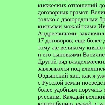
княжеских отношений до
договорных грамот. Вел
только с двоюродными б
князьями можайскими И
Андреевичами, заключил
17 договоров; еще более
тому же великому князю
и его сыновьями Васили
Другой ряд владельческ
завязывался под влияние
Ордынский хан, как я уж
с Русской земли посредс
более удобным поручать 
русским. Каждый великий
контрибуцию,
выход,
с у