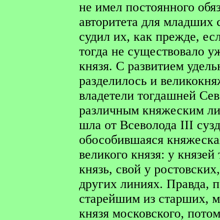
не имел постоянного обяз
авторитета для младших с
судил их, как прежде, ес
тогда не существовало уж
князя. С развитием удель
разделилось и великокня
владетели тогдашней Сев
различным княжеским ли
шла от Всеволода III суз
обособившаяся княжеская
великого князя: у князей
князь, свой у ростовских
других линиях. Правда, п
старейшим из старших, м
князя московского, пото