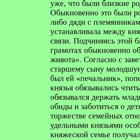
уже, что были близкие ро
Обыкновенно это были р
либо дяди с племянникам
устанавливала между кн
связи. Подчиняясь этой б
грамотах обыкновенно об
живота». Согласно с зав
старшему сыну молодшую 
был ей «печальник», поп
князья обязывались чтит
обязывался держать младш
обиды и заботиться о дет
торжестве семейных отн
удельными князьями особ
княжеской семье получал