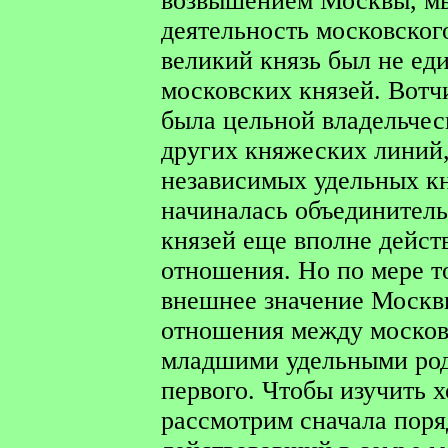
возвышением Москвы, мы
деятельность московског
великий князь был не ед
московских князей. Вотч
была цельной владельчес
других княжеских линий,
независимых удельных кн
начиналась объединитель
князей еще вполне дейст
отношения. Но по мере т
внешнее значение Москв
отношения между москов
младшими удельными род
первого. Чтобы изучить х
рассмотрим сначала поря