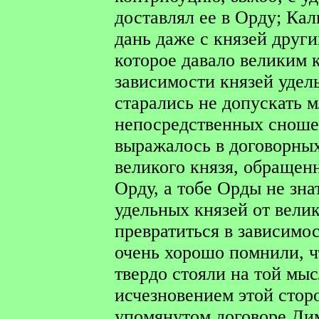
доставлял ее в Орду; Ка
дань даже с князей друг
которое давало великим 
зависимости князей удел
старались не допускать 
непосредственных сноше
выражалось в договорны
великого князя, обращенн
Орду, а тобе Орды не зн
удельных князей от вели
превратиться в зависимо
очень хорошо помнили, чт
твердо стояли на той мыс
исчезновением этой стор
упомянутом договоре Ди