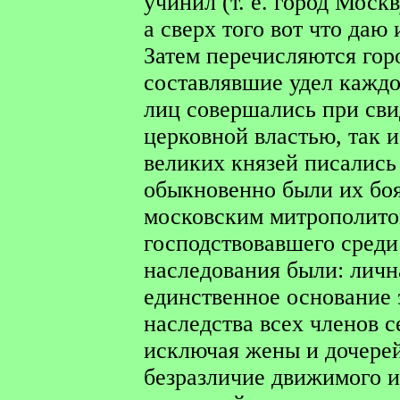
учинил (т. е. город Моск
а сверх того вот что даю
Затем перечисляются горо
составлявшие удел каждо
лиц совершались при сви
церковной властью, так 
великих князей писались
обыкновенно были их боя
московским митрополито
господствовавшего среди
наследования были: личн
единственное основание э
наследства всех членов с
исключая жены и дочере
безразличие движимого 