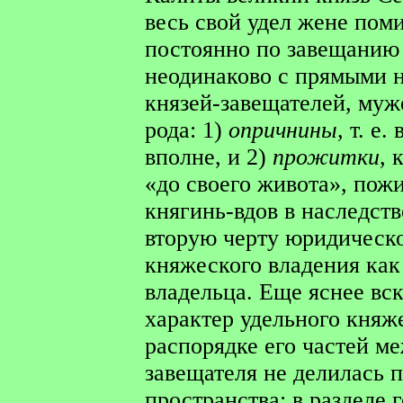
весь свой удел жене пом
постоянно по завещанию 
неодинаково с прямыми 
князей-завещателей, муж
рода: 1)
опричнины,
т. е
вполне, и 2)
прожитки,
«до своего живота», пож
княгинь-вдов в наследств
вторую черту юридическо
княжеского владения как
владельца. Еще яснее вс
характер удельного княж
распорядке его частей м
завещателя не делилась
пространства; в разделе 