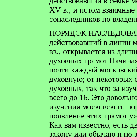
действовавший в семье м
XV в., и потом взаимные
сонаследников по владен
ПОРЯДОК НАСЛЕДОВ
действовавший в линии 
вв., открывается из длин
духовных грамот Начиная
почти каждый московский
духовную; от некоторых о
духовных, так что за изу
всего до 16. Это довольн
изучения московского по
появление этих грамот уж
Как вам известно, есть д
закону или обычаю и по 