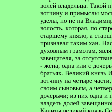
волей владельца. Такой 
вотчину и примыслы моск
уделы, но не на Владим
волость, которая, по ста
старшему князю, а старши
признавал таким хан. На
духовным грамотам, явля
завещателя, за отсутстви
- жена, одна или с дочер
братьях. Великий князь 
вотчину на четыре части,
своим сыновьям, а четвер
дочерьми; из них одна и
владеть долей завещанно
Калиты великий князь Се