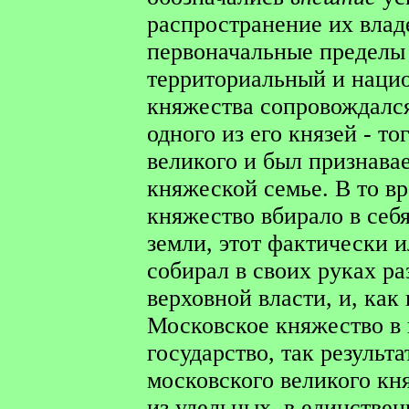
распространение их влад
первоначальные пределы
территориальный и наци
княжества сопровождалс
одного из его князей - то
великого и был признава
княжеской семье. В то в
княжество вбирало в себ
земли, этот фактически 
собирал в своих руках р
верховной власти, и, как
Московское княжество в
государство, так результ
московского великого кня
из удельных, в единствен