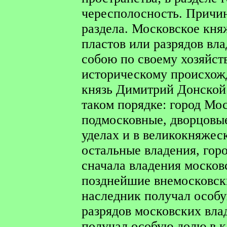
чересполосность. Причи
раздела. Московское кня
пластов или разрядов вл
собою по своему хозяйст
историческому происхож
князь Димитрий Донской 
таком порядке: город Мо
подмосковные, дворцовые
уделах и в великокняжес
остальные владения, горо
сначала владения москов
позднейшие внемосковск
наследник получал особу
разрядов московских влад
получал особую долю в 