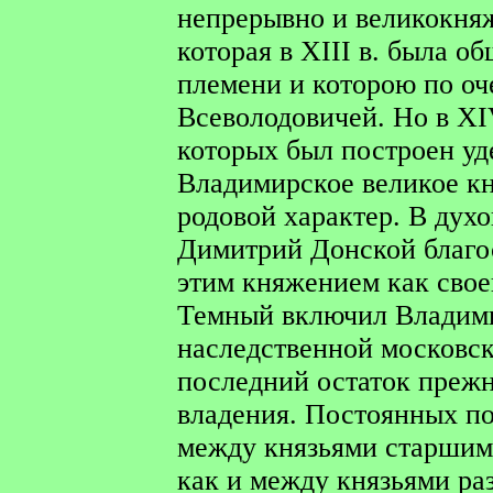
непрерывно и великокня
которая в XIII в. была 
племени и которою по оч
Всеволодовичей. Но в XIV
которых был построен уд
Владимирское великое к
родовой характер. В духо
Димитрий Донской благо
этим княжением как свое
Темный включил Владими
наследственной московск
последний остаток прежн
владения. Постоянных по
между князьями старшим
как и между князьями ра