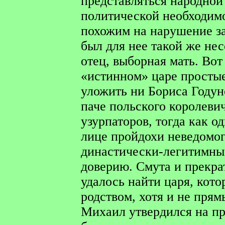
представляться народной
политической необходимос
похожим на нарушение з
был для нее такой же не
отец, выборная мать. Вот
«истинном» царе простые
уложить ни Бориса Годун
паче польского королеви
узурпаторов, тогда как о
лице пройдохи неведомо
династически-легитимные
доверию. Смута и прекрат
удалось найти царя, кото
родством, хотя и не прям
Михаил утвердился на пр