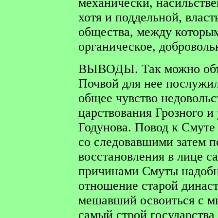
механически, насильстве
хотя и поддельной, власт
общества, между которы
органическое, доброволь
ВЫВОДЫ.
Так можно об
Почвой для нее послужил
общее чувство недовольс
царствования Грозного и
Годунова. Повод к Смуте
со следовавшими затем п
восстановления в лице с
причинами Смуты надобно
отношение старой династ
мешавший освоиться с м
самый строй государства