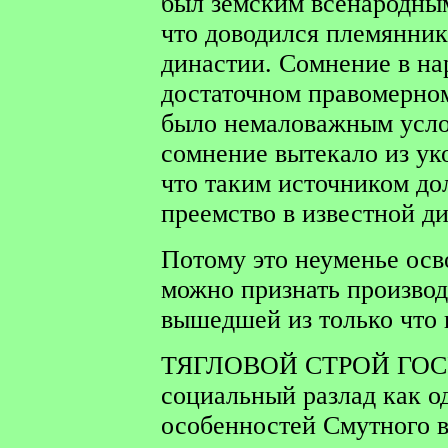
был земским всенародным
что доводился племянни
династии. Сомнение в на
достаточном правомерном
было немаловажным усло
сомнение вытекало из ук
что таким источником до
преемство в известной д
Потому это неуменье осв
можно признать произво
вышедшей из только что
ТЯГЛОВОЙ СТРОЙ ГО
социальный разлад как о
особенностей Смутного в