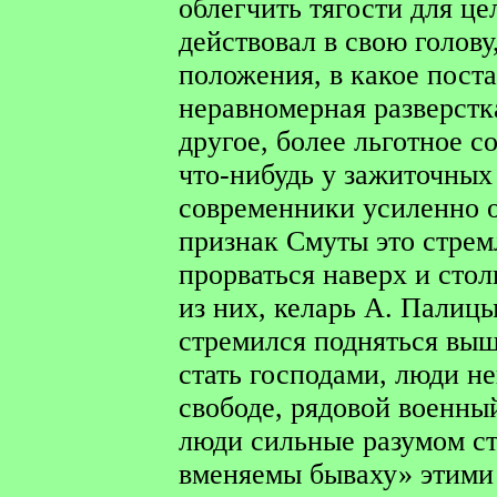
облегчить тягости для ц
действовал в свою голову
положения, в какое поста
неравномерная разверстк
другое, более льготное с
что-нибудь у зажиточны
современники усиленно 
признак Смуты это стре
прорваться наверх и стол
из них, келарь А. Палицы
стремился подняться выш
стать господами, люди н
свободе, рядовой военны
люди сильные разумом ст
вменяемы бываху» этими 