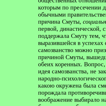
общественных отношений,
которым по пресечении д
обычными правительстве
причина Смуты,
социаль
первой, династической, с
поддержала Смуту тем, ч
выразившейся в успехах 
самозванство можно приз
причиной Смуты, вышедш
обеих коренных. Вопрос,
идея самозванства, не за
народно-психологическог
какою окружена была см
порождала противоречивы
воображение выбирало на