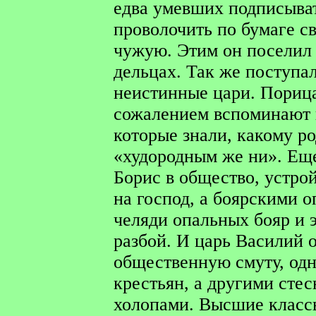
едва умевших подписыват
проволочить по бумаге с
чужую. Этим он поселил 
дельцах. Так же поступа
неистинные цари. Порица
сожалением вспоминают 
которые знали, какому ро
«худородным же ни». Ещ
Борис в общество, устро
на господ, а боярскими 
челяди опальных бояр и э
разбой. И царь Василий 
общественную смуту, од
крестьян, а другими сте
холопами. Высшие класс